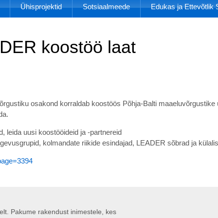
Ühisprojektid
Sotsiaalmeede
Edukas ja Ettevõtli
ADER koostöö laat
õrgustiku osakond korraldab koostöös Põhja-Balti maaeluvõrgustike
da.
eida uusi koostööideid ja -partnereid
vusgrupid, kolmandate riikide esindajad, LEADER sõbrad ja külali
&page=3394
liselt. Pakume rakendust inimestele, kes