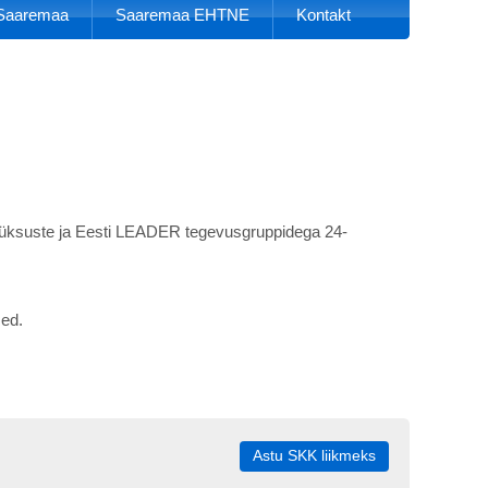
k Saaremaa
Saaremaa EHTNE
Kontakt
 üksuste ja Eesti LEADER tegevusgruppidega 24-
sed.
Astu SKK liikmeks