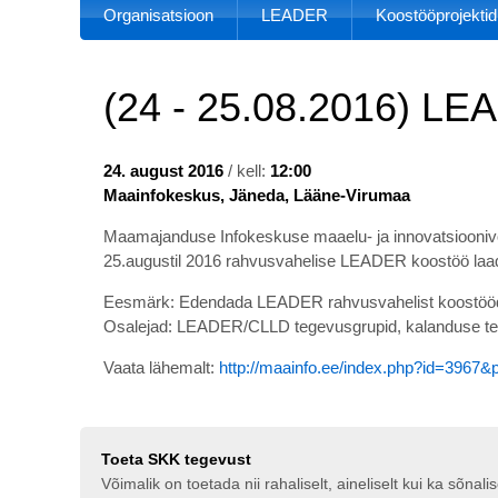
Organisatsioon
LEADER
Koostööprojektid
(24 - 25.08.2016) LE
24. august 2016
/ kell:
12:00
Maainfokeskus, Jäneda, Lääne-Virumaa
Maamajanduse Infokeskuse maaelu- ja innovatsiooniv
25.augustil 2016 rahvusvahelise LEADER koostöö laa
Eesmärk: Edendada LEADER rahvusvahelist koostööd, l
Osalejad: LEADER/CLLD tegevusgrupid, kalanduse tege
Vaata lähemalt:
http://maainfo.ee/index.php?id=3967
Toeta SKK tegevust
Võimalik on toetada nii rahaliselt, aineliselt kui ka sõna