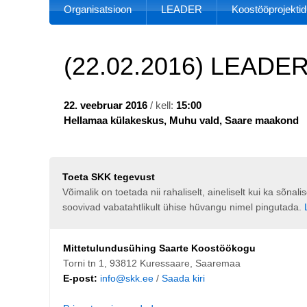
Organisatsioon
LEADER
Koostööprojektid
(22.02.2016) LEADER
22. veebruar 2016
/ kell:
15:00
Hellamaa külakeskus, Muhu vald, Saare maakond
Toeta SKK tegevust
Võimalik on toetada nii rahaliselt, aineliselt kui ka sõna
soovivad vabatahtlikult ühise hüvangu nimel pingutada.
Mittetulundusühing Saarte Koostöökogu
Torni tn 1, 93812 Kuressaare, Saaremaa
E-post:
info@skk.ee
/
Saada kiri