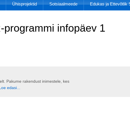
Ühisprojektid
Sotsiaalmeede
Edukas ja Ettevõtli
-programmi infopäev 1
liselt. Pakume rakendust inimestele, kes
Loe edasi...