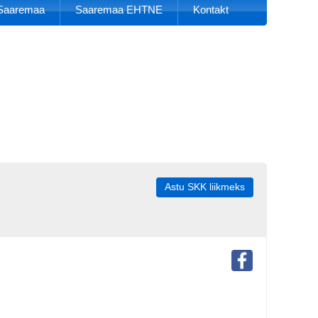
k Saaremaa
Saaremaa EHTNE
Kontakt
Astu SKK liikmeks