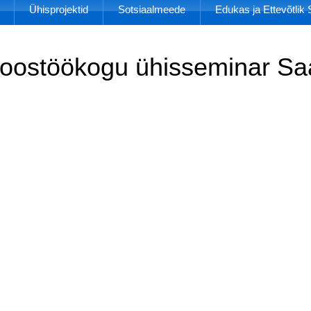
Ühisprojektid
Sotsiaalmeede
Edukas ja Ettevõtli
Koostöökogu ühisseminar S