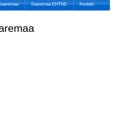
k Saaremaa
Saaremaa EHTNE
Kontakt
aaremaa