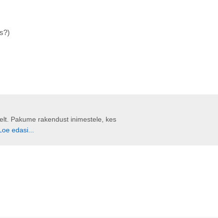
s?)
liselt. Pakume rakendust inimestele, kes
Loe edasi...