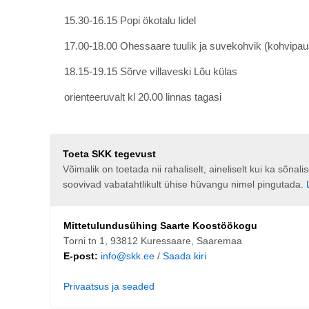
15.30-16.15 Popi ökotalu Iidel
17.00-18.00 Ohessaare tuulik ja suvekohvik (kohvipau
18.15-19.15 Sõrve villaveski Lõu külas
orienteeruvalt kl 20.00 linnas tagasi
Toeta SKK tegevust
Võimalik on toetada nii rahaliselt, aineliselt kui ka sõna
soovivad vabatahtlikult ühise hüvangu nimel pingutada.
Mittetulundusühing Saarte Koostöökogu
Torni tn 1, 93812 Kuressaare, Saaremaa
E-post:
info@skk.ee
/
Saada kiri
Privaatsus ja seaded