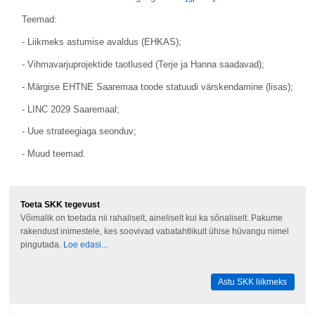
Teemad:
- Liikmeks astumise avaldus (EHKAS);
- Vihmavarjuprojektide taotlused (Terje ja Hanna saadavad);
- Märgise EHTNE Saaremaa toode statuudi värskendamine (lisas);
- LINC 2029 Saaremaal;
- Uue strateegiaga seonduv;
- Muud teemad.
Toeta SKK tegevust
Võimalik on toetada nii rahaliselt, aineliselt kui ka sõnaliselt. Pakume
rakendust inimestele, kes soovivad vabatahtlikult ühise hüvangu nimel
pingutada.
Loe edasi...
Astu SKK liikmeks