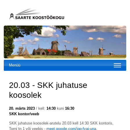
Menüü
20.03 - SKK juhatuse
koosolek
20. märts 2023
/ kell:
14:30
kuni
16:30
SKK kontor/veeb
SKK juhatuse koosolek-arutelu 20.03 kell 14:30 SKK kontoris,
Torni tn 1 või veebis -
meet.google.com/jgp-fvaj-una
.