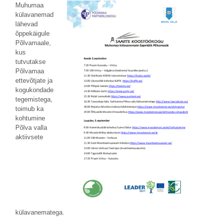
Muhumaa
külavanemad
lähevad
õppekäigule
Põlvamaale,
kus
tutvutakse
Põlvamaa
ettevõtjate ja
kogukondade
tegemistega,
toimub ka
kohtumine
Põlva valla
aktiivsete
külavanematega.