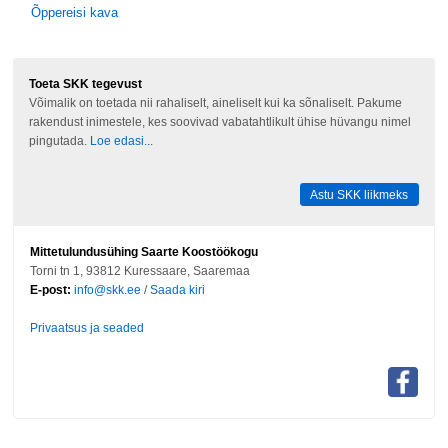
Õppereisi kava
Toeta SKK tegevust
Võimalik on toetada nii rahaliselt, aineliselt kui ka sõnaliselt. Pakume
rakendust inimestele, kes soovivad vabatahtlikult ühise hüvangu nimel
pingutada.
Loe edasi...
Astu SKK liikmeks
Mittetulundusühing Saarte Koostöökogu
Torni tn 1, 93812 Kuressaare, Saaremaa
E-post:
info@skk.ee
/
Saada kiri
Privaatsus ja seaded