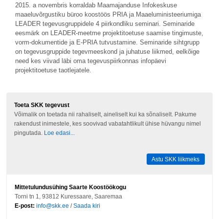
2015. a novembris korraldab Maamajanduse Infokeskuse
maaeluvõrgustiku büroo koostöös PRIA ja Maaeluministeeriumiga
LEADER tegevusgruppidele 4 piirkondliku seminari. Seminaride
eesmärk on LEADER-meetme projektitoetuse saamise tingimuste,
vorm-dokumentide ja E-PRIA tutvustamine. Seminaride sihtgrupp
on tegevusgruppide tegevmeeskond ja juhatuse liikmed, eelkõige
need kes viivad läbi oma tegevuspiirkonnas infopäevi
projektitoetuse taotlejatele.
Toeta SKK tegevust
Võimalik on toetada nii rahaliselt, aineliselt kui ka sõnaliselt. Pakume
rakendust inimestele, kes soovivad vabatahtlikult ühise hüvangu nimel
pingutada.
Loe edasi...
Astu SKK liikmeks
Mittetulundusühing Saarte Koostöökogu
Torni tn 1, 93812 Kuressaare, Saaremaa
E-post:
info@skk.ee
/
Saada kiri