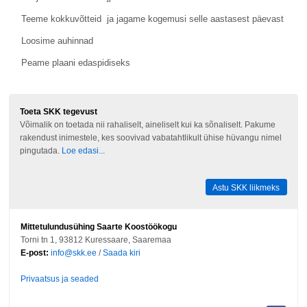
Teeme kokkuvõtteid ja jagame kogemusi selle aastasest päevast
Loosime auhinnad
Peame plaani edaspidiseks
Toeta SKK tegevust
Võimalik on toetada nii rahaliselt, aineliselt kui ka sõnaliselt. Pakume
rakendust inimestele, kes soovivad vabatahtlikult ühise hüvangu nimel
pingutada.
Loe edasi...
Astu SKK liikmeks
Mittetulundusühing Saarte Koostöökogu
Torni tn 1, 93812 Kuressaare, Saaremaa
E-post:
info@skk.ee
/
Saada kiri
Privaatsus ja seaded