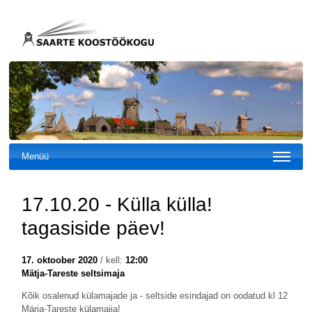
Menüü
17.10.20 - Külla külla!
tagasiside päev!
17. oktoober 2020
/ kell:
12:00
Mätja-Tareste seltsimaja
Kõik osalenud külamajade ja - seltside esindajad on oodatud kl 12
Märja-Tareste külamajja!