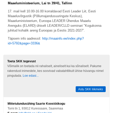
Maaeluministeerium, Lai tn 39/41, Tallinn
17. mail kell 10.00-16.00 korraldavad Eesti Leader Liit, Eesti
Maaeluvõrgustik (Põllumajandusuuringute Keskus),
Maaeluministeerium, Euroopa LEADER Ühendus Maaelu
Arenguks (ELARD) ühiselt LEADER/CLLD seminari "Kogukonna
juhitud kohalik areng Euroopas ja Eestis 2021-2027”.
Täpsem info aadressil:
http://maainfo.ee/index.php?
id=5792&page=3336&
Toeta SKK tegevust
Võimalik on toetada nii rahaliselt, aineliselt kui ka sõnaliselt. Pakume
rakendust inimestele, kes soovivad vabatahtlikult ühise hüvangu nimel
pingutada.
Loe edasi...
Astu SKK liikmeks
Mittetulundusühing Saarte Koostöökogu
Torni tn 1, 93812 Kuressaare, Saaremaa