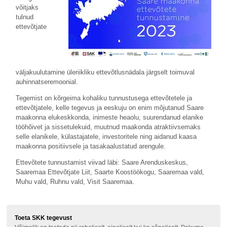
võitjaks
tulnud
ettevõtjate
väljakuulutamine üleriikliku ettevõtlusnädala järgselt toimuval
auhinnatseremoonial.
Tegemist on kõrgeima kohaliku tunnustusega ettevõtetele ja
ettevõtjatele, kelle tegevus ja eeskuju on enim mõjutanud Saare
maakonna elukeskkonda, inimeste heaolu, suurendanud elanike
tööhõivet ja sissetulekuid, muutnud maakonda atraktiivsemaks
selle elanikele, külastajatele, investoritele ning aidanud kaasa
maakonna positiivsele ja tasakaalustatud arengule.
Ettevõtete tunnustamist viivad läbi: Saare Arenduskeskus,
Saaremaa Ettevõtjate Liit, Saarte Koostöökogu, Saaremaa vald,
Muhu vald, Ruhnu vald, Visit Saaremaa.
Toeta SKK tegevust