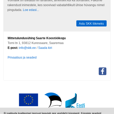
Võimalik on toetada nii rahaliselt, aineliselt kui ka sõnaliselt. Pakume
rakendust inimestele, kes soovivad vabatahtlikult ühise hüvangu nimel
pingutada.
Loe edasi...
Astu SKK liikmeks
Mittetulundusühing Saarte Koostöökogu
Torni tn 1, 93812 Kuressaare, Saaremaa
E-post:
info@skk.ee
/
Saada kiri
Privaatsus ja seaded
Et pakkuda kvaliteetset teenust kasutab see veebileht küpsiseid. Küpsiste seadeid