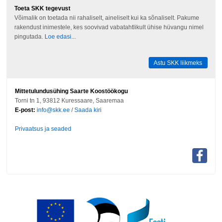
Toeta SKK tegevust
Võimalik on toetada nii rahaliselt, aineliselt kui ka sõnaliselt. Pakume
rakendust inimestele, kes soovivad vabatahtlikult ühise hüvangu nimel
pingutada.
Loe edasi...
Astu SKK liikmeks
Mittetulundusühing Saarte Koostöökogu
Torni tn 1, 93812 Kuressaare, Saaremaa
E-post:
info@skk.ee
/
Saada kiri
Privaatsus ja seaded