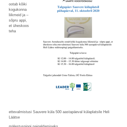
ootab kõiki
kogukonna
liikmeid ja –
sõpru appi,
et üheskoos
teha
ettevalmistusi Sauvere küla 500 aastapäeval külaplatsile Heli
Läätse
mälestuspingi paigaldamiseks.