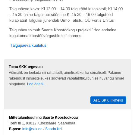
Talgupäeva kava: Kl 12.00 – 14.00 talgutööd külaplatsil; Kl 14.00
– 15.30 ühine talgusupi söömine Kl 15.30 – 16.00 talgutööd
külaplatsil Talgulisi juhendab Urmo Talistu, OÜ Fortis Ehitus
Talgupäev toimub Saarte Koostöökogu projekti "Hoo andmine
kogukonna koostöövõrgustikele!" raames.
Talgupäeva kuulutus
Toeta SKK tegevust
Võimalik on toetada nii rahaliselt, aineliselt kui ka sõnaliselt. Pakume
rakendust inimestele, kes soovivad vabatahtlikult ühise hüvangu nimel
pingutada.
Loe edasi...
Astu SKK liikmeks
Mittetulundusühing Saarte Koostöökogu
Torni tn 1, 93812 Kuressaare, Saaremaa
E-post:
info@skk.ee
/
Saada kiri