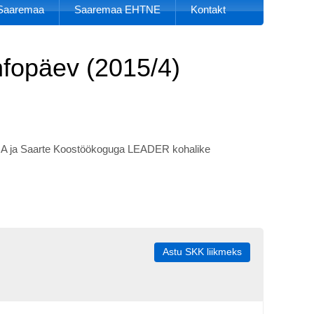
k Saaremaa
Saaremaa EHTNE
Kontakt
opäev (2015/4)
RIA ja Saarte Koostöökoguga LEADER kohalike
Astu SKK liikmeks