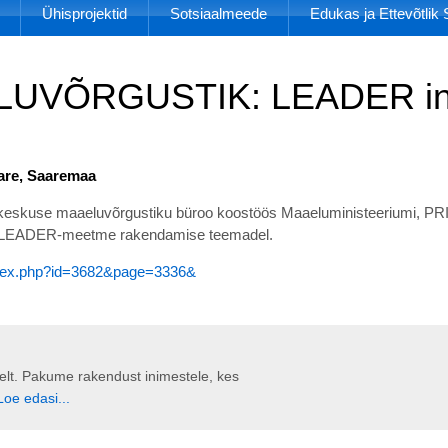
Ühisprojektid
Sotsiaalmeede
Edukas ja Ettevõtli
ELUVÕRGUSTIK: LEADER inf
aare, Saaremaa
fokeskuse maaeluvõrgustiku büroo koostöös Maaeluministeeriumi, P
va LEADER-meetme rakendamise teemadel.
index.php?id=3682&page=3336&
liselt. Pakume rakendust inimestele, kes
Loe edasi...