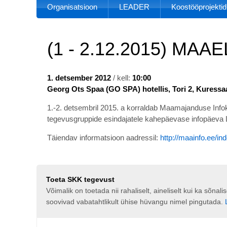
Organisatsioon
LEADER
Koostööprojektid
(1 - 2.12.2015) MAA
1. detsember 2012
/ kell:
10:00
Georg Ots Spaa (GO SPA) hotellis, Tori 2, Kuress
1.-2. detsembril 2015. a korraldab Maamajanduse In
tegevusgruppide esindajatele kahepäevase infopäe
Täiendav informatsioon aadressil:
http://maainfo.ee/
Toeta SKK tegevust
Võimalik on toetada nii rahaliselt, aineliselt kui ka sõna
soovivad vabatahtlikult ühise hüvangu nimel pingutada.