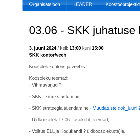
Organisatsioon
LEADER
Koostööprojektid
03.06 - SKK juhatuse
3. juuni 2024
/ kell:
13:00
kuni
15:00
SKK kontor/veeb
Koosolek kontoris ja veebis
Koosoleku teemad:
- Vihmavarjud ?;
- SKK liikmeks astumine;
- SKK strateegia täiendamine -
Muudatuste dok_juuni 
- Üldkoosolek 17.06 - asukoht, teemad;
- Volitus ELL ja Kodukandi ? üldkoosoleku(te)le.