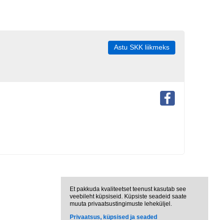
Astu SKK liikmeks
Et pakkuda kvaliteetset teenust kasutab see
veebileht küpsiseid. Küpsiste seadeid saate
muuta privaatsustingimuste leheküljel.
Privaatsus, küpsised ja seaded