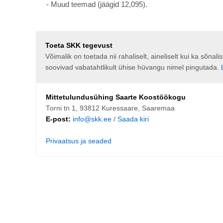
- Muud teemad (jäägid 12,095).
Toeta SKK tegevust
Võimalik on toetada nii rahaliselt, aineliselt kui ka sõna
soovivad vabatahtlikult ühise hüvangu nimel pingutada.
Mittetulundusühing Saarte Koostöökogu
Torni tn 1, 93812 Kuressaare, Saaremaa
E-post:
info@skk.ee
/
Saada kiri
Privaatsus ja seaded