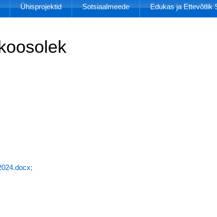
Ühisprojektid
Sotsiaalmeede
Edukas ja Ettevõtli
 koosolek
2024.docx
;