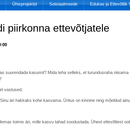
Ühisprojektid
Sotsiaalmeede
Edukas ja Ettevõtli
i piirkonna ettevõtjatele
0:00
as suurendada kasumit? Mida teha selleks, et turundusraha niisama ä
?
el vastused.
 Sinu äri hakkaks kohe kasvama. Üritus on kinnine ning mõeldud ainul
 olemas toimiv äri, mille kasvu tahad soodustada. Ühest ettevõttest 