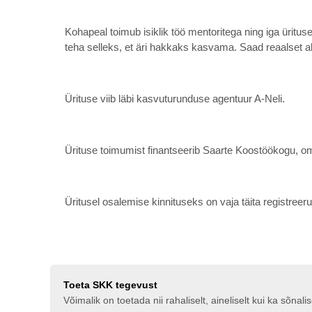
Kohapeal toimub isiklik töö mentoritega ning iga ürit
teha selleks, et äri hakkaks kasvama. Saad reaalset a
Ürituse viib läbi kasvuturunduse agentuur A-Neli.
Ürituse toimumist finantseerib Saarte Koostöökogu, o
Üritusel osalemise kinnituseks on vaja täita registree
Toeta SKK tegevust
Võimalik on toetada nii rahaliselt, aineliselt kui ka sõna