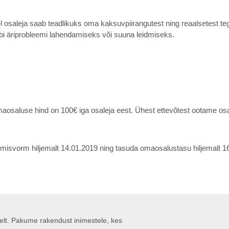
usel osaleja saab teadlikuks oma kaksuvpiirangutest ning reaalsetest 
bi äriprobleemi lahendamiseks või suuna leidmiseks.
maosaluse hind on 100€ iga osaleja eest. Ühest ettevõtest ootame os
rumisvorm hiljemalt 14.01.2019 ning tasuda omaosalustasu hiljemalt 1
liselt. Pakume rakendust inimestele, kes