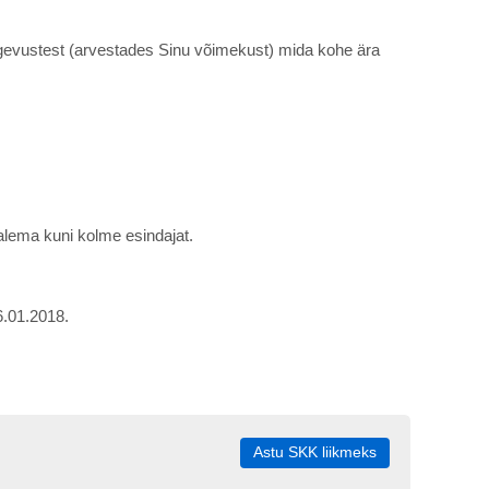
tegevustest (arvestades Sinu võimekust) mida kohe ära
alema kuni kolme esindajat.
6.01.2018.
Astu SKK liikmeks