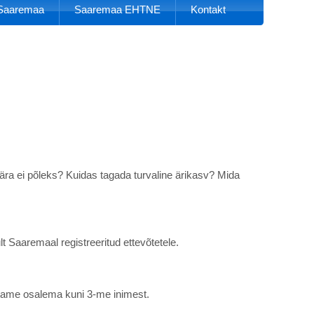
k Saaremaa
Saaremaa EHTNE
Kontakt
ra ei põleks? Kuidas tagada turvaline ärikasv? Mida
t Saaremaal registreeritud ettevõtetele.
ootame osalema kuni 3-me inimest.