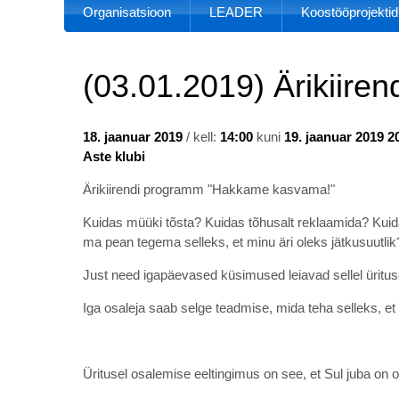
Organisatsioon
LEADER
Koostööprojektid
(03.01.2019) Ärikiirend
18. jaanuar 2019
/ kell:
14:00
kuni
19. jaanuar 2019 2
Aste klubi
Ärikiirendi programm "Hakkame kasvama!"
Kuidas müüki tõsta? Kuidas tõhusalt reklaamida? Kuid
ma pean tegema selleks, et minu äri oleks jätkusuutlik
Just need igapäevased küsimused leiavad sellel üritus
Iga osaleja saab selge teadmise, mida teha selleks, et
Üritusel osalemise eeltingimus on see, et Sul juba on