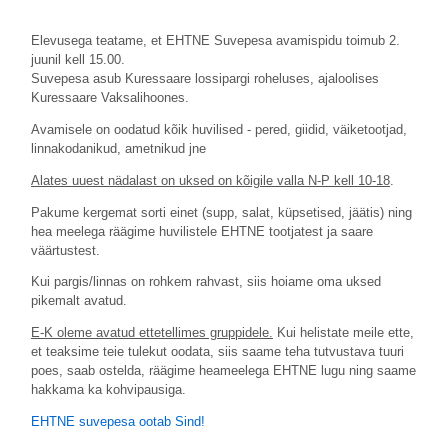
Elevusega teatame, et EHTNE Suvepesa avamispidu toimub 2.
juunil kell 15.00.
Suvepesa asub Kuressaare lossipargi roheluses, ajaloolises
Kuressaare Vaksalihoones.
Avamisele on oodatud kõik huvilised - pered, giidid, väiketootjad,
linnakodanikud, ametnikud jne
Alates uuest nädalast on uksed on kõigile valla N-P kell 10-18
.
Pakume kergemat sorti einet (supp, salat, küpsetised, jäätis) ning
hea meelega räägime huvilistele EHTNE tootjatest ja saare
väärtustest.
Kui pargis/linnas on rohkem rahvast, siis hoiame oma uksed
pikemalt avatud.
E-K oleme avatud ettetellimes gruppidele.
Kui helistate meile ette,
et teaksime teie tulekut oodata, siis saame teha tutvustava tuuri
poes, saab ostelda, räägime heameelega EHTNE lugu ning saame
hakkama ka kohvipausiga.
EHTNE suvepesa ootab Sind!