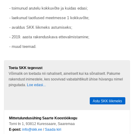
- toimunud arutelu kokkuvõte ja kuidas edasi;
- laekunud taotlused meetmesse 1 kokkuvõte;
- avaldus SKK liikmeks astumiseks;
- 2019. aasta rakenduskava ettevalmistamine;
- muud teemad.
Toeta SKK tegevust
Võimalik on toetada nii rahaliselt, aineliselt kui ka sõnaliselt. Pakume
rakendust inimestele, kes soovivad vabatahtlikult ühise hüvangu nimel
pingutada.
Loe edasi...
Astu SKK liikmeks
Mittetulundusühing Saarte Koostöökogu
Torni tn 1, 93812 Kuressaare, Saaremaa
E-post:
info@skk.ee
/
Saada kiri