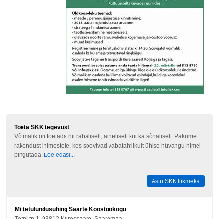
Toeta SKK tegevust
Võimalik on toetada nii rahaliselt, aineliselt kui ka sõnaliselt. Pakume
rakendust inimestele, kes soovivad vabatahtlikult ühise hüvangu nimel
pingutada.
Loe edasi...
Astu SKK liikmeks
Mittetulundusühing Saarte Koostöökogu
Torni tn 1, 93812 Kuressaare, Saaremaa