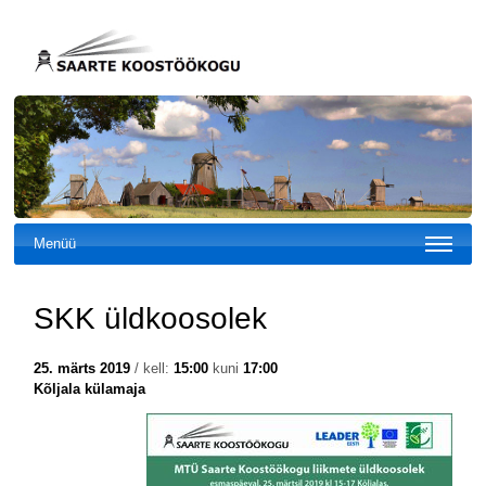
Menüü
SKK üldkoosolek
25. märts 2019
/ kell:
15:00
kuni
17:00
Kõljala külamaja