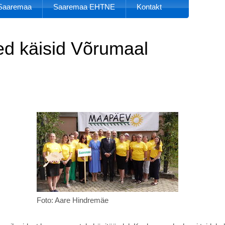
k Saaremaa
Saaremaa EHTNE
Kontakt
d käisid Võrumaal
Foto: Aare Hindremäe