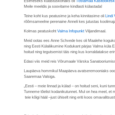
Esimeseks külastuskohaks oli
Tõstamaa Käsitöökesk
Meile meeldis ja soovitame kindlasti külastada!
Teine koht kus peatusime ja keha kinnitasime oli
Lindi
rõõmsameelne perenaine Anneli kes jutustas koolimaja
Kolmas peatuskoht
Valma Infopunkt
Viljandimaal.
Meid ootas ees Anne Schvede kes oli Maalehe kogukon
ning Eesti Külaliikumine Kodukant pärjas Valma küla 
hoitud ning tegutsemist täis ning kus korraldatakse
Edasi viis meid reis Võrumaale Värska Sanatooriumi
Laupäeva hommikul Maapäeva avatseremooniaks oodat
Saaremaa Valsiga.
„Eesti – meie linnad ja külad – on hoitud seni, kuni t
Tunneme tõelist kodanikutunnet. Mul on hea meel, et me
teie kõigi hääl –just ühiselt ning eriti koos omavalitsus