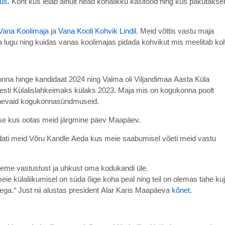
us
. Koht kus leiab ainult head kohalikku käsitööd ning kus pakutaks
 Vana Koolimaja
ja
Vana Kooli Kohvik Lindil
. Meid võttis vastu maja
 lugu ning kuidas vanas koolimajas pidada kohvikut mis meelitab koh
na hinge kandidaat 2024 ning Valma oli Viljandimaa Aasta Küla
Eesti Külalislahkeimaks külaks 2023. Maja mis on kogukonna poolt
 erinevaid kogukonnasündmuseid.
sse kus ootas meid järgmine päev Maapäev.
i meid Võru Kandle Aeda kus meie saabumisel võeti meid vastu
unneme vastustust ja uhkust oma kodukandi üle.
ie külaliikumisel on süda õige koha peal ning teil on olemas tahe kuj
tega.“
Just nii alustas president Alar Karis Maapäeva
kõnet
. ​