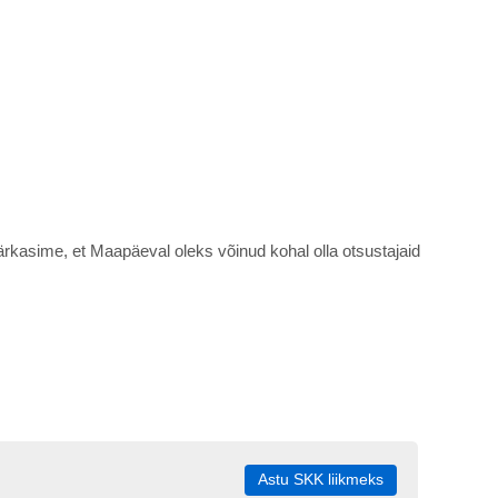
ärkasime, et Maapäeval oleks võinud kohal olla otsustajaid
Astu SKK liikmeks