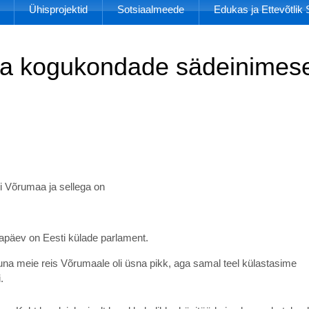
Ühisprojektid
Sotsiaalmeede
Edukas ja Ettevõtli
 kogukondade sädeinimese
 Võrumaa ja sellega on
apäev on Eesti külade parlament.
una meie reis Võrumaale oli üsna pikk, aga samal teel külastasime
i.