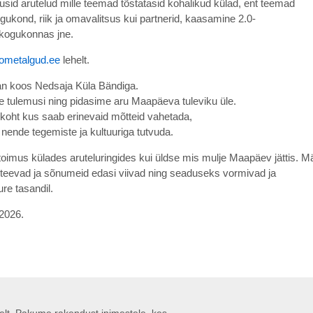
sid arutelud mille teemad tõstatasid kohalikud külad, ent teemad
ogukond, riik ja omavalitsus kui partnerid, kaasamine 2.0-
kogukonnas jne.​
oometalgud.ee
lehelt.
an koos Nedsaja Küla Bändiga.
ute tulemusi ning pidasime aru Maapäeva tuleviku üle.
n koht kus saab erinevaid mõtteid vahetada,
 nende tegemiste ja kultuuriga tutvuda. ​
toimus külades aruteluringides kui üldse mis mulje Maapäev jättis. M
eid teevad ja sõnumeid edasi viivad ning seaduseks vormivad ja
e tasandil. ​
026.​