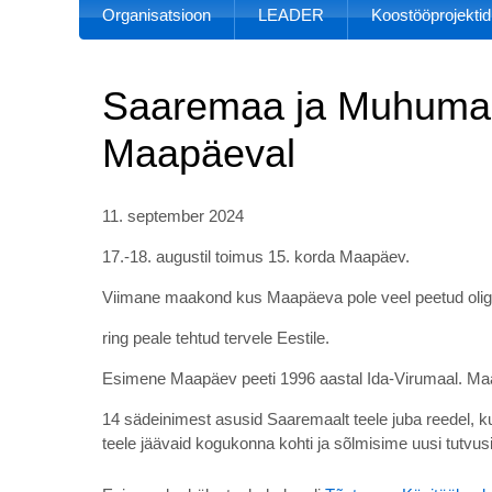
Organisatsioon
LEADER
Koostööprojektid
Saaremaa ja Muhumaa
Maapäeval
11. september 2024
17.-18. augustil toimus 15. korda Maapäev.
Viimane maakond kus Maapäeva pole veel peetud oligi
ring peale tehtud tervele Eestile.
Esimene Maapäev peeti 1996 aastal Ida-Virumaal. Ma
14 sädeinimest asusid Saaremaalt teele juba reedel, k
teele jäävaid kogukonna kohti ja sõlmisime uusi tutvus