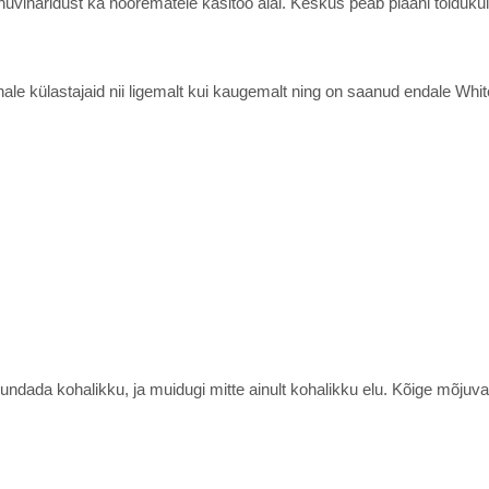
ehuviharidust ka noorematele käsitöö alal. Keskus peab plaani toidu
ale külastajaid nii ligemalt kui kaugemalt ning on saanud endale W
undada kohalikku, ja muidugi mitte ainult kohalikku elu. Kõige mõjuv