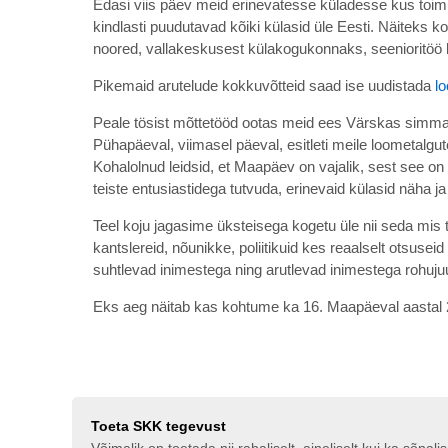
Edasi viis päev meid erinevatesse küladesse kus toimu
kindlasti puudutavad kõiki külasid üle Eesti. Näiteks k
noored, vallakeskusest külakogukonnaks, seenioritöö 
Pikemaid arutelude kokkuvõtteid saad ise uudistada
l
Peale tösist mõttetööd ootas meid ees Värskas simm
Pühapäeval, viimasel päeval, esitleti meile loometalg
Kohalolnud leidsid, et Maapäev on vajalik, sest see o
teiste entusiastidega tutvuda, erinevaid külasid näha ja
Teel koju jagasime üksteisega kogetu üle nii seda mis 
kantslereid, nõunikke, poliitikuid kes reaalselt otsus
suhtlevad inimestega ning arutlevad inimestega rohujuur
Eks aeg näitab kas kohtume ka 16. Maapäeval aastal 2
Toeta SKK tegevust