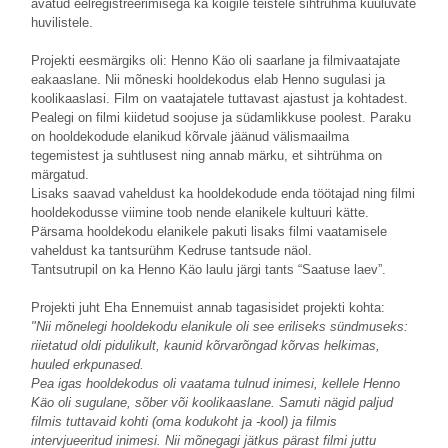
avatud eelregistreerimisega ka kõigile teistele sihtrühma kuuluvate
huvilistele.
Projekti eesmärgiks oli: Henno Käo oli saarlane ja filmivaatajate
eakaaslane. Nii mõneski hooldekodus elab Henno sugulasi ja
koolikaaslasi. Film on vaatajatele tuttavast ajastust ja kohtadest.
Pealegi on filmi kiidetud soojuse ja südamlikkuse poolest. Paraku
on hooldekodude elanikud kõrvale jäänud välismaailma
tegemistest ja suhtlusest ning annab märku, et sihtrühma on
märgatud.
Lisaks saavad vaheldust ka hooldekodude enda töötajad ning filmi
hooldekodusse viimine toob nende elanikele kultuuri kätte.
Pärsama hooldekodu elanikele pakuti lisaks filmi vaatamisele
vaheldust ka tantsurühm Kedruse tantsude näol.
Tantsutrupil on ka Henno Käo laulu järgi tants “Saatuse laev”.
Projekti juht Eha Ennemuist annab tagasisidet projekti kohta:
"Nii mõnelegi hooldekodu elanikule oli see eriliseks sündmuseks:
riietatud oldi pidulikult, kaunid kõrvarõngad kõrvas helkimas,
huuled erkpunased.
Pea igas hooldekodus oli vaatama tulnud inimesi, kellele Henno
Käo oli sugulane, sõber või koolikaaslane. Samuti nägid paljud
filmis tuttavaid kohti (oma kodukoht ja -kool) ja filmis
intervjueeritud inimesi. Nii mõnegagi jätkus pärast filmi juttu