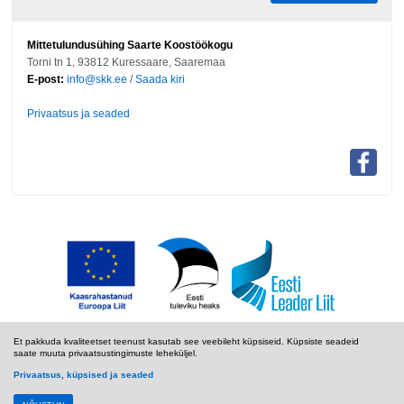
Mittetulundusühing Saarte Koostöökogu
Torni tn 1, 93812 Kuressaare, Saaremaa
E-post:
info@skk.ee
/
Saada kiri
Privaatsus ja seaded
Et pakkuda kvaliteetset teenust kasutab see veebileht küpsiseid. Küpsiste seadeid
saate muuta privaatsustingimuste leheküljel.
Privaatsus, küpsised ja seaded