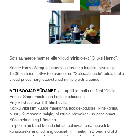
Sotsiaalmeede raames ellu viidud miniprojekt "Oliüks Henno".
Saarte Koostöökogu juhatus kinnitas oma kirjaliku otsusega
15.06.25 teise ESF+ toetusmeetme "Sotsiaalmeede" edukalt ellu
viidud ja eesmärgi saavutanud miniprojekti aruande.
MTÜ SOOJAD SÜDAMED
viis aprilli ja maikuus filmi “Oliüks
Henno” Saare maakonna hooldekodudesse.
Projektist sai osa 131 filmihuvilist.
Kokku viidi film kuude maakonna hooldekodusse: Kihelkonna,
Muhu, Kuressaare haigla, Mustjala päevakeskus-pansionaat,
Südamekod ning Pärsama.
Eelpool nimetatud kohad olid ise eelnevalt oma nõusoleku
külastuseks andnud ning ootasid filmi näitamist. Seansid olid