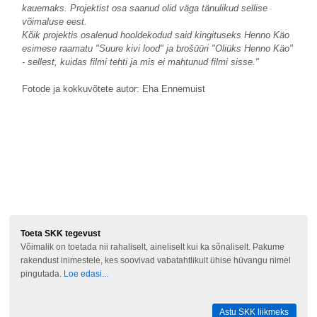
kauemaks. Projektist osa saanud olid väga tänulikud sellise
võimaluse eest.
Kõik projektis osalenud hooldekodud said kingituseks Henno Käo
esimese raamatu "Suure kivi lood" ja brošüüri "Oliüks Henno Käo"
- sellest, kuidas filmi tehti ja mis ei mahtunud filmi sisse."
Fotode ja kokkuvõtete autor: Eha Ennemuist
Toeta SKK tegevust
Võimalik on toetada nii rahaliselt, aineliselt kui ka sõnaliselt. Pakume
rakendust inimestele, kes soovivad vabatahtlikult ühise hüvangu nimel
pingutada.
Loe edasi...
Astu SKK liikmeks