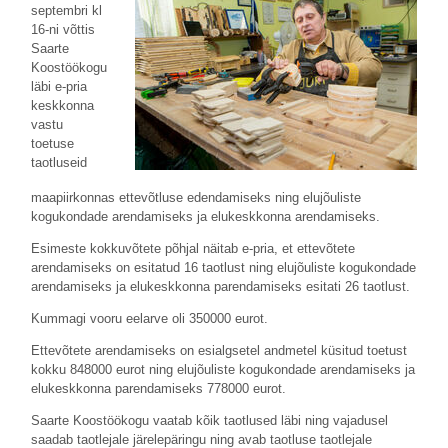
septembri kl
16-ni võttis
Saarte
Koostöökogu
läbi e-pria
keskkonna
vastu
toetuse
taotluseid
maapiirkonnas ettevõtluse edendamiseks ning elujõuliste
kogukondade arendamiseks ja elukeskkonna arendamiseks.
Esimeste kokkuvõtete põhjal näitab e-pria, et ettevõtete
arendamiseks on esitatud 16 taotlust ning elujõuliste kogukondade
arendamiseks ja elukeskkonna parendamiseks esitati 26 taotlust.
Kummagi vooru eelarve oli 350000 eurot.
Ettevõtete arendamiseks on esialgsetel andmetel küsitud toetust
kokku 848000 eurot ning elujõuliste kogukondade arendamiseks ja
elukeskkonna parendamiseks 778000 eurot.
Saarte Koostöökogu vaatab kõik taotlused läbi ning vajadusel
saadab taotlejale järelepäringu ning avab taotluse taotlejale