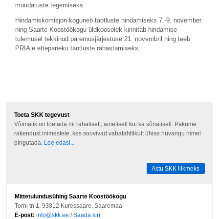
muudatuste tegemiseks.
Hindamiskomisjon koguneb taotluste hindamiseks 7.-9. november
ning Saarte Koostöökogu üldkoosolek kinnitab hindamise
tulemusel tekkinud paremusjärjestuse 21. novembril ning teeb
PRIAle ettepaneku taotluste rahastamiseks.
Toeta SKK tegevust
Võimalik on toetada nii rahaliselt, aineliselt kui ka sõnaliselt. Pakume
rakendust inimestele, kes soovivad vabatahtlikult ühise hüvangu nimel
pingutada.
Loe edasi...
Astu SKK liikmeks
Mittetulundusühing Saarte Koostöökogu
Torni tn 1, 93812 Kuressaare, Saaremaa
E-post:
info@skk.ee
/
Saada kiri