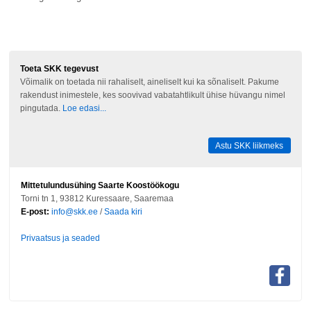
Toeta SKK tegevust
Võimalik on toetada nii rahaliselt, aineliselt kui ka sõnaliselt. Pakume
rakendust inimestele, kes soovivad vabatahtlikult ühise hüvangu nimel
pingutada.
Loe edasi...
Astu SKK liikmeks
Mittetulundusühing Saarte Koostöökogu
Torni tn 1, 93812 Kuressaare, Saaremaa
E-post:
info@skk.ee
/
Saada kiri
Privaatsus ja seaded