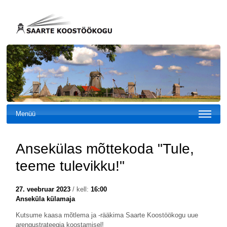
Menüü
Ansekülas mõttekoda "Tule,
teeme tulevikku!"
27. veebruar 2023
/ kell:
16:00
Anseküla külamaja
Kutsume kaasa mõtlema ja -rääkima Saarte Koostöökogu uue
arengustrateegia koostamisel!