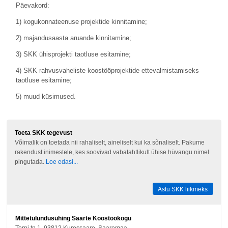
Päevakord:
1) kogukonnateenuse projektide kinnitamine;
2) majandusaasta aruande kinnitamine;
3) SKK ühisprojekti taotluse esitamine;
4) SKK rahvusvaheliste koostööprojektide ettevalmistamiseks
taotluse esitamine;
5) muud küsimused.
Toeta SKK tegevust
Võimalik on toetada nii rahaliselt, aineliselt kui ka sõnaliselt. Pakume
rakendust inimestele, kes soovivad vabatahtlikult ühise hüvangu nimel
pingutada.
Loe edasi...
Astu SKK liikmeks
Mittetulundusühing Saarte Koostöökogu
Torni tn 1, 93812 Kuressaare, Saaremaa