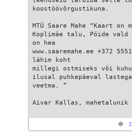
koostöövõrgustikuna.
MTÜ Saare Mahe “Kaart on m
Koplimäe talu, Pöide vald 
on hea
www.saaremahe.ee +372 5551
lähim koht
millegi ostmiseks või kuhu
ilusal puhkepäeval lastega
veetma. ”
Aivar Kallas, mahetalunik
7