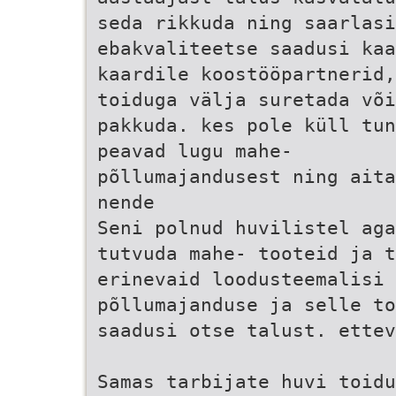
seda rikkuda ning saarlas
ebakvaliteetse saadusi kaa
kaardile koostööpartnerid,
toiduga välja suretada või
pakkuda. kes pole küll tun
peavad lugu mahe-
põllumajandusest ning aita
nende
Seni polnud huvilistel ag
tutvuda mahe- tooteid ja t
erinevaid loodusteemalisi
põllumajanduse ja selle to
saadusi otse talust. ettev
Samas tarbijate huvi toidu