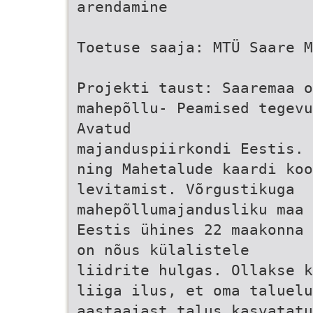
arendamine
Toetuse saaja: MTÜ Saare M
Projekti taust: Saaremaa 
mahepõllu- Peamised tegevu
Avatud
majanduspiirkondi Eestis. 
ning Mahetalude kaardi koo
levitamist. Võrgustikuga
mahepõllumajandusliku maa 
Eestis ühines 22 maakonna 
on nõus külalistele
liidrite hulgas. Ollakse k
liiga ilus, et oma taluelu
aastaajast talus kasvatatu