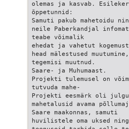
olemas ja kasvab. Esileker
õppetunnid:
Samuti pakub mahetoidu nin
neile Paberkandjal infomat
teabe võimalik
ehedat ja vahetut kogemust
head mälestused muutumine,
tegemisi muutnud.
Saare- ja Muhumaast.
Projekti tulemusel on võim
tutvuda mahe-
Projekti eesmärk oli julgu
mahetalusid avama põllumaj
Saare maakonnas, samuti
huvilistele oma uksed ning
teenuseid tarbida selle t