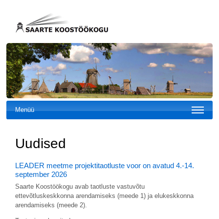
Menüü
Uudised
LEADER meetme projektitaotluste voor on avatud 4.-14.
september 2026
Saarte Koostöökogu avab taotluste vastuvõtu
ettevõtluskeskkonna arendamiseks (meede 1) ja elukeskkonna
arendamiseks (meede 2).