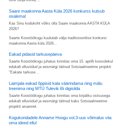
Saare maakonna Aasta Küla 2026 konkurss kutsub
osalema!
Kas Sinu kodukoht võiks olla Saare maakonna AASTA KÜLA
2026?
Saarte Koostöökogu kuulutab välja traditsioonilise konkursi
maakonna Aasta küla 2026…
Eakad pidasid tarkusepäeva
Saarte Koostöökogu juhatus kinnitas oma 15. aprilli koosolekul
edukalt elluviidud ja eesmärgi täitnud Sotsiaalmeetme projekti
"Eakate tarkuse…
Laimjala eakad õppisid kala väärindama ning mälu
treenima ning MTÜ Tulevik lõi digisilda
Saarte Koostöökogu juhatus kinnitas oma kirjaliku ostsusega
edukalt elluviidud ja eesmärgi täitnud kaks Sotsiaalmeetme
projekti aruannet.
Kogukondadele Anname Hoogu vol.3-uus võimalus viia
oma ideed ellu!