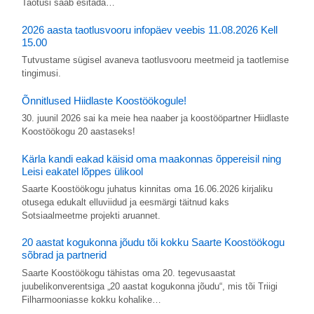
Taotusi saab esitada…
2026 aasta taotlusvooru infopäev veebis 11.08.2026 Kell
15.00
Tutvustame sügisel avaneva taotlusvooru meetmeid ja taotlemise
tingimusi.
Õnnitlused Hiidlaste Koostöökogule!
30. juunil 2026 sai ka meie hea naaber ja koostööpartner Hiidlaste
Koostöökogu 20 aastaseks!
Kärla kandi eakad käisid oma maakonnas õppereisil ning
Leisi eakatel lõppes ülikool
Saarte Koostöökogu juhatus kinnitas oma 16.06.2026 kirjaliku
otusega edukalt elluviidud ja eesmärgi täitnud kaks
Sotsiaalmeetme projekti aruannet.
20 aastat kogukonna jõudu tõi kokku Saarte Koostöökogu
sõbrad ja partnerid
Saarte Koostöökogu tähistas oma 20. tegevusaastat
juubelikonverentsiga „20 aastat kogukonna jõudu“, mis tõi Triigi
Filharmooniasse kokku kohalike…