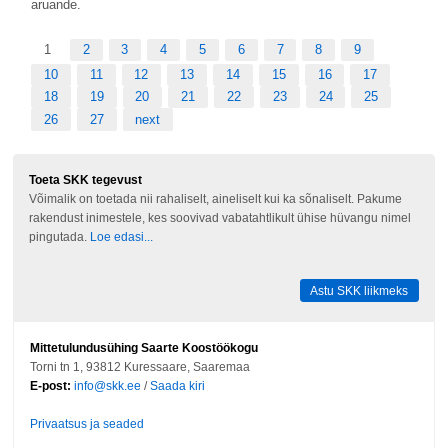
aruande.
1
2
3
4
5
6
7
8
9
10
11
12
13
14
15
16
17
18
19
20
21
22
23
24
25
26
27
next
Toeta SKK tegevust
Võimalik on toetada nii rahaliselt, aineliselt kui ka sõnaliselt. Pakume
rakendust inimestele, kes soovivad vabatahtlikult ühise hüvangu nimel
pingutada.
Loe edasi...
Astu SKK liikmeks
Mittetulundusühing Saarte Koostöökogu
Torni tn 1, 93812 Kuressaare, Saaremaa
E-post:
info@skk.ee
/
Saada kiri
Privaatsus ja seaded