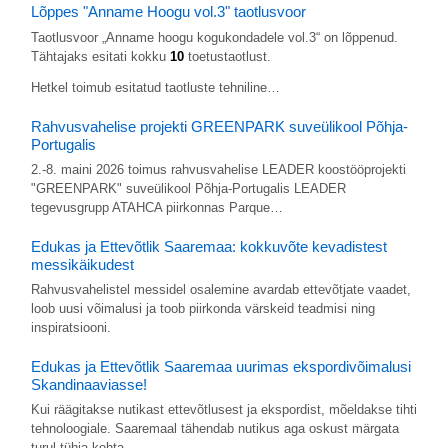
Lõppes "Anname Hoogu vol.3" taotlusvoor
Taotlusvoor „Anname hoogu kogukondadele vol.3“ on lõppenud.
Tähtajaks esitati kokku
10
toetustaotlust.
Hetkel toimub esitatud taotluste tehniline…
Rahvusvahelise projekti GREENPARK suveülikool Põhja-
Portugalis
2.-8. maini 2026 toimus rahvusvahelise LEADER koostööprojekti
"GREENPARK" suveülikool Põhja-Portugalis LEADER
tegevusgrupp ATAHCA piirkonnas Parque…
Edukas ja Ettevõtlik Saaremaa: kokkuvõte kevadistest
messikäikudest
Rahvusvahelistel messidel osalemine avardab ettevõtjate vaadet,
loob uusi võimalusi ja toob piirkonda värskeid teadmisi ning
inspiratsiooni.
Edukas ja Ettevõtlik Saaremaa uurimas ekspordivõimalusi
Skandinaaviasse!
Kui räägitakse nutikast ettevõtlusest ja ekspordist, mõeldakse tihti
tehnoloogiale. Saaremaal tähendab nutikus aga oskust märgata
turul tühja kohta,…