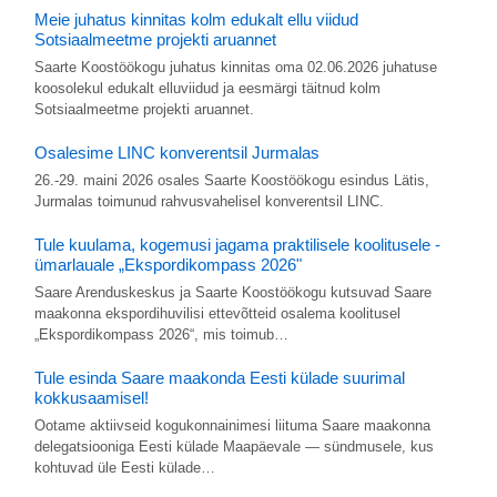
Meie juhatus kinnitas kolm edukalt ellu viidud
Sotsiaalmeetme projekti aruannet
Saarte Koostöökogu juhatus kinnitas oma 02.06.2026 juhatuse
koosolekul edukalt elluviidud ja eesmärgi täitnud kolm
Sotsiaalmeetme projekti aruannet.
Osalesime LINC konverentsil Jurmalas
26.-29. maini 2026 osales Saarte Koostöökogu esindus Lätis,
Jurmalas toimunud rahvusvahelisel konverentsil LINC.
Tule kuulama, kogemusi jagama praktilisele koolitusele -
ümarlauale „Ekspordikompass 2026"
Saare Arenduskeskus ja Saarte Koostöökogu kutsuvad Saare
maakonna ekspordihuvilisi ettevõtteid osalema koolitusel
„Ekspordikompass 2026“, mis toimub…
Tule esinda Saare maakonda Eesti külade suurimal
kokkusaamisel!
Ootame aktiivseid kogukonnainimesi liituma Saare maakonna
delegatsiooniga Eesti külade Maapäevale — sündmusele, kus
kohtuvad üle Eesti külade…