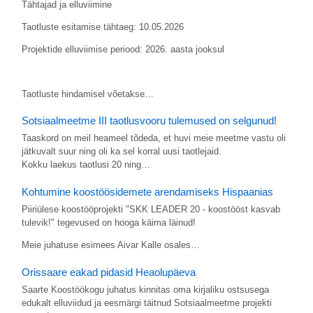
Tähtajad ja elluviimine
Taotluste esitamise tähtaeg: 10.05.2026
Projektide elluviimise periood: 2026. aasta jooksul
Taotluste hindamisel võetakse…
Sotsiaalmeetme III taotlusvooru tulemused on selgunud!
Taaskord on meil heameel tõdeda, et huvi meie meetme vastu oli
jätkuvalt suur ning oli ka sel korral uusi taotlejaid.
Kokku laekus taotlusi 20 ning…
Kohtumine koostöösidemete arendamiseks Hispaanias
Piiriülese koostööprojekti "SKK LEADER 20 - koostööst kasvab
tulevik!" tegevused on hooga käima läinud!
Meie juhatuse esimees Aivar Kalle osales…
Orissaare eakad pidasid Heaolupäeva
Saarte Koostöökogu juhatus kinnitas oma kirjaliku ostsusega
edukalt elluviidud ja eesmärgi täitnud Sotsiaalmeetme projekti