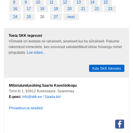
8
9
10
11
12
13
14
15
16
17
18
19
20
21
22
23
24
25
26
27
next
Toeta SKK tegevust
Võimalik on toetada nii rahaliselt, aineliselt kui ka sõnaliselt. Pakume
rakendust inimestele, kes soovivad vabatahtlikult ühise hüvangu nimel
pingutada.
Loe edasi...
Astu SKK liikmeks
Mittetulundusühing Saarte Koostöökogu
Torni tn 1, 93812 Kuressaare, Saaremaa
E-post:
info@skk.ee
/
Saada kiri
Privaatsus ja seaded