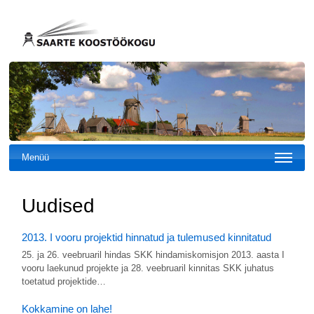
Menüü
Uudised
2013. I vooru projektid hinnatud ja tulemused kinnitatud
25. ja 26. veebruaril hindas SKK hindamiskomisjon 2013. aasta I
vooru laekunud projekte ja 28. veebruaril kinnitas SKK juhatus
toetatud projektide…
Kokkamine on lahe!