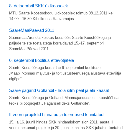
8. detsembril SKK üldkoosolek
MTÜ Saarte Koostöökogu üldkoosolek toimub 08.12.2011 kell
14.00 - 16.30 Kihelkonna Rahvamajas
SaareMaaPäevad 2011
Saaremaa Arenduskeskus koostöös Saarte Koostöökogu ja
paljude teiste toetajatega korraldavad 15.-17. septembril
SaareMaaPäevad 2011.
6. septembril koolitus ettevõtjatele
Saarte Koostöökogu korraldab 6. septembril koolituse
„Maapiirkonnas majutus- ja toitlustusteenusega alustava ettevõtja
algõpe“
Saare pagarid Gotlandil - hoia silm peal ja ela kaasa!
Saarte Koostöökogu ja Gotlandi Maamajandusseltsi koostööl sai
teoks pilootprojekt „ Pagarisellideks Gotlandile“.
II vooru projektid hinnatud ja tulemused kinnitatud
15. ja 16. juunil hindas SKK hindamiskomisjon 2011. aasta II
vooru laekunud projekte ja 20. juunil kinnitas SKK juhatus toetatud