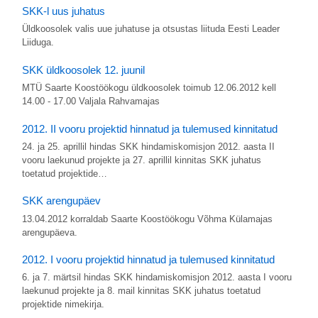
SKK-l uus juhatus
Üldkoosolek valis uue juhatuse ja otsustas liituda Eesti Leader
Liiduga.
SKK üldkoosolek 12. juunil
MTÜ Saarte Koostöökogu üldkoosolek toimub 12.06.2012 kell
14.00 - 17.00 Valjala Rahvamajas
2012. II vooru projektid hinnatud ja tulemused kinnitatud
24. ja 25. aprillil hindas SKK hindamiskomisjon 2012. aasta II
vooru laekunud projekte ja 27. aprillil kinnitas SKK juhatus
toetatud projektide…
SKK arengupäev
13.04.2012 korraldab Saarte Koostöökogu Võhma Külamajas
arengupäeva.
2012. I vooru projektid hinnatud ja tulemused kinnitatud
6. ja 7. märtsil hindas SKK hindamiskomisjon 2012. aasta I vooru
laekunud projekte ja 8. mail kinnitas SKK juhatus toetatud
projektide nimekirja.