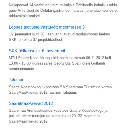
Neljapäeval 14.veebruaril toimub Valjala Põhikoolis kohaliku toidu
päev Ants Uustalu Ööbiku gastronoomiatalust juhendab kooliperet
toiduvalmistamisel.
Lõppes taotluste vastuvõtt meetmesse 3
16. jaanuarist kuni 30. jaanuarini avatud taotlusvoorus laekus
SKK-le kokku 37 projektitaotlust.
SKK üldkoosolek 6. novembril
MTÜ Saarte Koostöökogu üldkoosolek toimub 06.11.2012 kell
13.00 - 15.00 Kuressaares Georg Ots Spa Hotelli Gotlandi
seminariruumis.
Talutuur
Saarte Koostöökogu koostöös SA Saaremaa Turismiga korrab
SaareMaaPäevad 2012 raames Talutuuri.
SaareMaaPäevad 2012
Saaremaa Arenduskeskus koostöös Saarte Koostöökogu ja
paljude teiste toetajatega korraldavad 20.-22. septembril
SaareMaaPäevad 2012.