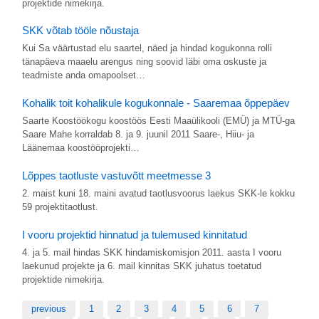
projektide nimekirja.
SKK võtab tööle nõustaja
Kui Sa väärtustad elu saartel, näed ja hindad kogukonna rolli
tänapäeva maaelu arengus ning soovid läbi oma oskuste ja
teadmiste anda omapoolset…
Kohalik toit kohalikule kogukonnale - Saaremaa õppepäev
Saarte Koostöökogu koostöös Eesti Maaülikooli (EMÜ) ja MTÜ-ga
Saare Mahe korraldab 8. ja 9. juunil 2011 Saare-, Hiiu- ja
Läänemaa koostööprojekti…
Lõppes taotluste vastuvõtt meetmesse 3
2. maist kuni 18. maini avatud taotlusvoorus laekus SKK-le kokku
59 projektitaotlust.
I vooru projektid hinnatud ja tulemused kinnitatud
4. ja 5. mail hindas SKK hindamiskomisjon 2011. aasta I vooru
laekunud projekte ja 6. mail kinnitas SKK juhatus toetatud
projektide nimekirja.
previous
1
2
3
4
5
6
7