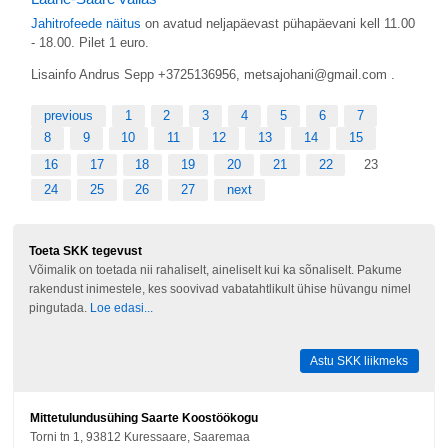
Jahitrofeede näitus
on avatud neljapäevast pühapäevani kell 11.00
- 18.00. Pilet 1 euro.
Lisainfo Andrus Sepp +3725136956, metsajohani@gmail.com .
previous
1
2
3
4
5
6
7
8
9
10
11
12
13
14
15
16
17
18
19
20
21
22
23
24
25
26
27
next
Toeta SKK tegevust
Võimalik on toetada nii rahaliselt, aineliselt kui ka sõnaliselt. Pakume
rakendust inimestele, kes soovivad vabatahtlikult ühise hüvangu nimel
pingutada.
Loe edasi...
Astu SKK liikmeks
Mittetulundusühing Saarte Koostöökogu
Torni tn 1, 93812 Kuressaare, Saaremaa