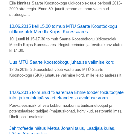
Eile kinnitas Saarte Koostöökogu üldkoosolek uue perioodi 2015-
2020 strateegia. Enne 30. juunit peame esitama valminud
strateegia…
10.06.2015 kell 15.00 toimub MTÜ Saarte Koostöökogu
üldkoosolek Meedla Kojas, Kuressaares
10. juunil kl 15-17.30 toimub Saarte Koostöökogu üldkoosolek
Meedla Kojas Kuressaares. Registreerimine ja tervituskohv alates
kl 14.30.
Uus MTÜ Saarte Koostöökogu juhatuse valimise kord
12.05.2015 üldkoosolekul võeti vastu uus MTÜ Saarte
Koostöökogu (SKK) juhatuse valimise kord, mille leiab aadressilt:
…
14.05.2015 toimunud "Saaremaa Ehtne toode" toidutootjate
info- ja kontaktipäeva ettekanded ja avalduse vorm
Päeva eesmärk oli viia kokku maakonna toiduainetootjad ja
potentsiaalsed tarbijad (majutuskohad, kohvikud, restoranid jms).
Ühelt poolt osalesid…
Jahitrofeede näitus Metsa Johani talus, Laadjala külas,
Lääne-Saare vallas