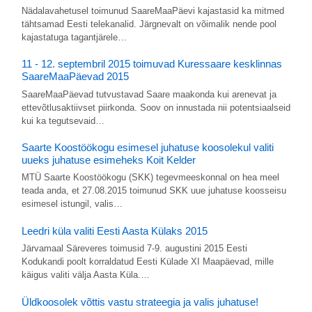
Nädalavahetusel toimunud SaareMaaPäevi kajastasid ka mitmed
tähtsamad Eesti telekanalid. Järgnevalt on võimalik nende pool
kajastatuga tagantjärele…
11 - 12. septembril 2015 toimuvad Kuressaare kesklinnas
SaareMaaPäevad 2015
SaareMaaPäevad tutvustavad Saare maakonda kui arenevat ja
ettevõtlusaktiivset piirkonda. Soov on innustada nii potentsiaalseid
kui ka tegutsevaid…
Saarte Koostöökogu esimesel juhatuse koosolekul valiti
uueks juhatuse esimeheks Koit Kelder
MTÜ Saarte Koostöökogu (SKK) tegevmeeskonnal on hea meel
teada anda, et 27.08.2015 toimunud SKK uue juhatuse koosseisu
esimesel istungil, valis…
Leedri küla valiti Eesti Aasta Külaks 2015
Järvamaal Säreveres toimusid 7-9. augustini 2015 Eesti
Kodukandi poolt korraldatud Eesti Külade XI Maapäevad, mille
käigus valiti välja Aasta Küla.…
Üldkoosolek võttis vastu strateegia ja valis juhatuse!