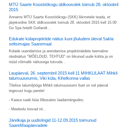
MTÜ Saarte Koostöökogu üldkoosolek toimub 28. oktoobril
2015
Anname MTÜ Saarte Koostöökogu (SKK) liikmetele teada, et
järjekordne SKK üldkoosolek toimub 28. oktoobril 2015 kell 15.00
Go Spa hotelli Gotlandi…
Edukate külaprojektide näitus kuni jõuludeni üleval Sakla
seltsimajas Saaremaal
Külade uuendamise ja arendamise projektinäidete teemaline
rändnäitus "MÕELDUD, TEHTUD" on liikunud uude kohta ja on
nüüd võimalik näitusega tutvuda…
Laupäeval, 26. septembril 2015 kell 11 MIHKLILAAT Mihkli
talumuuseumis, Viki küla, Kihelkonna vallas
Tõelise talumiljööga Mihkli talumuuseumi õuel on sel päeval
tegevust kogu perele!
- Kaasa saab lüüa lõbusates laadamängudes;
- Meeleolu loovad nii…
Järelkaja ja uudislingid 11-12.09.2015 toimunud
SaareMaapäevadele