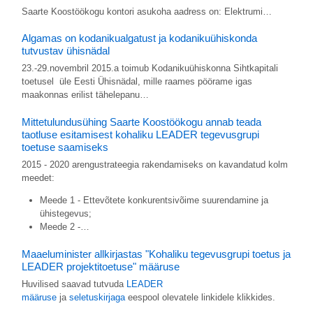
Saarte Koostöökogu kontori asukoha aadress on: Elektrumi…
Algamas on kodanikualgatust ja kodanikuühiskonda
tutvustav ühisnädal
23.-29.novembril 2015.a toimub Kodanikuühiskonna Sihtkapitali
toetusel üle Eesti Ühisnädal, mille raames pöörame igas
maakonnas erilist tähelepanu…
Mittetulundusühing Saarte Koostöökogu annab teada
taotluse esitamisest kohaliku LEADER tegevusgrupi
toetuse saamiseks
2015 - 2020 arengustrateegia rakendamiseks on kavandatud kolm
meedet:
Meede 1 - Ettevõtete konkurentsivõime suurendamine ja
ühistegevus;
Meede 2 -…
Maaeluminister allkirjastas "Kohaliku tegevusgrupi toetus ja
LEADER projektitoetuse" määruse
Huvilised saavad tutvuda
LEADER
määruse
ja
seletuskirjaga
eespool olevatele linkidele klikkides.