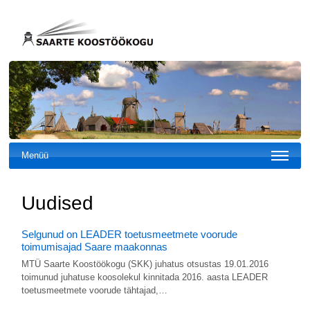
Menüü
Uudised
Selgunud on LEADER toetusmeetmete voorude
toimumisajad Saare maakonnas
MTÜ Saarte Koostöökogu (SKK) juhatus otsustas 19.01.2016
toimunud juhatuse koosolekul kinnitada 2016. aasta LEADER
toetusmeetmete voorude tähtajad,…