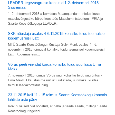
LEADER-tegevusgrupid kohtusid 1-2. detsembril 2015
Saaremaal
1.-2. detsembril 2015.a korraldas Maamajanduse Infokeskuse
maaeluvõrgustiku büroo koostöös Maaeluministeeriumi, PRIA ja
Saarte Koostöökoguga LEADER…
SKK nõustaja osales 4-6.11.2015 kohaliku toidu teemalisel
kogemusreisil Lätti
MTÜ Saarte Koostöökogu nõustaja Sulvi Munk osales 4 - 6.
novembrini 2015 toimuval kohaliku toidu teemalisel kogemusreisil
Lätti. Kogemusreisi…
Võrus peeti viiendat korda kohaliku toidu suurlaata Uma
Mekk
7. novembril 2015 toimus Võrus suur kohaliku toidu suurüritus -
Uma Mekk. Otsustasime üritust uudistada, uurimaks, kuidas
toimub laadakorraldus ning…
23.11.2015 kell 11 - 15 toimus Saarte Koostöökogu kontoris
lahtiste uste päev
Kõik huvilised olid oodatud, et näha ja teada saada, millega Saarte
Koostöökogu tegeleb!