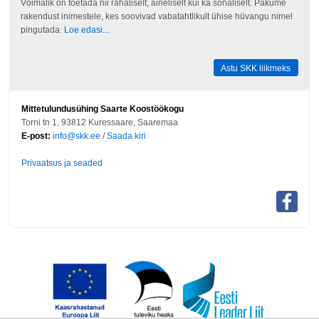
Võimalik on toetada nii rahaliselt, aineliselt kui ka sõnaliselt. Pakume
rakendust inimestele, kes soovivad vabatahtlikult ühise hüvangu nimel
pingutada.
Loe edasi...
Astu SKK liikmeks
Mittetulundusühing Saarte Koostöökogu
Torni tn 1, 93812 Kuressaare, Saaremaa
E-post:
info@skk.ee
/
Saada kiri
Privaatsus ja seaded