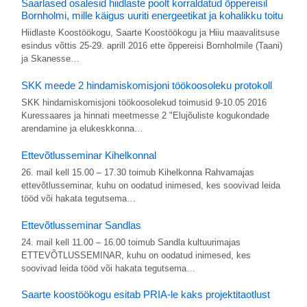
Saarlased osalesid hiidlaste poolt korraldatud õppereisil
Bornholmi, mille käigus uuriti energeetikat ja kohalikku toitu
Hiidlaste Koostöökogu, Saarte Koostöökogu ja Hiiu maavalitsuse
esindus võttis 25-29. aprill 2016 ette õppereisi Bornholmile (Taani)
ja Skanesse…
SKK meede 2 hindamiskomisjoni töökoosoleku protokoll
SKK hindamiskomisjoni töökoosolekud toimusid 9-10.05 2016
Kuressaares ja hinnati meetmesse 2 "Elujõuliste kogukondade
arendamine ja elukeskkonna…
Ettevõtlusseminar Kihelkonnal
26. mail kell 15.00 – 17.30 toimub Kihelkonna Rahvamajas
ettevõtlusseminar, kuhu on oodatud inimesed, kes soovivad leida
tööd või hakata tegutsema…
Ettevõtlusseminar Sandlas
24. mail kell 11.00 – 16.00 toimub Sandla kultuurimajas
ETTEVÕTLUSSEMINAR, kuhu on oodatud inimesed, kes
soovivad leida tööd või hakata tegutsema…
Saarte koostöökogu esitab PRIA-le kaks projektitaotlust