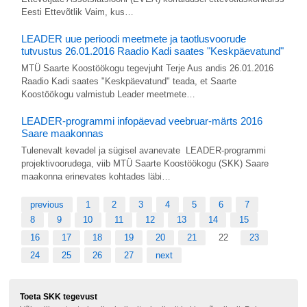
Eesti Ettevõtlik Vaim, kus…
LEADER uue perioodi meetmete ja taotlusvoorude
tutvustus 26.01.2016 Raadio Kadi saates "Keskpäevatund"
MTÜ Saarte Koostöökogu tegevjuht Terje Aus andis 26.01.2016
Raadio Kadi saates "Keskpäevatund" teada, et Saarte
Koostöökogu valmistub Leader meetmete…
LEADER-programmi infopäevad veebruar-märts 2016
Saare maakonnas
Tulenevalt kevadel ja sügisel avanevate LEADER-programmi
projektivoorudega, viib MTÜ Saarte Koostöökogu (SKK) Saare
maakonna erinevates kohtades läbi…
previous
1
2
3
4
5
6
7
8
9
10
11
12
13
14
15
16
17
18
19
20
21
22
23
24
25
26
27
next
Toeta SKK tegevust