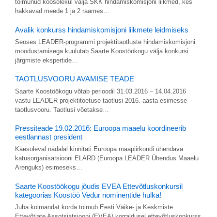
toimunud koosolekul välja SKK hindamiskomisjoni liikmed, kes
hakkavad meede 1 ja 2 raames…
Avalik konkurss hindamiskomisjoni liikmete leidmiseks
Seoses LEADER-programmi projektitaotluste hindamiskomisjoni
moodustamisega kuulutab Saarte Koostöökogu välja konkursi
järgmiste ekspertide…
TAOTLUSVOORU AVAMISE TEADE
Saarte Koostöökogu võtab perioodil 31.03.2016 – 14.04.2016
vastu LEADER projektitoetuse taotlusi 2016. aasta esimesse
taotlusvooru. Taotlusi võetakse…
Pressiteade 19.02.2016: Euroopa maaelu koordineerib
eestlannast president
Käesoleval nädalal kinnitati Euroopa maapiirkondi ühendava
katusorganisatsiooni ELARD (Euroopa LEADER Ühendus Maaelu
Arenguks) esimeseks…
Saarte Koostöökogu jõudis EVEA Ettevõtluskonkursil
kategoorias Koostöö Vedur nominentide hulka!
Juba kolmandat korda toimub Eesti Väike- ja Keskmiste
Ettevõtjate Assotsiatsiooni (EVEA) korraldusel ettevõtluskonkurss