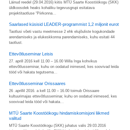
Läinud reedel (29.04.2016) kiitis MTÜ Saarte Koostöökogu (SKK)
üldkoosolek heaks kohaliku tegevusgrupi esitatava
projektitaotluse “Piirkonna…
Saarlased küsisid LEADER-programmist 1,2 miljonit eurot
Taotlusi võeti vastu meetmesse 2 ehk elujõuliste kogukondade
arendamiseks ja elukeskkonna parendamiseks, kuhu esitati 44
taotlust.
Ettevõtluseminar Leisis
27. aprill 2016 kell 11.00 – 16.00 Willa Inga kohvikus
ettevõtlusseminar, kuhu on oodatud inimesed, kes soovivad leida
tööd või hakata tegutsema…
Ettevõtlusseminar Orissaares
26 .aprillil 2016. a kell 11.00 – 16.00 toimub Orissaare
kultuurimajas ettevõtlusseminar, kuhu on oodatud inimesed, kes
soovivad leida tööd või hakata…
MTÜ Saarte Koostöökogu hindamiskomisjoni liikmed
valitud
MTÜ Saarte Koostöökogu (SKK) juhatus valis 29.03.2016