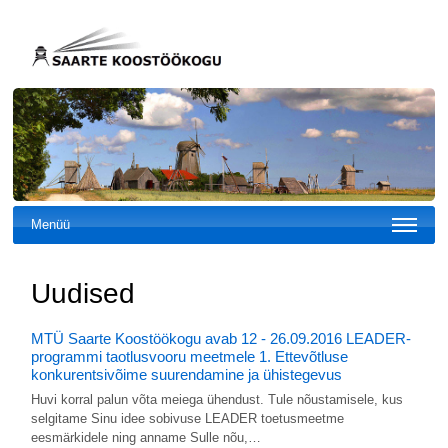
Menüü
Uudised
MTÜ Saarte Koostöökogu avab 12 - 26.09.2016 LEADER-
programmi taotlusvooru meetmele 1. Ettevõtluse
konkurentsivõime suurendamine ja ühistegevus
Huvi korral palun võta meiega ühendust. Tule nõustamisele, kus
selgitame Sinu idee sobivuse LEADER toetusmeetme
eesmärkidele ning anname Sulle nõu,…