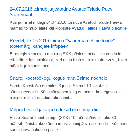
24.07.2016 toimub järjekordne Avatud Talude Päev
Saaremaal
Kus ja millal midagi 24.07.2016 toimuva Avatud Talude Päeva
raames toimub leiate kui klõpsate
Avatud Talude Päeva plakatile.
Reedel, 17.06.2016 toimub "Saaremaa ehtne toode"
tootemärgi kandjate infopäev
Et märgis kannaks oma ning SKK põhieesmärki - suurendada
ettevõtete kasumlikkust, piirkonna tuntust ja külastatavust, tuleb
mõelda ja kaardistada…
Saarte Koostöökogu kogus raha Salme noortele
Saarte Koostöökogu pidas 3.juunil Salmel 10. aastast
sünnipäevapidu. Sünnipäevapeo käigus toimus heategevuslik
oksjon, millest saadud tulu annetati…
Miljonid eurod ja sajad edukad europrojektid
Ehkki Saarte koostöökogu (SKK) 10. sünnipäev oli juba 30.
märtsil, tähistatakse ümmargust sünnipäeva sel reedel. Kümnese
sünnipäeva puhul on paslik…