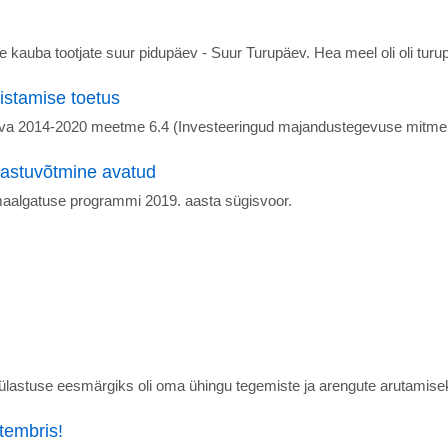
kauba tootjate suur pidupäev - Suur Turupäev. Hea meel oli oli tur
stamise toetus
ava 2014-2020 meetme 6.4 (Investeeringud majandustegevuse mitm
vastuvõtmine avatud
omaalgatuse programmi 2019. aasta sügisvoor.
 Külastuse eesmärgiks oli oma ühingu tegemiste ja arengute arutami
tembris!