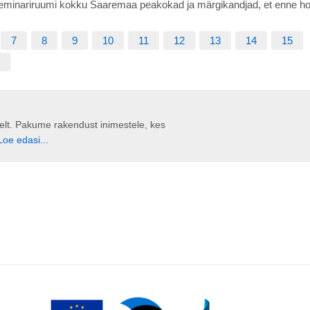
eminariruumi kokku Saaremaa peakokad ja märgikandjad, et enne ho
7
8
9
10
11
12
13
14
15
liselt. Pakume rakendust inimestele, kes
Loe edasi...