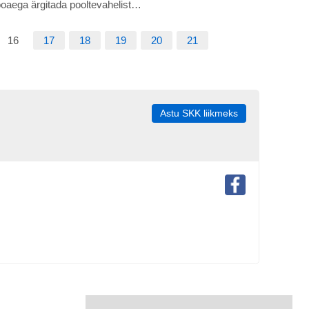
oaega ärgitada pooltevahelist…
16
17
18
19
20
21
Astu SKK liikmeks