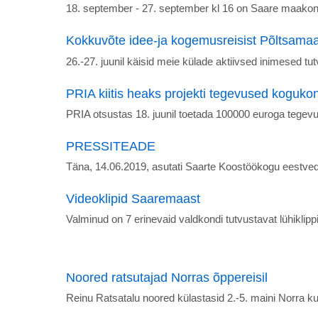
18. september - 27. september kl 16 on Saare maakonn
Kokkuvõte idee-ja kogemusreisist Põltsama
26.-27. juunil käisid meie külade aktiivsed inimesed 
PRIA kiitis heaks projekti tegevused koguk
PRIA otsustas 18. juunil toetada 100000 euroga tege
PRESSITEADE
Täna, 14.06.2019, asutati Saarte Koostöökogu eest
Videoklipid Saaremaast
Valminud on 7 erinevaid valdkondi tutvustavat lühiklip
Noored ratsutajad Norras õppereisil
Reinu Ratsatalu noored külastasid 2.-5. maini Norra kun