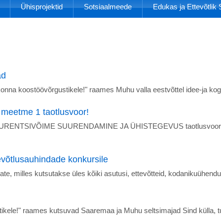
Ühisprojektid
Sotsiaalmeede
Edukas ja Ettevõtli
ad
konna koostöövõrgustikele!" raames Muhu valla eestvõttel idee-ja k
 meetme 1 taotlusvoor!
ENTSIVÕIME SUURENDAMINE JA ÜHISTEGEVUS taotlusvoor on ava
võtlusauhindade konkursile
te, milles kutsutakse üles kõiki asutusi, ettevõtteid, kodanikuühendu
ikele!" raames kutsuvad Saaremaa ja Muhu seltsimajad Sind külla, 