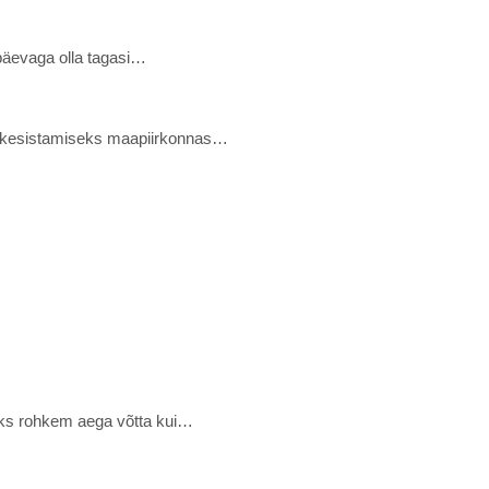
upäevaga olla tagasi…
ekesistamiseks maapiirkonnas…
seks rohkem aega võtta kui…