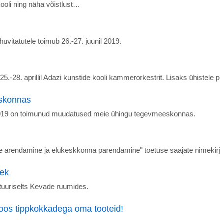
ooli ning näha võistlust…
huvitatutele toimub 26.-27. juunil 2019.
.-28. aprillil Adazi kunstide kooli kammerorkestrit. Lisaks ühistele p
skonnas
 2019 on toimunud muudatused meie ühingu tegevmeeskonnas.
ndade arendamine ja elukeskkonna parendamine" toetuse saajate nimeki
lek
ltuuriselts Kevade ruumides.
oos tippkokkadega oma tooteid!