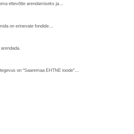
t oma ettevõtte arendamiseks ja…
, mida on erinevate fondide…
 arendada.
siv tegevus on “Saaremaa EHTNE toode”…