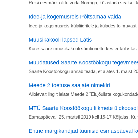
Reisi eesmärk oli tutvuda Norraga, külastada sealset k
Idee-ja kogemusreis Põltsamaa valda
Idee-ja kogemusreis külaliidritele ja külades toimuvast 
Muusikakooli lapsed Lätis
Kuressaare muusikakooli sümfionettorkester külastas 25
Muudatused Saarte Koostöökogu tegevmee
Saarte Koostöökogu annab teada, et alates 1. maist
Meede 2 toetuse saajate nimekiri
Allolevalt lingilt leiate Meede 2 "Elujõuliste koguko
MTÜ Saarte Koostöökogu liikmete üldkooso
Esmaspäeval, 25. märtsil 2019 kell 15-17 Kõljalas, Ku
Ehtne märgikandjad tuunisid esmaspäeval k