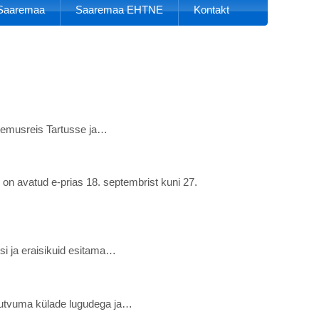
k Saaremaa
Saaremaa EHTNE
Kontakt
ogemusreis Tartusse ja…
tud e-prias 18. septembrist kuni 27.
si ja eraisikuid esitama…
tutvuma külade lugudega ja…