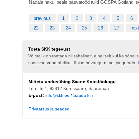
Nädala hakul peale päevatööd tulid GOSPA Gotlandi s
previous
1
2
3
4
5
6
22
23
24
25
26
27
next
Toeta SKK tegevust
Võimalik on toetada nii rahaliselt, aineliselt kui ka sõna
soovivad vabatahtlikult ühise hüvangu nimel pingutada.
Mittetulundusühing Saarte Koostöökogu
Torni tn 1, 93812 Kuressaare, Saaremaa
E-post:
info@skk.ee
/
Saada kiri
Privaatsus ja seaded