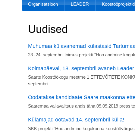
Organisatsioon
LEADER
Koostööprojektid
Uudised
Muhumaa külavanemad külastasid Tartuma
23.-24. septembril toimus projekti "Hoo andmine kogu
Kolmapäeval, 18. septembril avaneb Leader
Saarte Koostöökogu meetme 1 ETTEVÕTETE KONKUR
septembri…
Oodatakse kandidaate Saare maakonna ette
Saaremaa vallavalitsus andis täna 09.09.2019 pressitea
Külamajad ootavad 14. septembril külla!
SKK projekti "Hoo andmine kogukonna koostöövõrgust