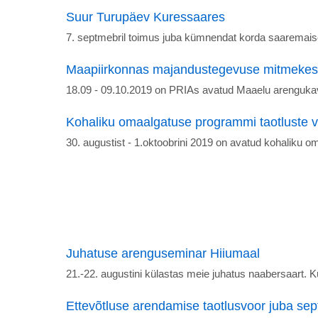
Suur Turupäev Kuressaares
7. septmebril toimus juba kümnendat korda saaremaise 
Maapiirkonnas majandustegevuse mitmekesi
18.09 - 09.10.2019 on PRIAs avatud Maaelu arenguk
Kohaliku omaalgatuse programmi taotluste 
30. augustist - 1.oktoobrini 2019 on avatud kohaliku 
Juhatuse arenguseminar Hiiumaal
21.-22. augustini külastas meie juhatus naabersaart.
Ettevõtluse arendamise taotlusvoor juba sep