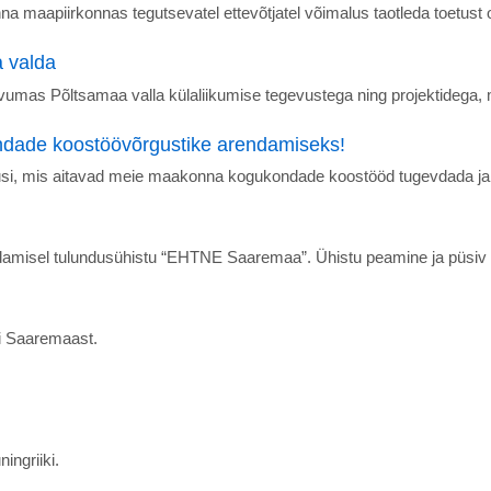
a maapiirkonnas tegutsevatel ettevõtjatel võimalus taotleda toetus
a valda
tutvumas Põltsamaa valla külaliikumise tegevustega ning projektidega
ondade koostöövõrgustike arendamiseks!
vusi, mis aitavad meie maakonna kogukondade koostööd tugevdada ja
vedamisel tulundusühistu “EHTNE Saaremaa”. Ühistu peamine ja pü
pi Saaremaast.
ingriiki.