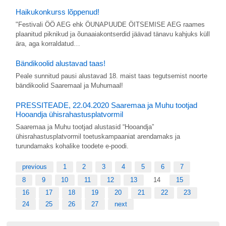
Haikukonkurss lõppenud!
"Festivali ÖÖ AEG ehk ÖUNAPUUDE ÖITSEMISE AEG raames
plaanitud piknikud ja õunaaiakontserdid jäävad tänavu kahjuks küll
ära, aga korraldatud…
Bändikoolid alustavad taas!
Peale sunnitud pausi alustavad 18. maist taas tegutsemist noorte
bändikoolid Saaremaal ja Muhumaal!
PRESSITEADE, 22.04.2020 Saaremaa ja Muhu tootjad
Hooandja ühisrahastusplatvormil
Saaremaa ja Muhu tootjad alustasid “Hooandja”
ühisrahastusplatvormil toetuskampaaniat arendamaks ja
turundamaks kohalike toodete e-poodi.
previous
1
2
3
4
5
6
7
8
9
10
11
12
13
14
15
16
17
18
19
20
21
22
23
24
25
26
27
next