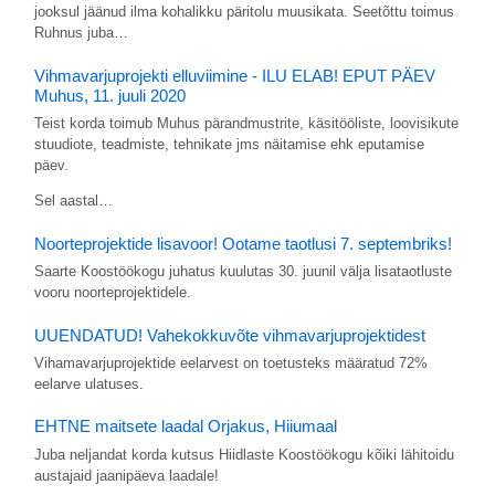
jooksul jäänud ilma kohalikku päritolu muusikata. Seetõttu toimus
Ruhnus juba…
Vihmavarjuprojekti elluviimine - ILU ELAB! EPUT PÄEV
Muhus, 11. juuli 2020
Teist korda toimub Muhus pärandmustrite, käsitööliste, loovisikute
stuudiote, teadmiste, tehnikate jms näitamise ehk eputamise
päev.
Sel aastal…
Noorteprojektide lisavoor! Ootame taotlusi 7. septembriks!
Saarte Koostöökogu juhatus kuulutas 30. juunil välja lisataotluste
vooru noorteprojektidele.
UUENDATUD! Vahekokkuvõte vihmavarjuprojektidest
Vihamavarjuprojektide eelarvest on toetusteks määratud 72%
eelarve ulatuses.
EHTNE maitsete laadal Orjakus, Hiiumaal
Juba neljandat korda kutsus Hiidlaste Koostöökogu kõiki lähitoidu
austajaid jaanipäeva laadale!