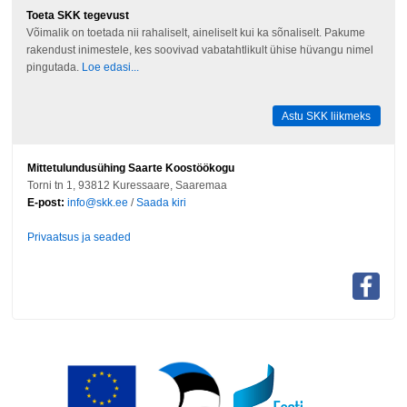
Toeta SKK tegevust
Võimalik on toetada nii rahaliselt, aineliselt kui ka sõnaliselt. Pakume
rakendust inimestele, kes soovivad vabatahtlikult ühise hüvangu nimel
pingutada.
Loe edasi...
Astu SKK liikmeks
Mittetulundusühing Saarte Koostöökogu
Torni tn 1, 93812 Kuressaare, Saaremaa
E-post:
info@skk.ee
/
Saada kiri
Privaatsus ja seaded