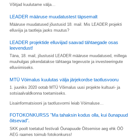
Võitjad kuulutame välja…
LEADER määruse muudatustest täpsemalt
Määruse muudatused jõustusid 18. mail. Mis LEADER projekti
elluviija ja taotleja jaoks muutus?
LEADER projektide elluviijad saavad tähtaegade osas
leevendust!
Täna, 18. mail, jõustusid LEADER määruse muudatused, millega
muuhulgas pikendatakse tähtaega tegevuste ja investeeringute
elluviimiseks.
MTÜ Vöimalus kuulutas välja järjekordse taotlusvooru
1. juuniks 2020 ootab MTÜ Võimalus uusi projekte kultuuri- ja
sotsiaalvaldkonna toetamiseks.
Lisainformatsiooni ja taotlusvormi leiab Vöimaluse…
FOTOKONKURSS "Ma tahaksin kodus olla, kui õunapuud
õitsevad".
SKK poolt toetatud festivali Öunapuude Öitsemise aeg ehk ÖÖ
AEG raames toimub fotokonkurss!