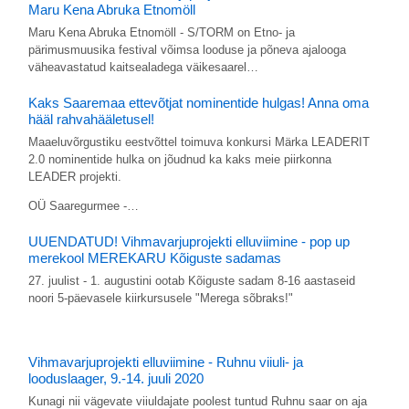
Maru Kena Abruka Etnomöll
Maru Kena Abruka Etnomöll - S/TORM on Etno- ja
pärimusmuusika festival võimsa looduse ja põneva ajalooga
väheavastatud kaitsealadega väikesaarel…
Kaks Saaremaa ettevõtjat nominentide hulgas! Anna oma
hääl rahvahääletusel!
Maaeluvõrgustiku eestvõttel toimuva konkursi Märka LEADERIT
2.0 nominentide hulka on jõudnud ka kaks meie piirkonna
LEADER projekti.
OÜ Saaregurmee -…
UUENDATUD! Vihmavarjuprojekti elluviimine - pop up
merekool MEREKARU Kõiguste sadamas
27. juulist - 1. augustini ootab Kõiguste sadam 8-16 aastaseid
noori 5-päevasele kiirkursusele "Merega sõbraks!"
Vihmavarjuprojekti elluviimine - Ruhnu viiuli- ja
looduslaager, 9.-14. juuli 2020
Kunagi nii vägevate viiuldajate poolest tuntud Ruhnu saar on aja