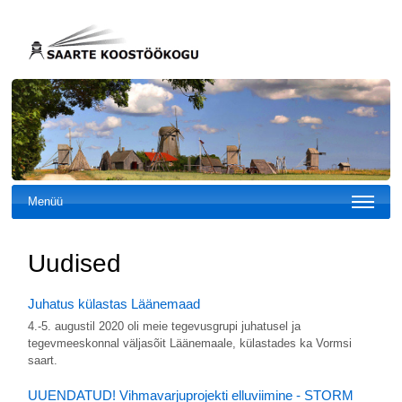
Menüü
Uudised
Juhatus külastas Läänemaad
4.-5. augustil 2020 oli meie tegevusgrupi juhatusel ja
tegevmeeskonnal väljasõit Läänemaale, külastades ka Vormsi
saart.
UUENDATUD! Vihmavarjuprojekti elluviimine - STORM