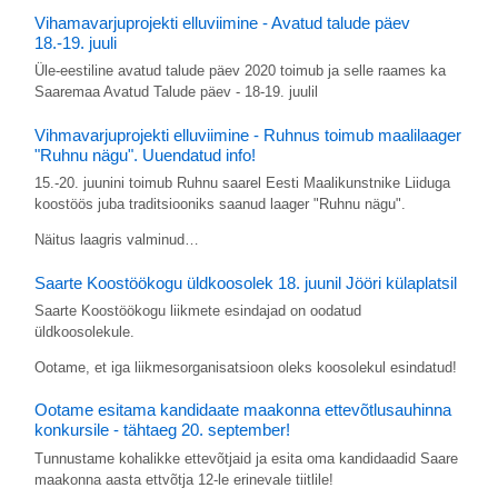
Vihamavarjuprojekti elluviimine - Avatud talude päev
18.-19. juuli
Üle-eestiline avatud talude päev 2020 toimub ja selle raames ka
Saaremaa Avatud Talude päev - 18-19. juulil
Vihmavarjuprojekti elluviimine - Ruhnus toimub maalilaager
"Ruhnu nägu". Uuendatud info!
15.-20. juunini toimub Ruhnu saarel Eesti Maalikunstnike Liiduga
koostöös juba traditsiooniks saanud laager "Ruhnu nägu".
Näitus laagris valminud…
Saarte Koostöökogu üldkoosolek 18. juunil Jööri külaplatsil
Saarte Koostöökogu liikmete esindajad on oodatud
üldkoosolekule.
Ootame, et iga liikmesorganisatsioon oleks koosolekul esindatud!
Ootame esitama kandidaate maakonna ettevõtlusauhinna
konkursile - tähtaeg 20. september!
Tunnustame kohalikke ettevõtjaid ja esita oma kandidaadid Saare
maakonna aasta ettvõtja 12-le erinevale tiitlile!