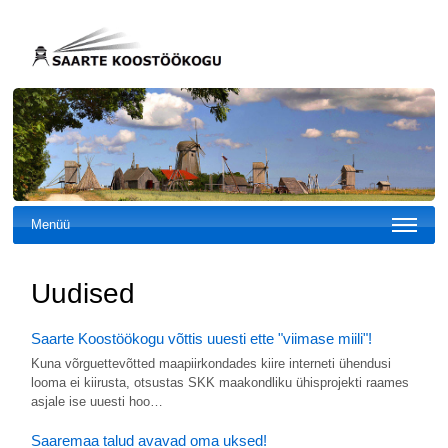
Menüü
Uudised
Saarte Koostöökogu võttis uuesti ette "viimase miili"!
Kuna võrguettevõtted maapiirkondades kiire interneti ühendusi
looma ei kiirusta, otsustas SKK maakondliku ühisprojekti raames
asjale ise uuesti hoo…
Saaremaa talud avavad oma uksed!