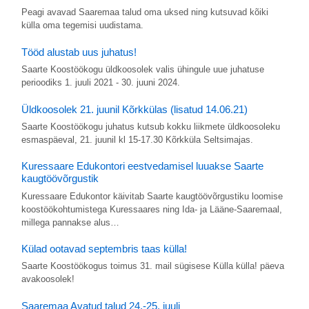
Peagi avavad Saaremaa talud oma uksed ning kutsuvad kõiki
külla oma tegemisi uudistama.
Tööd alustab uus juhatus!
Saarte Koostöökogu üldkoosolek valis ühingule uue juhatuse
perioodiks 1. juuli 2021 - 30. juuni 2024.
Üldkoosolek 21. juunil Kõrkkülas (lisatud 14.06.21)
Saarte Koostöökogu juhatus kutsub kokku liikmete üldkoosoleku
esmaspäeval, 21. juunil kl 15-17.30 Kõrkküla Seltsimajas.
Kuressaare Edukontori eestvedamisel luuakse Saarte
kaugtöövõrgustik
Kuressaare Edukontor käivitab Saarte kaugtöövõrgustiku loomise
koostöökohtumistega Kuressaares ning Ida- ja Lääne-Saaremaal,
millega pannakse alus…
Külad ootavad septembris taas külla!
Saarte Koostöökogus toimus 31. mail sügisese Külla külla! päeva
avakoosolek!
Saaremaa Avatud talud 24.-25. juuli