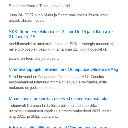
Saaremaa Avatud Talud tulevad jälle!
Juba 24.-25.07 avab Muhu ja Saaremaal kokku 29 talu enda
uksed, aknad, hoovid.
SKK liikmete veebikoosolek 2. juunil kl 15 ja üldkoosolek
21. juunil kl 15
Veebikoosolekul tutvustab tegevjuht SKK strateegia muudatusi,
mille üldkoosolek peab kinnitama oma 21. juuni koosolekul.
Lisaks on teemaks juhatuse…
Vihmavarjuprojekti elluviimine - Öunapuude Öitsemise Aeg
Sellel kevadel on õunapuude õitsemise ajal MTÜ Cuculus
eestvedamisel toimunud mitmeid vahvaid ettevõtmisi, mille
fookuses on just see õite ilu…
Maaeluminister kinnitas eelarved üleminekuaastateks
Tulenevalt Euroopa Liidu ühise põllumajanduspoliitika
üleminekumäärusest algab uus programmiperiood 2023. aastal
ning 2021. ja 2022. aasta on…
Edukas ja ettevõtlik Saaremaa! Vihmavarjuprogrammis