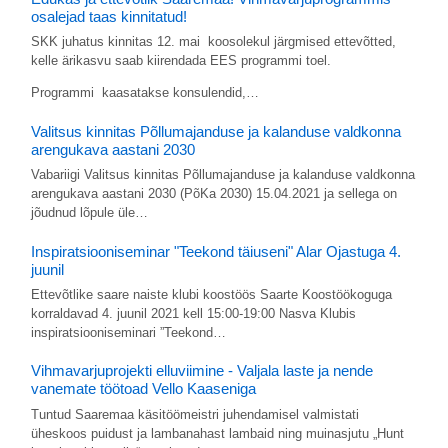
osalejad taas kinnitatud!
SKK juhatus kinnitas 12. mai koosolekul järgmised ettevõtted,
kelle ärikasvu saab kiirendada EES programmi toel.
Programmi kaasatakse konsulendid,…
Valitsus kinnitas Põllumajanduse ja kalanduse valdkonna
arengukava aastani 2030
Vabariigi Valitsus kinnitas Põllumajanduse ja kalanduse valdkonna
arengukava aastani 2030 (PõKa 2030) 15.04.2021 ja sellega on
jõudnud lõpule üle…
Inspiratsiooniseminar "Teekond täiuseni" Alar Ojastuga 4.
juunil
Ettevõtlike saare naiste klubi koostöös Saarte Koostöökoguga
korraldavad 4. juunil 2021 kell 15:00-19:00 Nasva Klubis
inspiratsiooniseminari ”Teekond…
Vihmavarjuprojekti elluviimine - Valjala laste ja nende
vanemate töötoad Vello Kaaseniga
Tuntud Saaremaa käsitöömeistri juhendamisel valmistati
üheskoos puidust ja lambanahast lambaid ning muinasjutu „Hunt