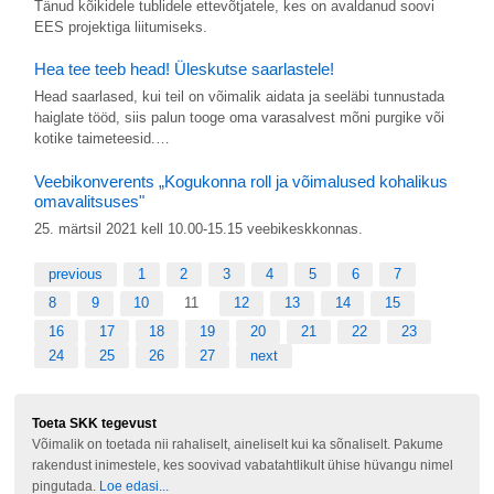
Tänud kõikidele tublidele ettevõtjatele, kes on avaldanud soovi
EES projektiga liitumiseks.
Hea tee teeb head! Üleskutse saarlastele!
Head saarlased, kui teil on võimalik aidata ja seeläbi tunnustada
haiglate tööd, siis palun tooge oma varasalvest mõni purgike või
kotike taimeteesid.…
Veebikonverents „Kogukonna roll ja võimalused kohalikus
omavalitsuses"
25. märtsil 2021 kell 10.00-15.15 veebikeskkonnas.
previous
1
2
3
4
5
6
7
8
9
10
11
12
13
14
15
16
17
18
19
20
21
22
23
24
25
26
27
next
Toeta SKK tegevust
Võimalik on toetada nii rahaliselt, aineliselt kui ka sõnaliselt. Pakume
rakendust inimestele, kes soovivad vabatahtlikult ühise hüvangu nimel
pingutada.
Loe edasi...