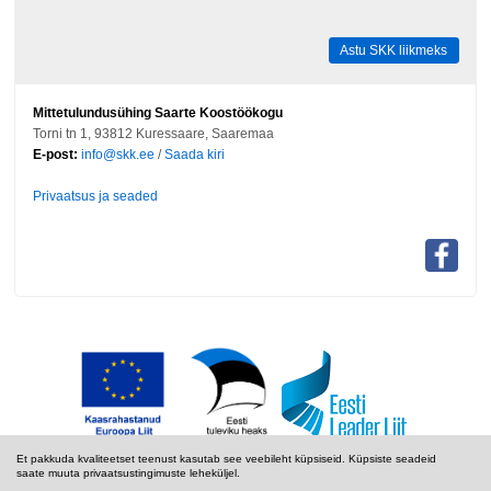
Astu SKK liikmeks
Mittetulundusühing Saarte Koostöökogu
Torni tn 1, 93812 Kuressaare, Saaremaa
E-post:
info@skk.ee
/
Saada kiri
Privaatsus ja seaded
Et pakkuda kvaliteetset teenust kasutab see veebileht küpsiseid. Küpsiste seadeid
saate muuta privaatsustingimuste leheküljel.