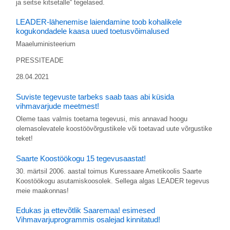
ja seitse kitsetalle“ tegelased.
LEADER-lähenemise laiendamine toob kohalikele
kogukondadele kaasa uued toetusvõimalused
Maaeluministeerium
PRESSITEADE
28.04.2021
Suviste tegevuste tarbeks saab taas abi küsida
vihmavarjude meetmest!
Oleme taas valmis toetama tegevusi, mis annavad hoogu
olemasolevatele koostöövõrgustikele või toetavad uute võrgustike
teket!
Saarte Koostöökogu 15 tegevusaastat!
30. märtsil 2006. aastal toimus Kuressaare Ametikoolis Saarte
Koostöökogu asutamiskoosolek. Sellega algas LEADER tegevus
meie maakonnas!
Edukas ja ettevõtlik Saaremaa! esimesed
Vihmavarjuprogrammis osalejad kinnitatud!