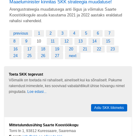
Maaeluminister kinnitas SKK strateegia muudatuse!
Arengustrateegia muudatusega anti õigus ja võimalus Saarte
Koostöökogule asuda kasutama 2021 ja 2022 aastaks eraldatud
rahalisi vahendeid.
previous
1
2
3
4
5
6
7
8
9
10
11
12
13
14
15
16
17
18
19
20
21
22
23
24
25
26
27
next
Toeta SKK tegevust
Võimalik on toetada nii rahaliselt, aineliselt kui ka sõnaliselt. Pakume
rakendust inimestele, kes soovivad vabatahtlikult ühise hüvangu nimel
pingutada.
Loe edasi...
Astu SKK liikmeks
Mittetulundusühing Saarte Koostöökogu
Torni tn 1, 93812 Kuressaare, Saaremaa