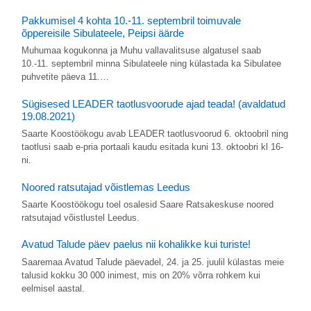
Pakkumisel 4 kohta 10.-11. septembril toimuvale
õppereisile Sibulateele, Peipsi äärde
Muhumaa kogukonna ja Muhu vallavalitsuse algatusel saab
10.-11. septembril minna Sibulateele ning külastada ka Sibulatee
puhvetite päeva 11.…
Sügisesed LEADER taotlusvoorude ajad teada! (avaldatud
19.08.2021)
Saarte Koostöökogu avab LEADER taotlusvoorud 6. oktoobril ning
taotlusi saab e-pria portaali kaudu esitada kuni 13. oktoobri kl 16-
ni.
Noored ratsutajad võistlemas Leedus
Saarte Koostöökogu toel osalesid Saare Ratsakeskuse noored
ratsutajad võistlustel Leedus.
Avatud Talude päev paelus nii kohalikke kui turiste!
Saaremaa Avatud Talude päevadel, 24. ja 25. juulil külastas meie
talusid kokku 30 000 inimest, mis on 20% võrra rohkem kui
eelmisel aastal.