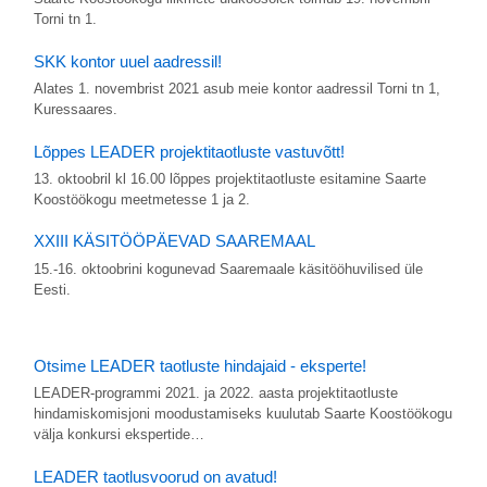
Torni tn 1.
SKK kontor uuel aadressil!
Alates 1. novembrist 2021 asub meie kontor aadressil Torni tn 1,
Kuressaares.
Lõppes LEADER projektitaotluste vastuvõtt!
13. oktoobril kl 16.00 lõppes projektitaotluste esitamine Saarte
Koostöökogu meetmetesse 1 ja 2.
XXIII KÄSITÖÖPÄEVAD SAAREMAAL
15.-16. oktoobrini kogunevad Saaremaale käsitööhuvilised üle
Eesti.
Otsime LEADER taotluste hindajaid - eksperte!
LEADER-programmi 2021. ja 2022. aasta projektitaotluste
hindamiskomisjoni moodustamiseks kuulutab Saarte Koostöökogu
välja konkursi ekspertide…
LEADER taotlusvoorud on avatud!