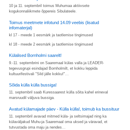
10 ja 11. septembril toimus Muhumaa aktiivsete
kogukonnaliikmete õppereis Sibulateele.
Toimus meetmete infotund 14.09 veebis (lisatud
infomaterjal)
kl 17 - meede 1 eesmärk ja taotlemise tingimused
kl 18 - meede 2 eesmärk ja taotlemise tingimused
Külalised Bornholmi saarelt!
9.-11. septembrini on Saaremaal külas valla ja LEADER-
tegevusgrupi esindajad Bornholmilt, et kokku leppida
kultuurifestivali "Sild jälle kokku!"…
Sõida külla külla bussiga!
11. septembril saab Kuressaarest külla sõita kahel erineval
marsruudil väljuva bussiga.
Avatud külamajade päev - Külla külla!, toimub ka bussituur
11. septembril avavad mitmed küla- ja seltsimajad ning ka
külaväljakud Muhu-ja Saaremaal oma uksed ja väravad, et
tutvustada oma maju ja nendes…