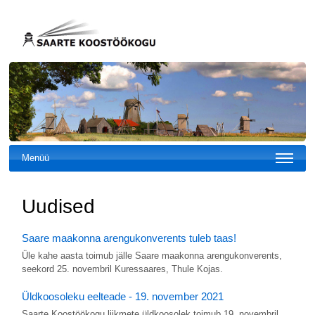
Menüü
Uudised
Saare maakonna arengukonverents tuleb taas!
Üle kahe aasta toimub jälle Saare maakonna arengukonverents,
seekord 25. novembril Kuressaares, Thule Kojas.
Üldkoosoleku eelteade - 19. november 2021
Saarte Koostöökogu liikmete üldkoosolek toimub 19. novembril