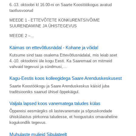
6.-13. oktoobri kl 16.00-ni on Saarte Koostöökogus avatud
taotlusvoorud
MEEDE 1 - ETTEVÕTETE KONKURENTSIVÕIME
SUURENDAMINE JA ÜHISTEGEVUS
MEEDE 2 –…
Käimas on ettevõtlusnädal - Kohane ja võida!
Kutsume sind taas osalema Ettevõtlusnädalal, mis leiab aset
4.-10. oktoobrini üle kogu Eesti. Ka Saaremaal on mitmeid
vahvaid tegevusi ja sündmusi,…
Kagu-Eestis koos kolleegidega Saare Arenduskeskusest
Saarte Koostöökogu ja Saare Arenduskeskus käisid juba
traditsiooniks saanud ühisel õppekäigul.
Valjala lapsed koos vanematega taludes külas
Õppereisi eesmärgiks oli lastevanemate ja sõpruskondade
ühiskülastus piirkonna taludesse, et hoogustuks omavaheline
kogukondlik tegevus.
Muhulaste muljeid Sibulateelt