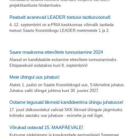
projektitaotluste hindamiseks.
Peatselt avanevad LEADER toetuse taotlusvoorud!
4.-12. septembrini on e-PRIA keskkonnas võimalik taotleda
toetust Saarte Koostöökogu LEADER meetmetele 1 ja 2.
Saare maakonna ettevõtete tunnustamine 2024
Alanud on kandidaatide esitamine ettevõtete tunnustamiseks.
Ettepanekuid oodatakse kuni 8. septembrini!
Meie ühingul uus juhatus!
Alates 1. juulist on Saarte Koostöökogul uus, 5-liikmeline juhatus.
Juhatus valiti ühingut juhtima kuni 30. juunini 2027.
Ootame tegusaid liikmeid kandideerima ühingu juhatusse!
17. juuni üldkoosolekul valivad SKK liikmed ühingule järgmiseks
kolmeks aastaks uue juhatuse - esimehe ja neli liiget.
Võrukad ootavad 15. MAAPÄEVALE!
Kutsume sädeinimesi ja kogukondade eestvedajaid Saaremaa