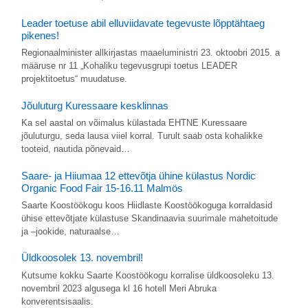
Leader toetuse abil elluviidavate tegevuste lõpptähtaeg
pikenes!
Regionaalminister allkirjastas maaeluministri 23. oktoobri 2015. a
määruse nr 11 „Kohaliku tegevusgrupi toetus LEADER
projektitoetus“ muudatuse.
Jõuluturg Kuressaare kesklinnas
Ka sel aastal on võimalus külastada EHTNE Kuressaare
jõuluturgu, seda lausa viiel korral. Turult saab osta kohalikke
tooteid, nautida põnevaid…
Saare- ja Hiiumaa 12 ettevõtja ühine külastus Nordic
Organic Food Fair 15-16.11 Malmös
Saarte Koostöökogu koos Hiidlaste Koostöökoguga korraldasid
ühise ettevõtjate külastuse Skandinaavia suurimale mahetoitude
ja –jookide, naturaalse…
Üldkoosolek 13. novembril!
Kutsume kokku Saarte Koostöökogu korralise üldkoosoleku 13.
novembril 2023 algusega kl 16 hotell Meri Abruka
konverentsisaalis.