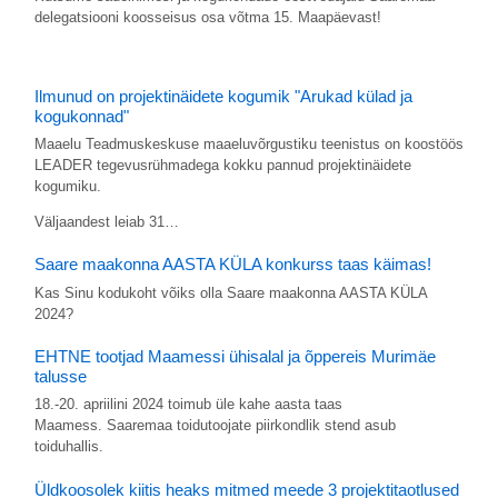
delegatsiooni koosseisus osa võtma 15. Maapäevast!
Ilmunud on projektinäidete kogumik "Arukad külad ja
kogukonnad"
Maaelu Teadmuskeskuse maaeluvõrgustiku teenistus on koostöös
LEADER tegevusrühmadega kokku pannud projektinäidete
kogumiku.
Väljaandest leiab 31…
Saare maakonna AASTA KÜLA konkurss taas käimas!
Kas Sinu kodukoht võiks olla Saare maakonna AASTA KÜLA
2024?
EHTNE tootjad Maamessi ühisalal ja õppereis Murimäe
talusse
18.-20. apriilini 2024 toimub üle kahe aasta taas
Maamess. Saaremaa toidutoojate piirkondlik stend asub
toiduhallis.
Üldkoosolek kiitis heaks mitmed meede 3 projektitaotlused