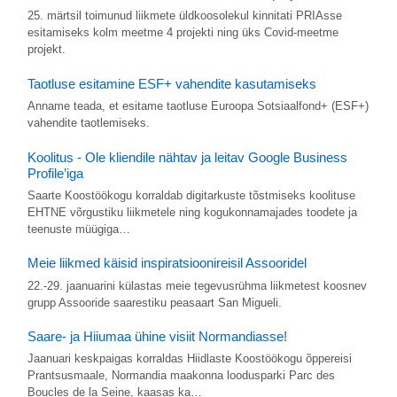
25. märtsil toimunud liikmete üldkoosolekul kinnitati PRIAsse
esitamiseks kolm meetme 4 projekti ning üks Covid-meetme
projekt.
Taotluse esitamine ESF+ vahendite kasutamiseks
Anname teada, et esitame taotluse Euroopa Sotsiaalfond+ (ESF+)
vahendite taotlemiseks.
Koolitus - Ole kliendile nähtav ja leitav Google Business
Profile’iga
Saarte Koostöökogu korraldab digitarkuste tõstmiseks koolituse
EHTNE võrgustiku liikmetele ning kogukonnamajades toodete ja
teenuste müügiga…
Meie liikmed käisid inspiratsioonireisil Assooridel
22.-29. jaanuarini külastas meie tegevusrühma liikmetest koosnev
grupp Assooride saarestiku peasaart San Migueli.
Saare- ja Hiiumaa ühine visiit Normandiasse!
Jaanuari keskpaigas korraldas Hiidlaste Koostöökogu õppereisi
Prantsusmaale, Normandia maakonna loodusparki Parc des
Boucles de la Seine, kaasas ka…