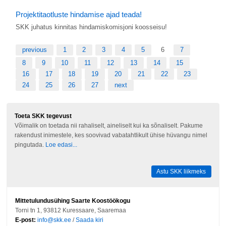
Projektitaotluste hindamise ajad teada!
SKK juhatus kinnitas hindamiskomisjoni koosseisu!
previous
1
2
3
4
5
6
7
8
9
10
11
12
13
14
15
16
17
18
19
20
21
22
23
24
25
26
27
next
Toeta SKK tegevust
Võimalik on toetada nii rahaliselt, aineliselt kui ka sõnaliselt. Pakume
rakendust inimestele, kes soovivad vabatahtlikult ühise hüvangu nimel
pingutada.
Loe edasi...
Astu SKK liikmeks
Mittetulundusühing Saarte Koostöökogu
Torni tn 1, 93812 Kuressaare, Saaremaa
E-post:
info@skk.ee
/
Saada kiri