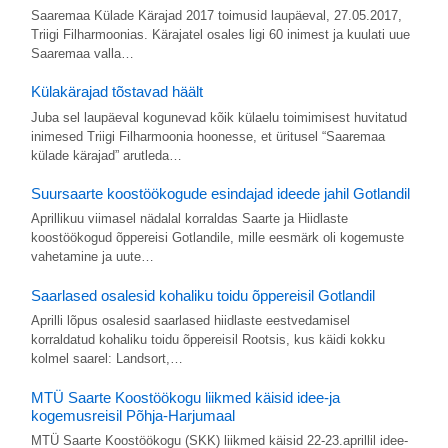
Saaremaa Külade Kärajad 2017 toimusid laupäeval, 27.05.2017,
Triigi Filharmoonias. Kärajatel osales ligi 60 inimest ja kuulati uue
Saaremaa valla…
Külakärajad tõstavad häält
Juba sel laupäeval kogunevad kõik külaelu toimimisest huvitatud
inimesed Triigi Filharmoonia hoonesse, et üritusel “Saaremaa
külade kärajad” arutleda…
Suursaarte koostöökogude esindajad ideede jahil Gotlandil
Aprillikuu viimasel nädalal korraldas Saarte ja Hiidlaste
koostöökogud õppereisi Gotlandile, mille eesmärk oli kogemuste
vahetamine ja uute…
Saarlased osalesid kohaliku toidu õppereisil Gotlandil
Aprilli lõpus osalesid saarlased hiidlaste eestvedamisel
korraldatud kohaliku toidu õppereisil Rootsis, kus käidi kokku
kolmel saarel: Landsort,…
MTÜ Saarte Koostöökogu liikmed käisid idee-ja
kogemusreisil Põhja-Harjumaal
MTÜ Saarte Koostöökogu (SKK) liikmed käisid 22-23.aprillil idee-