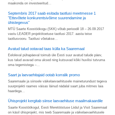
maakonda on investeeritud…
Septembris 2017 saab esitada taotlusi meetmesse 1
"Ettevõtete konkurentsivõime suurendamine ja
ühistegevus"
MTÜ Saarte Koostöökogu (SKK) võtab perioodil 18 – 26.09.2017
vastu LEADER projektitoetuse taotlusi 2017. aasta teise
taotlusvooru. Taotlusi võetakse…
Avatud talud ootavad taas külla ka Saaremaal
Eeloleval pühapäeval toimub üle Eesti suur avatud talude päev,
kus talud avavad oma uksed ning kutsuvad kõiki huvilisi tutvuma
oma tegemistega –…
Saart ja laevaehitajaid ootab korralik promo
Saaremaale ja siinsele väikelaevaehitusele maineturundust tegeva
suurprojekti raames väisas läinud nädalal saart juba mitmes laia
haardega…
Ühisprojekt kergitab siinse laevaehituse maailmakaardile
Saarte Koostöökogul, Eesti Meretööstuse Liidul ja Visit Saaremaal
on käsil ühisprojekt, mis teeb Saaremaale ja väikelaevaehitusele