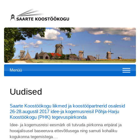
Menüü
Uudised
Saarte Koostöökogu liikmed ja koostööpartnerid osalesid
26-28.augustil 2017 idee-ja kogemusreisil Põhja-Harju
Koostöökogu (PHK) tegevuspiirkonda
Idee- ja kogemusreisi eesmärk oli tutvuda piirkonna eripäral ja
hooajalisusel baseeruva ettevõtlusega ning samuti kohaliku
kogukonna tegemistega.…