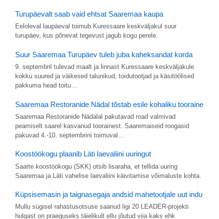
Turupäevalt saab vaid ehtsat Saaremaa kaupa
Eeloleval laupäeval toimub Kuressaare keskväljakul suur
turupäev, kus põnevat tegevust jagub kogu perele.
Suur Saaremaa Turupäev tuleb juba kaheksandat korda
9. septembril tulevad maalt ja linnast Kuressaare keskväljakule
kokku suured ja väikesed talunikud, toidutootjad ja käsitöölised
pakkuma head toitu…
Saaremaa Restoranide Nädal tõstab esile kohaliku tooraine
Saaremaa Restoranide Nädalal pakutavad road valmivad
peamiselt saarel kasvanud toorainest. Saaremaiseid roogasid
pakuvad 4.-10. septembrini toimuval…
Koostöökogu plaanib Läti laevaliini uuringut
Saarte koostöökogu (SKK) otsib lisaraha, et tellida uuring
Saaremaa ja Läti vahelise laevaliini käivitamise võimaluste kohta.
Küpsisemasin ja taignasegaja andsid mahetootjale uut indu
Mullu sügisel rahastusotsuse saanud ligi 20 LEA­DER-projekti
hulgast on praeguseks täielikult ellu jõutud viia kaks ehk