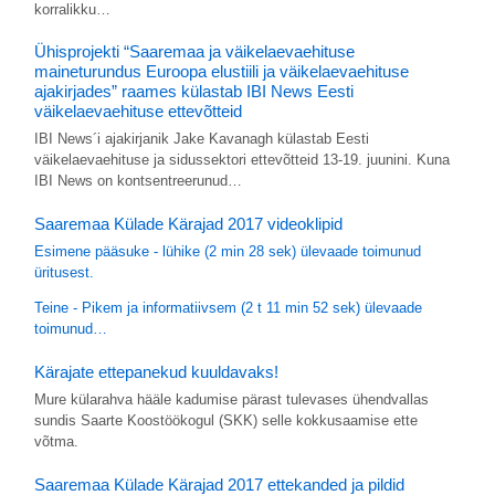
korralikku…
Ühisprojekti “Saaremaa ja väikelaevaehituse
maineturundus Euroopa elustiili ja väikelaevaehituse
ajakirjades” raames külastab IBI News Eesti
väikelaevaehituse ettevõtteid
IBI News´i ajakirjanik Jake Kavanagh külastab Eesti
väikelaevaehituse ja sidussektori ettevõtteid 13-19. juunini. Kuna
IBI News on kontsentreerunud…
Saaremaa Külade Kärajad 2017 videoklipid
Esimene pääsuke - lühike (2 min 28 sek) ülevaade toimunud
üritusest.
Teine - Pikem ja informatiivsem (2 t 11 min 52 sek) ülevaade
toimunud…
Kärajate ettepanekud kuuldavaks!
Mure külarahva hääle kadumise pärast tulevases ühendvallas
sundis Saarte Koostöökogul (SKK) selle kokkusaamise ette
võtma.
Saaremaa Külade Kärajad 2017 ettekanded ja pildid