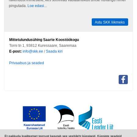
pingutada.
Loe edasi...
Astu SKK liikmeks
Mittetulundusühing Saarte Koostöökogu
Torni tn 1, 93812 Kuressaare, Saaremaa
E-post:
info@skk.ee
/
Saada kiri
Privaatsus ja seaded
Et pakkuda kvaliteetset teenust kasutab see veebileht küpsiseid. Küpsiste seadeid