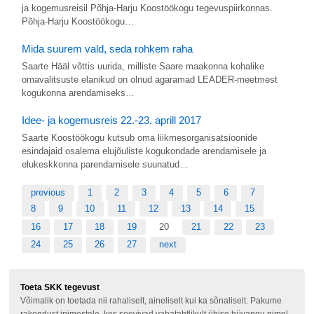
ja kogemusreisil Põhja-Harju Koostöökogu tegevuspiirkonnas.
Põhja-Harju Koostöökogu…
Mida suurem vald, seda rohkem raha
Saarte Hääl võttis uurida, milliste Saare maakonna kohalike
omavalitsuste elanikud on olnud agaramad LEADER-meetmest
kogukonna arendamiseks…
Idee- ja kogemusreis 22.-23. aprill 2017
Saarte Koostöökogu kutsub oma liikmesorganisatsioonide
esindajaid osalema elujõuliste kogukondade arendamisele ja
elukeskkonna parendamisele suunatud…
previous
1
2
3
4
5
6
7
8
9
10
11
12
13
14
15
16
17
18
19
20
21
22
23
24
25
26
27
next
Toeta SKK tegevust
Võimalik on toetada nii rahaliselt, aineliselt kui ka sõnaliselt. Pakume
rakendust inimestele, kes soovivad vabatahtlikult ühise hüvangu nimel