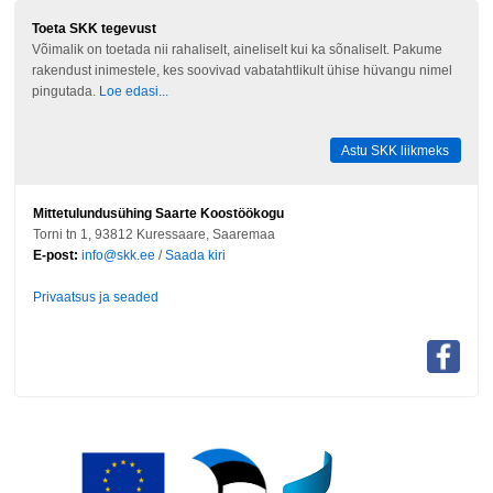
Toeta SKK tegevust
Võimalik on toetada nii rahaliselt, aineliselt kui ka sõnaliselt. Pakume
rakendust inimestele, kes soovivad vabatahtlikult ühise hüvangu nimel
pingutada.
Loe edasi...
Astu SKK liikmeks
Mittetulundusühing Saarte Koostöökogu
Torni tn 1, 93812 Kuressaare, Saaremaa
E-post:
info@skk.ee
/
Saada kiri
Privaatsus ja seaded