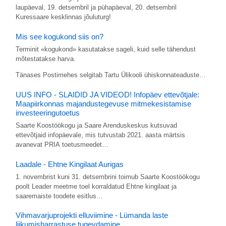
laupäeval, 19. detsembril ja pühapäeval, 20. detsembril
Kuressaare kesklinnas jõuluturg!
Mis see kogukond siis on?
Terminit «kogukond» kasutatakse sageli, kuid selle tähendust
mõtestatakse harva.
Tänases Postimehes selgitab Tartu Ülikooli ühiskonnateaduste…
UUS INFO - SLAIDID JA VIDEOD! Infopäev ettevõtjale:
Maapiirkonnas majandustegevuse mitmekesistamise
investeeringutoetus
Saarte Koostöökogu ja Saare Arenduskeskus kutsuvad
ettevõtjaid infopäevale, mis tutvustab 2021. aasta märtsis
avanevat PRIA toetusmeedet…
Laadale - Ehtne Kingilaat Aurigas
1. novembrist kuni 31. detsembrini toimub Saarte Koostöökogu
poolt Leader meetme toel korraldatud Ehtne kingilaat ja
saaremaiste toodete esitlus…
Vihmavarjuprojekti elluviimine - Lümanda laste
liikumisharrastuse tugevdamine