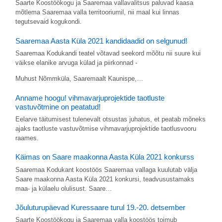
Saarte Koostöökogu ja Saaremaa vallavalitsus paluvad kaasa
mõtlema Saaremaa valla territooriumil, nii maal kui linnas
tegutsevaid kogukondi.
Saaremaa Aasta Küla 2021 kandidaadid on selgunud!
Saaremaa Kodukandi teatel võtavad seekord mõõtu nii suure kui
väikse elanike arvuga külad ja piirkonnad -
Muhust Nõmmküla, Saaremaalt Kaunispe,…
Anname hoogu! vihmavarjuprojektide taotluste
vastuvõtmine on peatatud!
Eelarve täitumisest tulenevalt otsustas juhatus, et peatab mõneks
ajaks taotluste vastuvõtmise vihmavarjuprojektide taotlusvooru
raames.
Käimas on Saare maakonna Aasta Küla 2021 konkurss
Saaremaa Kodukant koostöös Saaremaa vallaga kuulutab välja
Saare maakonna Aasta Küla 2021 konkursi, teadvusustamaks
maa- ja külaelu olulisust. Saare…
Jõuluturupäevad Kuressaare turul 19.-20. detsember
Saarte Koostöökogu ja Saaremaa valla koostöös toimub