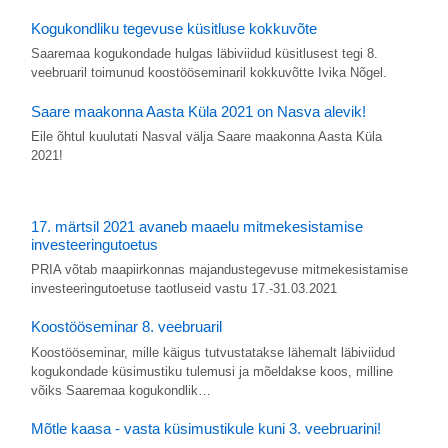
Kogukondliku tegevuse küsitluse kokkuvõte
Saaremaa kogukondade hulgas läbiviidud küsitlusest tegi 8.
veebruaril toimunud koostööseminaril kokkuvõtte Ivika Nõgel.
Saare maakonna Aasta Küla 2021 on Nasva alevik!
Eile õhtul kuulutati Nasval välja Saare maakonna Aasta Küla
2021!
17. märtsil 2021 avaneb maaelu mitmekesistamise
investeeringutoetus
PRIA võtab maapiirkonnas majandustegevuse mitmekesistamise
investeeringutoetuse taotluseid vastu 17.-31.03.2021
Koostööseminar 8. veebruaril
Koostööseminar, mille käigus tutvustatakse lähemalt läbiviidud
kogukondade küsimustiku tulemusi ja mõeldakse koos, milline
võiks Saaremaa kogukondlik…
Mõtle kaasa - vasta küsimustikule kuni 3. veebruarini!