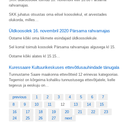
rahvamajas.
SKK juhatus otsustas oma eilsel koosolekul, et arvestades
olukorda, milles…
Üldkoosolek 16. novembril 2020 Pärsama rahvamajas
Ootame kõiki oma liikmete esindajaid üldkoosolekule.
Sel korral toimub koosolek Pärsama rahvamajas algusega kl 15.
Ootame kõiki alates kl 15.15…
Kuressaare Kultuurikeskuses ettevõtlusauhindade tänugala
Tunnustame Saare maakonna ettevõtteid 12 erinevas kategoorias.
Tegemist on kõrgeima kohaliku tunnustusega ettevõtjatele, kelle
tegevus ja eeskuju on…
previous
1
2
3
4
5
6
7
8
9
10
11
12
13
14
15
16
17
18
19
20
21
22
23
24
25
26
27
next