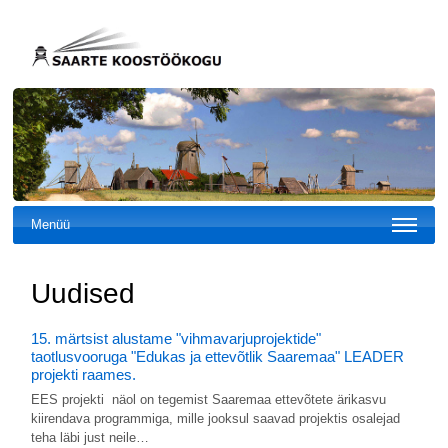
Menüü
Uudised
15. märtsist alustame "vihmavarjuprojektide"
taotlusvooruga "Edukas ja ettevõtlik Saaremaa" LEADER
projekti raames.
EES projekti näol on tegemist Saaremaa ettevõtete ärikasvu
kiirendava programmiga, mille jooksul saavad projektis osalejad
teha läbi just neile…