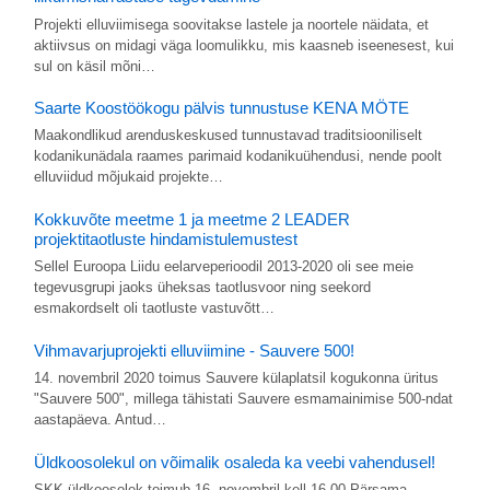
Projekti elluviimisega soovitakse lastele ja noortele näidata, et
aktiivsus on midagi väga loomulikku, mis kaasneb iseenesest, kui
sul on käsil mõni…
Saarte Koostöökogu pälvis tunnustuse KENA MÖTE
Maakondlikud arenduskeskused tunnustavad traditsiooniliselt
kodanikunädala raames parimaid kodanikuühendusi, nende poolt
elluviidud mõjukaid projekte…
Kokkuvõte meetme 1 ja meetme 2 LEADER
projektitaotluste hindamistulemustest
Sellel Euroopa Liidu eelarveperioodil 2013-2020 oli see meie
tegevusgrupi jaoks üheksas taotlusvoor ning seekord
esmakordselt oli taotluste vastuvõtt…
Vihmavarjuprojekti elluviimine - Sauvere 500!
14. novembril 2020 toimus Sauvere külaplatsil kogukonna üritus
"Sauvere 500", millega tähistati Sauvere esmamainimise 500-ndat
aastapäeva. Antud…
Üldkoosolekul on võimalik osaleda ka veebi vahendusel!
SKK üldkoosolek toimub 16. novembril kell 16.00 Pärsama