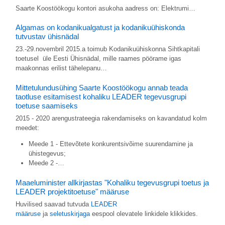
Saarte Koostöökogu kontori asukoha aadress on: Elektrumi…
Algamas on kodanikualgatust ja kodanikuühiskonda
tutvustav ühisnädal
23.-29.novembril 2015.a toimub Kodanikuühiskonna Sihtkapitali
toetusel üle Eesti Ühisnädal, mille raames pöörame igas
maakonnas erilist tähelepanu…
Mittetulundusühing Saarte Koostöökogu annab teada
taotluse esitamisest kohaliku LEADER tegevusgrupi
toetuse saamiseks
2015 - 2020 arengustrateegia rakendamiseks on kavandatud kolm
meedet:
Meede 1 - Ettevõtete konkurentsivõime suurendamine ja
ühistegevus;
Meede 2 -…
Maaeluminister allkirjastas "Kohaliku tegevusgrupi toetus ja
LEADER projektitoetuse" määruse
Huvilised saavad tutvuda
LEADER
määruse
ja
seletuskirjaga
eespool olevatele linkidele klikkides.