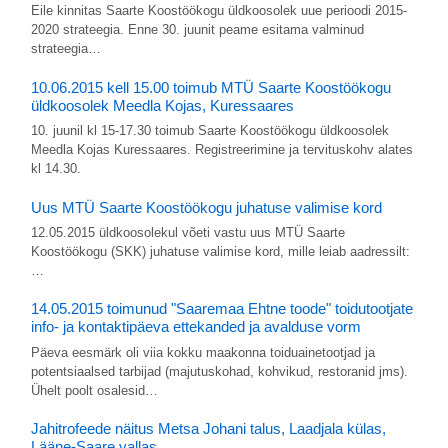
Eile kinnitas Saarte Koostöökogu üldkoosolek uue perioodi 2015-
2020 strateegia. Enne 30. juunit peame esitama valminud
strateegia…
10.06.2015 kell 15.00 toimub MTÜ Saarte Koostöökogu
üldkoosolek Meedla Kojas, Kuressaares
10. juunil kl 15-17.30 toimub Saarte Koostöökogu üldkoosolek
Meedla Kojas Kuressaares. Registreerimine ja tervituskohv alates
kl 14.30.
Uus MTÜ Saarte Koostöökogu juhatuse valimise kord
12.05.2015 üldkoosolekul võeti vastu uus MTÜ Saarte
Koostöökogu (SKK) juhatuse valimise kord, mille leiab aadressilt:
…
14.05.2015 toimunud "Saaremaa Ehtne toode" toidutootjate
info- ja kontaktipäeva ettekanded ja avalduse vorm
Päeva eesmärk oli viia kokku maakonna toiduainetootjad ja
potentsiaalsed tarbijad (majutuskohad, kohvikud, restoranid jms).
Ühelt poolt osalesid…
Jahitrofeede näitus Metsa Johani talus, Laadjala külas,
Lääne-Saare vallas