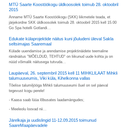
MTÜ Saarte Koostöökogu üldkoosolek toimub 28. oktoobril
2015
Anname MTÜ Saarte Koostöökogu (SKK) liikmetele teada, et
järjekordne SKK üldkoosolek toimub 28. oktoobril 2015 kell 15.00
Go Spa hotelli Gotlandi…
Edukate külaprojektide näitus kuni jõuludeni üleval Sakla
seltsimajas Saaremaal
Külade uuendamise ja arendamise projektinäidete teemaline
rändnäitus "MÕELDUD, TEHTUD" on liikunud uude kohta ja on
nüüd võimalik näitusega tutvuda…
Laupäeval, 26. septembril 2015 kell 11 MIHKLILAAT Mihkli
talumuuseumis, Viki küla, Kihelkonna vallas
Tõelise talumiljööga Mihkli talumuuseumi õuel on sel päeval
tegevust kogu perele!
- Kaasa saab lüüa lõbusates laadamängudes;
- Meeleolu loovad nii…
Järelkaja ja uudislingid 11-12.09.2015 toimunud
SaareMaapäevadele