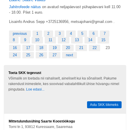
Jahitrofeede näitus
on avatud neljapäevast pühapäevani kell 11.00
- 18.00. Pilet 1 euro.
Lisainfo Andrus Sepp +3725136956, metsajohani@gmail.com .
previous
1
2
3
4
5
6
7
8
9
10
11
12
13
14
15
16
17
18
19
20
21
22
23
24
25
26
27
next
Toeta SKK tegevust
Võimalik on toetada nii rahaliselt, aineliselt kui ka sõnaliselt. Pakume
rakendust inimestele, kes soovivad vabatahtlikult ühise hüvangu nimel
pingutada.
Loe edasi...
Astu SKK liikmeks
Mittetulundusühing Saarte Koostöökogu
Torni tn 1, 93812 Kuressaare, Saaremaa