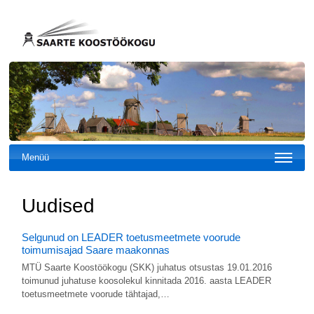
Menüü
Uudised
Selgunud on LEADER toetusmeetmete voorude
toimumisajad Saare maakonnas
MTÜ Saarte Koostöökogu (SKK) juhatus otsustas 19.01.2016
toimunud juhatuse koosolekul kinnitada 2016. aasta LEADER
toetusmeetmete voorude tähtajad,…