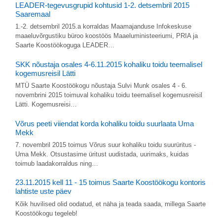
LEADER-tegevusgrupid kohtusid 1-2. detsembril 2015
Saaremaal
1.-2. detsembril 2015.a korraldas Maamajanduse Infokeskuse
maaeluvõrgustiku büroo koostöös Maaeluministeeriumi, PRIA ja
Saarte Koostöökoguga LEADER…
SKK nõustaja osales 4-6.11.2015 kohaliku toidu teemalisel
kogemusreisil Lätti
MTÜ Saarte Koostöökogu nõustaja Sulvi Munk osales 4 - 6.
novembrini 2015 toimuval kohaliku toidu teemalisel kogemusreisil
Lätti. Kogemusreisi…
Võrus peeti viiendat korda kohaliku toidu suurlaata Uma
Mekk
7. novembril 2015 toimus Võrus suur kohaliku toidu suurüritus -
Uma Mekk. Otsustasime üritust uudistada, uurimaks, kuidas
toimub laadakorraldus ning…
23.11.2015 kell 11 - 15 toimus Saarte Koostöökogu kontoris
lahtiste uste päev
Kõik huvilised olid oodatud, et näha ja teada saada, millega Saarte
Koostöökogu tegeleb!