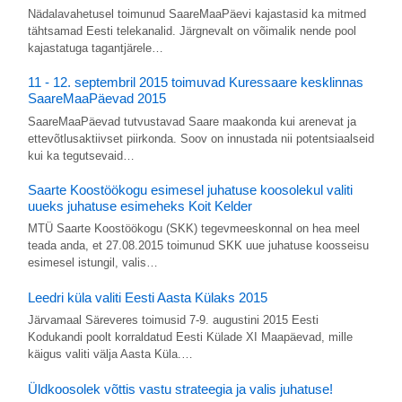
Nädalavahetusel toimunud SaareMaaPäevi kajastasid ka mitmed
tähtsamad Eesti telekanalid. Järgnevalt on võimalik nende pool
kajastatuga tagantjärele…
11 - 12. septembril 2015 toimuvad Kuressaare kesklinnas
SaareMaaPäevad 2015
SaareMaaPäevad tutvustavad Saare maakonda kui arenevat ja
ettevõtlusaktiivset piirkonda. Soov on innustada nii potentsiaalseid
kui ka tegutsevaid…
Saarte Koostöökogu esimesel juhatuse koosolekul valiti
uueks juhatuse esimeheks Koit Kelder
MTÜ Saarte Koostöökogu (SKK) tegevmeeskonnal on hea meel
teada anda, et 27.08.2015 toimunud SKK uue juhatuse koosseisu
esimesel istungil, valis…
Leedri küla valiti Eesti Aasta Külaks 2015
Järvamaal Säreveres toimusid 7-9. augustini 2015 Eesti
Kodukandi poolt korraldatud Eesti Külade XI Maapäevad, mille
käigus valiti välja Aasta Küla.…
Üldkoosolek võttis vastu strateegia ja valis juhatuse!