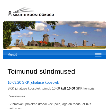
Menüü
Toimunud sündmused
10.09.20 SKK juhatuse koosolek
SKK juhatuse koosolek toimub 10.09
kell 10:00
SKK kontoris.
Päevakorras:
- Vihmavarjuprojektid (kohal veel pole, aga on teada, et üks
taotlus on…