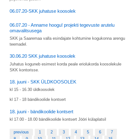
06.07.20-SKK juhatuse koosolek
06.07.20 - Anname hoogu! projekti tegevuste arutelu
omavalitsusega
SKK ja Saaremaa valla esindajate kohtumine kogukonna arengu
teemadel.
30.06.20 SKK juhatuse koosolek
Juhatus koguneb esimest korda peale eriolukorda koosolekule
SKK kontorisse.
18. juuni - SKK ÜLDKOOSOLEK
kl 15 - 16.30 üldkoosolek
kl 17 - 18 bändikoolide kontsert
18. juuni - bändikoolide kontsert
kl 17.00 - 18.00 bändikoolide kontsert Jööri külaplatsil
previous
1
2
3
4
5
6
7
8
9
10
11
12
13
14
15