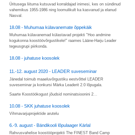
Üritusega liituma kutsuvad korraldajad inimesi, kes on sündinud
vahemikus 1955-1986 ning loomulikult ka kasvanud ja elanud
Nasval.
18.08 - Muhumaa külavanemate õppekäik
Muhumaa külavanemad külastavad projekti "Hoo andmine
kogukonna koostöövõrgustikele!" raames Lääne-Harju Leader
tegeusgrupi piirkonda.
18.08 - juhatuse koosolek
11.-12. august 2020 - LEADER suveseminar
Jänedal toimub maaeluvõrgustiku eestvõttel LEADER
suveseminar ja konkursi Märka Leaderit 2.0 lõpugala.
Saarte Koostöökogust jõudsid nominatsioonini 2…
10.08 - SKK juhatuse koosolek
Vihmavarjuprojektide arutelu
6.-9. august - Bändikooli lõpulaager Kärlal
Rahvusvahelise koostööprojekti The FINEST Band Camp