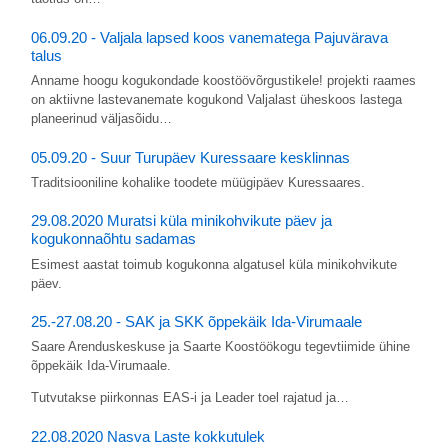
06.09.20 - Valjala lapsed koos vanematega Pajuvärava
talus
Anname hoogu kogukondade koostöövõrgustikele! projekti raames
on aktiivne lastevanemate kogukond Valjalast üheskoos lastega
planeerinud väljasõidu…
05.09.20 - Suur Turupäev Kuressaare kesklinnas
Traditsiooniline kohalike toodete müügipäev Kuressaares.
29.08.2020 Muratsi küla minikohvikute päev ja
kogukonnaõhtu sadamas
Esimest aastat toimub kogukonna algatusel küla minikohvikute
päev.
25.-27.08.20 - SAK ja SKK õppekäik Ida-Virumaale
Saare Arenduskeskuse ja Saarte Koostöökogu tegevtiimide ühine
õppekäik Ida-Virumaale.
Tutvutakse piirkonnas EAS-i ja Leader toel rajatud ja…
22.08.2020 Nasva Laste kokkutulek