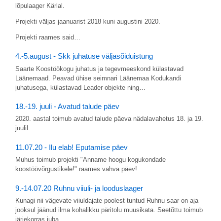
lõpulaager Kärlal.
Projekti väljas jaanuarist 2018 kuni augustini 2020.
Projekti raames said…
4.-5.august - Skk juhatuse väljasõiduistung
Saarte Koostöökogu juhatus ja tegevmeeskond külastavad
Läänemaad. Peavad ühise seimnari Läänemaa Kodukandi
juhatusega, külastavad Leader objekte ning…
18.-19. juuli - Avatud talude päev
2020. aastal toimub avatud talude päeva nädalavahetus 18. ja 19.
juulil.
11.07.20 - Ilu elab! Eputamise päev
Muhus toimub projekti "Anname hoogu kogukondade
koostöövõrgustikele!" raames vahva päev!
9.-14.07.20 Ruhnu viiuli- ja looduslaager
Kunagi nii vägevate viiuldajate poolest tuntud Ruhnu saar on aja
jooksul jäänud ilma kohalikku päritolu muusikata. Seetõttu toimub
järjekorras juba…