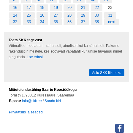
16
17
18
19
20
21
22
23
24
25
26
27
28
29
30
31
32
33
34
35
36
37
38
next
Toeta SKK tegevust
Võimalik on toetada nii rahaliselt, aineliselt kui ka sõnaliselt. Pakume
rakendust inimestele, kes soovivad vabatahtlikult ühise hüvangu nimel
pingutada.
Loe edasi...
Astu SKK liikmeks
Mittetulundusühing Saarte Koostöökogu
Torni tn 1, 93812 Kuressaare, Saaremaa
E-post:
info@skk.ee
/
Saada kiri
Privaatsus ja seaded