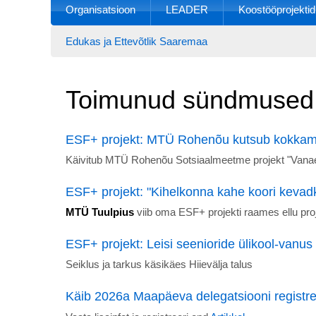
Organisatsioon
LEADER
Koostööprojektid
Edukas ja Ettevõtlik Saaremaa
Toimunud sündmused
ESF+ projekt: MTÜ Rohenõu kutsub kokkama
Käivitub MTÜ Rohenõu Sotsiaalmeetme projekt "Vanae
ESF+ projekt: "Kihelkonna kahe koori kevadk
MTÜ Tuulpius
viib oma ESF+ projekti raames ellu pro
ESF+ projekt: Leisi seenioride ülikool-vanus 
Seiklus ja tarkus käsikäes Hiievälja talus
Käib 2026a Maapäeva delegatsiooni registr