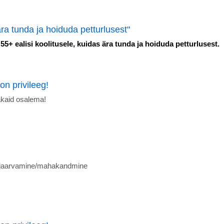
ra tunda ja hoiduda petturlusest"
+ ealisi koolitusele, kuidas ära tunda ja hoiduda petturlusest.
on privileeg!
akaid osalema!
äljaarvamine/mahakandmine