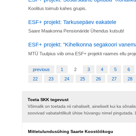
Koolitus toimub kahes grupis.
ESF+ projekt: Tarkusepäev eakatele
Saare Maakonna Pensionäride Ühendus kutsub!
ESF+ projekt: "Kihelkonna segakoori vanemaea
MTÜ Tuulpius viib oma ESF+ projekti raames ellu proj
previous
1
2
3
4
5
6
22
23
24
25
26
27
28
Toeta SKK tegevust
Võimalik on toetada nii rahaliselt, aineliselt kui ka sõna
soovivad vabatahtlikult ühise hüvangu nimel pingutada.
Mittetulundusühing Saarte Koostöökogu