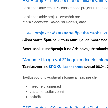
ESF+ projekt: Leisi seenioride ülikool-vanus 
Leisi seeniorite ESF+ Sotsiaalmeede projekt kutsub e
Leisi seenioride projekti eesmärk on:
“Leisi Seenioride Ülikool on algatus, mille…
ESF+ projekt: Sõsarsaarte õpituba "Kohaliku
Sõsarsaarte õpituba kutsub Muhu ja Ida-Saaremaa 5
Ametikooli kutseõpetaja Irina Arhipova juhendam
"Anname Hoogu vol.3" kogukondadele infop
Taotlusvoor on
SPOKU keskkonnas
avatud 06.04.-
Taotlusvooru tutvustaval infopäeval räägime üle
meetme tingimused
vaatame taotlusvormi
abikõlbl…
ESF+ projekt: Sõsarsaarte õpituba "Kohaliku