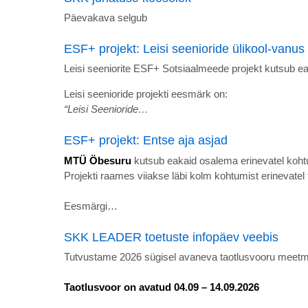
Päevakava selgub
ESF+ projekt: Leisi seenioride ülikool-vanus 
Leisi seeniorite ESF+ Sotsiaalmeede projekt kutsub ea
Leisi seenioride projekti eesmärk on:
“Leisi Seenioride…
ESF+ projekt: Entse aja asjad
MTÜ Öbesuru
kutsub eakaid osalema erinevatel koht
Projekti raames viiakse läbi kolm kohtumist erinevatel
Eesmärgi…
SKK LEADER toetuste infopäev veebis
Tutvustame 2026 sügisel avaneva taotlusvooru meetmei
Taotlusvoor on avatud 04.09 – 14.09.2026