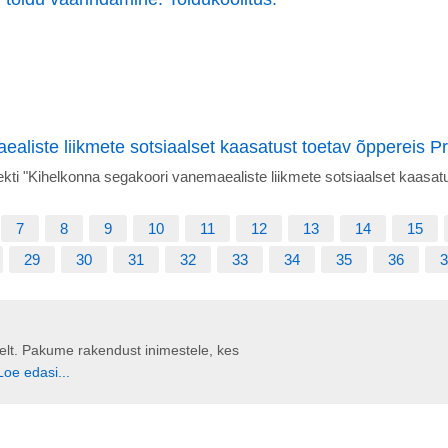
liste liikmete sotsiaalset kaasatust toetav õppereis Pra
ekti "Kihelkonna segakoori vanemaealiste liikmete sotsiaalset kaasa
7
8
9
10
11
12
13
14
15
29
30
31
32
33
34
35
36
3
liselt. Pakume rakendust inimestele, kes
Loe edasi...