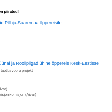
n piiratud!
aid Põhja-Saaremaa õppereisile
üünal ja Roolipiigad ühine õppereis Kesk-Eestisse
taotlusvooru projekt
ivar)
visjonikomisjon (Aivar)