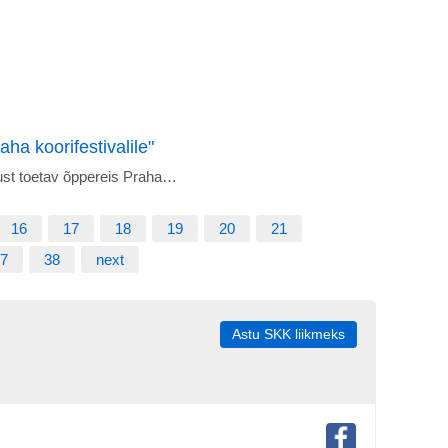
ha koorifestivalile"
tust toetav õppereis Praha…
16
17
18
19
20
21
7
38
next
Astu SKK liikmeks