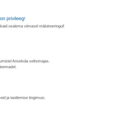
on privileeg!
kaid osalema viimasel mälutreeringul!
umistel Anseküla seltsimajas.
 teemadel.
d ja taotlemise tingimusi.