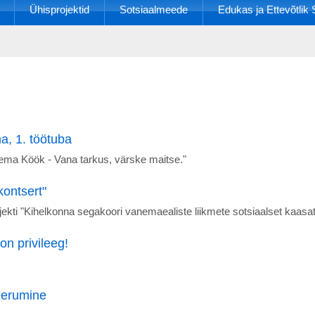
Ühisprojektid
Sotsiaalmeede
Edukas ja Ettevõtli
, 1. töötuba
ma Köök - Vana tarkus, värske maitse."
ontsert"
jekti "Kihelkonna segakoori vanemaealiste liikmete sotsiaalset kaas
on privileeg!
eerumine