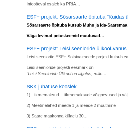
Infopäeval osaleb ka PRIA…
ESF+ projekt: Sõsarsaarte õpituba "Kuidas ä
Sõsarsaarte õpituba kutsub Muhu ja Ida-Saaremaa 55
Väga levinud petuskeemid muutuvad…
ESF+ projekt: Leisi seenioride ülikool-vanus 
Leisi seeniorite ESF+ Sotsiaalmeede projekt kutsub e
Leisi seenioride projekti eesmärk on:
“Leisi Seenioride Ülikool on algatus, mille…
SKK juhatuse kooslek
1) Liikmemaksud – liikmemaksude võlgnevused ja v
2) Meetmelehed meede 1 ja meede 2 muutmine
3) Saare maakonna külaelu 30…