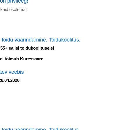
on privileeg!
akaid osalema!
 toidu väärindamine. Toidukoolitus.
5+ ealisi toidukoolitusele!
isel toimub Kuressaare…
äev veebis
26.04.2026
 toidu väärindamine. Toidukoolitus.