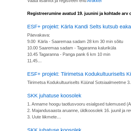
Vaata lisainfot ja registreeri end
Artikkel
Registreerumine avatud 19. juunini ja kohtade arv o
ESF+ projekt: Kärla Kandi Selts kutsub eak
Päevakava:
9.00 Kärla - Saaremaa sadam 28 km 30 min sõitu
10.00 Saaremaa sadam - Tagaranna kaluriküla
10.45 Tagaranna - Panga pank 6 km 10 min
11.45…
ESF+ projekt: Tiirimetsa Kodukultuuriselts K
Tiirimetsa Kodukultuuriselts Küünal Sotsiaalmeetme 3. 
SKK juhatuse koosolek
1. Anname hoogu taotlusvooru esialgsed tulemused (A
2. Majandusaasta aruanne, üldkoosolek 16. juunil ja re
3. Uute liikmete…
SKK juhatuse koosolek