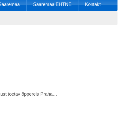
k Saaremaa
Saaremaa EHTNE
Kontakt
atust toetav õppereis Praha…