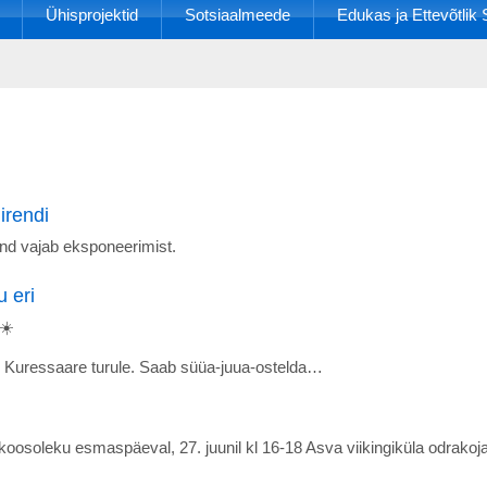
Ühisprojektid
Sotsiaalmeede
Edukas ja Ettevõtli
irendi
and vajab eksponeerimist.
 eri
☀️
as Kuressaare turule. Saab süüa-juua-ostelda…
oosoleku esmaspäeval, 27. juunil kl 16-18 Asva viikingiküla odrakoj