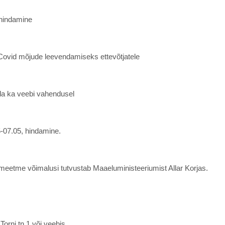
 hindamine
Covid mõjude leevendamiseks ettevõtjatele
da ka veebi vahendusel
5-07.05, hindamine.
etme võimalusi tutvustab Maaeluministeeriumist Allar Korjas.
orni tn 1 või veebis