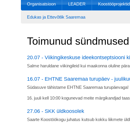
Organisatsioon
LEADER
Koostööprojektid
Edukas ja Ettevõtlik Saaremaa
Toimunud sündmused
20.07 - Viikingikeskuse ideekontseptsiooni ki
Salme haruldane viikingileid kui maakonna oluline pär
16.07 - EHTNE Saaremaa turupäev - juulikuu
Südasuve tähistame EHTNE Saaremaa turupäevaga! 
16. juuli kell 10:00 kogunevad meite märgikandjad ta
27.06 - SKK üldkoosolek
Saarte Koostöökogu juhatus kutsub kokku liikmete üldk