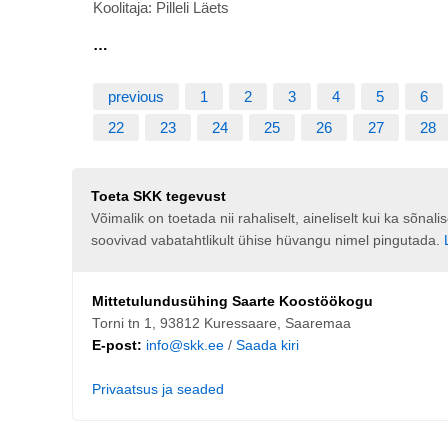
Koolitaja: Pilleli Läets
…
previous
1
2
3
4
5
6
22
23
24
25
26
27
28
Toeta SKK tegevust
Võimalik on toetada nii rahaliselt, aineliselt kui ka sõna
soovivad vabatahtlikult ühise hüvangu nimel pingutada.
Mittetulundusühing Saarte Koostöökogu
Torni tn 1, 93812 Kuressaare, Saaremaa
E-post:
info@skk.ee
/
Saada kiri
Privaatsus ja seaded