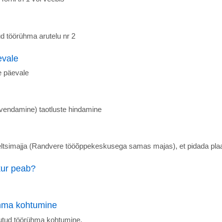
töörühma arutelu nr 2
evale
e päevale
vendamine) taotluste hindamine
 seltsimajja (Randvere tööõppekeskusega samas majas), et pidada pl
kur peab?
ühma kohtumine
tud töörühma kohtumine.