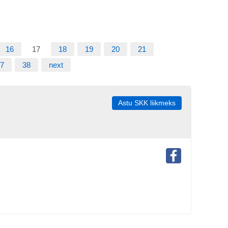
16
17
18
19
20
21
7
38
next
Astu SKK liikmeks