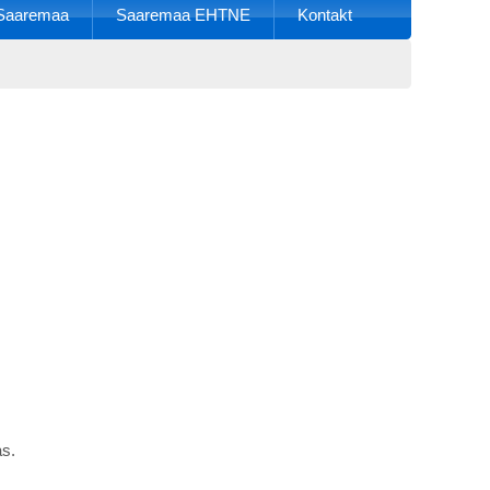
k Saaremaa
Saaremaa EHTNE
Kontakt
as.