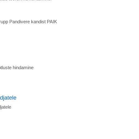
rupp Pandivere kandist PAIK
otluste hindamine
djatele
jatele