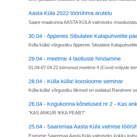
Aasta Küla 2022 töörühma arutelu
Saare maakonna AASTA KÜLA valmiseks moodustatud 
30.04 - õppereis Sibulatee Kalapuhvetite pä
Külla külla! võrgustiku õppereis Sibulatee Kalapuhvetit
29.04 - meetme 4 taotluste hindamine
01.04-07.04.22 toimunud meetme 4 (Covid mõjude lee
28.04 - Külla külla! koosloome seminar
Külla-külla! võrgustiku liikmed on oodatud Randvere
26.04 - Kogukonna kõnelused nr 2 - Kas an
"KAS ANKUR IKKA PEAB?"
25.04 - Saaremaa Aasta Küla valmise töör
Esimene Saaremaa Aasta Küla valmiseks kokku kutsu