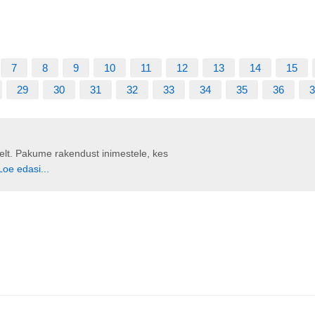
7
8
9
10
11
12
13
14
15
29
30
31
32
33
34
35
36
3
liselt. Pakume rakendust inimestele, kes
Loe edasi...