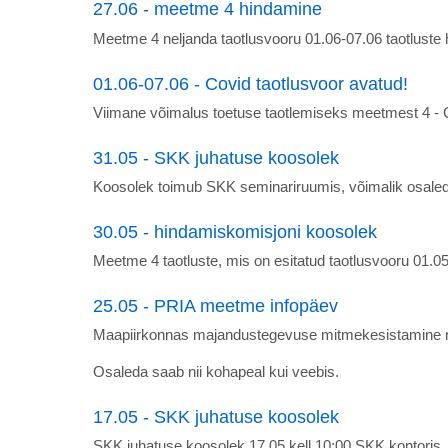
27.06 - meetme 4 hindamine
Meetme 4 neljanda taotlusvooru 01.06-07.06 taotluste
01.06-07.06 - Covid taotlusvoor avatud!
Viimane võimalus toetuse taotlemiseks meetmest 4 - 
31.05 - SKK juhatuse koosolek
Koosolek toimub SKK seminariruumis, võimalik osale
30.05 - hindamiskomisjoni koosolek
Meetme 4 taotluste, mis on esitatud taotlusvooru 01.0
25.05 - PRIA meetme infopäev
Maapiirkonnas majandustegevuse mitmekesistamine me
Osaleda saab nii kohapeal kui veebis.
17.05 - SKK juhatuse koosolek
SKK juhatuse koosolek 17.05 kell 10:00 SKK kontoris, T