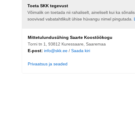
Toeta SKK tegevust
Võimalik on toetada nii rahaliselt, aineliselt kui ka sõna
soovivad vabatahtlikult ühise hüvangu nimel pingutada.
Mittetulundusühing Saarte Koostöökogu
Torni tn 1, 93812 Kuressaare, Saaremaa
E-post:
info@skk.ee
/
Saada kiri
Privaatsus ja seaded