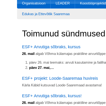
Organisatsioon
LEADER
Koostööprojektid
Edukas ja Ettevõtlik Saaremaa
Toimunud sündmused
ESF+ Arvutiga sõbraks, kursus
26. mail
algab Võhma külamajas praktiline arvurtiõppe
päev 26. mai teemaks: arvuti kasutamine ja failih
päev 27. mai,…
ESF+ projekt: Loode-Saaremaa huvireis
Kärla Käbid kutsuvad Loode-Saaremaad avastama!
ESF+ Arvutiga sõbraks, kursus!
26. mail
algab Võhma külamajas praktiline arvurtiõppe