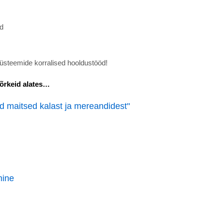
d
üsteemide korralised hooldustööd!
tõrkeid alates…
ud maitsed kalast ja mereandidest"
mine