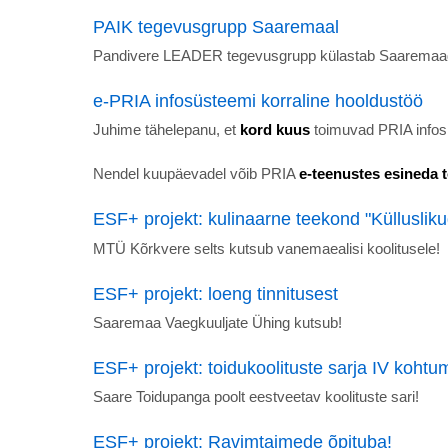
PAIK tegevusgrupp Saaremaal
Pandivere LEADER tegevusgrupp külastab Saaremaa
e-PRIA infosüsteemi korraline hooldustöö
Juhime tähelepanu, et
kord kuus
toimuvad PRIA infos
Nendel kuupäevadel võib PRIA
e-teenustes esineda 
ESF+ projekt: kulinaarne teekond "Külluslik
MTÜ Kõrkvere selts kutsub vanemaealisi koolitusele!
ESF+ projekt: loeng tinnitusest
Saaremaa Vaegkuuljate Ühing kutsub!
ESF+ projekt: toidukoolituste sarja IV kohtu
Saare Toidupanga poolt eestveetav koolituste sari!
ESF+ projekt: Ravimtaimede õpituba!