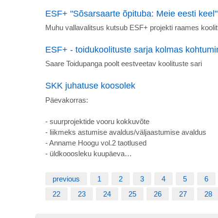
ESF+ "Sõsarsaarte õpituba: Meie eesti keel"
Muhu vallavalitsus kutsub ESF+ projekti raames koolit
ESF+ - toidukoolituste sarja kolmas kohtumi
Saare Toidupanga poolt eestveetav koolituste sari
SKK juhatuse koosolek
Päevakorras:
- suurprojektide vooru kokkuvõte
- liikmeks astumise avaldus/väljaastumise avaldus
- Anname Hoogu vol.2 taotlused
- üldkooosleku kuupäeva…
previous
1
2
3
4
5
6
22
23
24
25
26
27
28