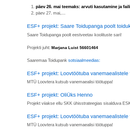
päev 26. mai teemaks: arvuti kasutamine ja fail
päev 27. mai,…
ESF+ projekt: Saare Toidupanga poolt toiduk
Saare Toidupanga poolt eestveetav koolituste sari!
Projekti juht:
Marjana Luist 56601464
Saaremaa Toidupank
sotsiaalmeedias:
ESF+ projekt: Loovtöötuba vanemaealistele
MTÜ Loovtera kutsub vanemaealisi töötuppa!
ESF+ projekt: OliÜks Henno
Projekt viiakse ellu SKK ühisstrateegias sisalduva 
ESF+ projekt: Loovtöötuba vanemaealistele
MTÜ Loovtera kutsub vanemaealisi töötuppa!