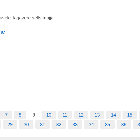
usele Tagavere seltsimajja.
ne
7
8
9
10
11
12
13
14
15
29
30
31
32
33
34
35
36
3