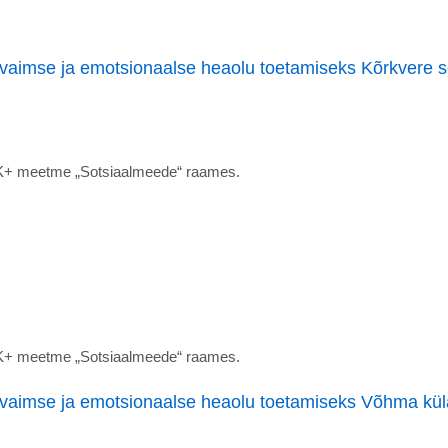
vaimse ja emotsionaalse heaolu toetamiseks Kõrkvere s
ESK+ meetme „Sotsiaalmeede“ raames.
ESK+ meetme „Sotsiaalmeede“ raames.
 vaimse ja emotsionaalse heaolu toetamiseks Võhma kü