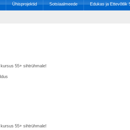
Ühisprojektid
Sotsiaalmeede
Edukas ja Ettevõtli
 kursus 55+ sihtrühmale!
aldus
 kursus 55+ sihtrühmale!