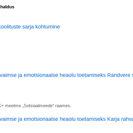
ihaldus
oolituste sarja kohtumine
 vaimse ja emotsionaalse heaolu toetamiseks Randvere 
ESK+ meetme „Sotsiaalmeede“ raames.
 vaimse ja emotsionaalse heaolu toetamiseks Karja rah