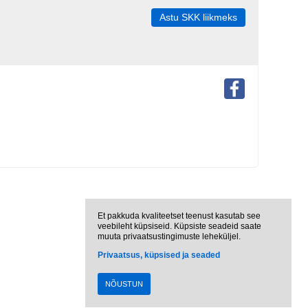
Astu SKK liikmeks
Et pakkuda kvaliteetset teenust kasutab see
veebileht küpsiseid. Küpsiste seadeid saate
muuta privaatsustingimuste leheküljel.
Privaatsus, küpsised ja seaded
NÕUSTUN