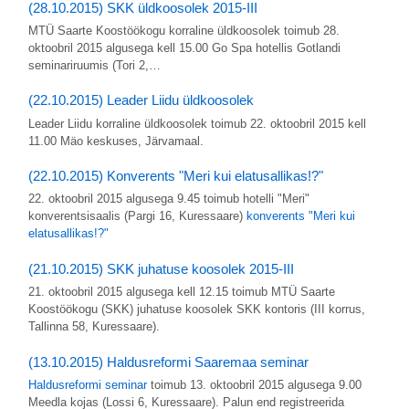
(28.10.2015) SKK üldkoosolek 2015-III
MTÜ Saarte Koostöökogu korraline üldkoosolek toimub 28.
oktoobril 2015 algusega kell 15.00 Go Spa hotellis Gotlandi
seminariruumis (Tori 2,…
(22.10.2015) Leader Liidu üldkoosolek
Leader Liidu korraline üldkoosolek toimub 22. oktoobril 2015 kell
11.00 Mäo keskuses, Järvamaal.
(22.10.2015) Konverents "Meri kui elatusallikas!?"
22. oktoobril 2015 algusega 9.45 toimub hotelli "Meri"
konverentsisaalis (Pargi 16, Kuressaare)
konverents "Meri kui
elatusallikas!?"
(21.10.2015) SKK juhatuse koosolek 2015-III
21. oktoobril 2015 algusega kell 12.15 toimub MTÜ Saarte
Koostöökogu (SKK) juhatuse koosolek SKK kontoris (III korrus,
Tallinna 58, Kuressaare).
(13.10.2015) Haldusreformi Saaremaa seminar
Haldusreformi seminar
toimub 13. oktoobril 2015 algusega 9.00
Meedla kojas (Lossi 6, Kuressaare). Palun end registreerida