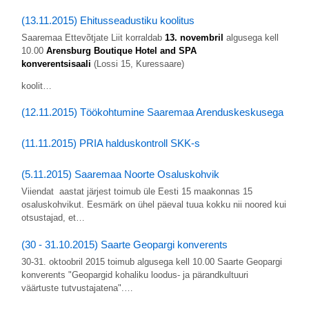
(13.11.2015) Ehitusseadustiku koolitus
Saaremaa Ettevõtjate Liit korraldab
13. novembril
algusega kell
10.00
Arensburg Boutique Hotel and SPA
konverentsisaali
(Lossi 15, Kuressaare)
koolit…
(12.11.2015) Töökohtumine Saaremaa Arenduskeskusega
(11.11.2015) PRIA halduskontroll SKK-s
(5.11.2015) Saaremaa Noorte Osaluskohvik
Viiendat aastat järjest toimub üle Eesti 15 maakonnas 15
osaluskohvikut. Eesmärk on ühel päeval tuua kokku nii noored kui
otsustajad, et…
(30 - 31.10.2015) Saarte Geopargi konverents
30-31. oktoobril 2015 toimub algusega kell 10.00 Saarte Geopargi
konverents "Geopargid kohaliku loodus- ja pärandkultuuri
väärtuste tutvustajatena".…