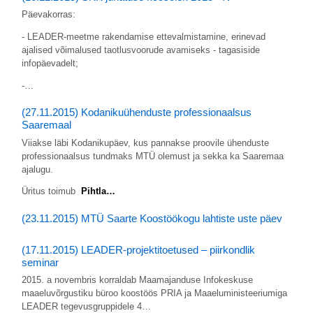
Päevakorras:
- LEADER-meetme rakendamise ettevalmistamine, erinevad
ajalised võimalused taotlusvoorude avamiseks - tagasiside
infopäevadelt;
-…
(27.11.2015) Kodanikuühenduste professionaalsus
Saaremaal
Viiakse läbi Kodanikupäev, kus pannakse proovile ühenduste
professionaalsus tundmaks MTÜ olemust ja sekka ka Saaremaa
ajalugu.
Üritus toimub
Pihtla…
(23.11.2015) MTÜ Saarte Koostöökogu lahtiste uste päev
(17.11.2015) LEADER-projektitoetused – piirkondlik
seminar
2015. a novembris korraldab Maamajanduse Infokeskuse
maaeluvõrgustiku büroo koostöös PRIA ja Maaeluministeeriumiga
LEADER tegevusgruppidele 4…