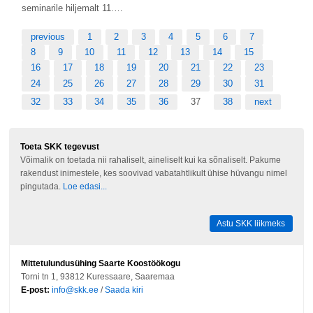
seminarile hiljemalt 11.…
previous
1
2
3
4
5
6
7
8
9
10
11
12
13
14
15
16
17
18
19
20
21
22
23
24
25
26
27
28
29
30
31
32
33
34
35
36
37
38
next
Toeta SKK tegevust
Võimalik on toetada nii rahaliselt, aineliselt kui ka sõnaliselt. Pakume
rakendust inimestele, kes soovivad vabatahtlikult ühise hüvangu nimel
pingutada.
Loe edasi...
Astu SKK liikmeks
Mittetulundusühing Saarte Koostöökogu
Torni tn 1, 93812 Kuressaare, Saaremaa
E-post:
info@skk.ee
/
Saada kiri