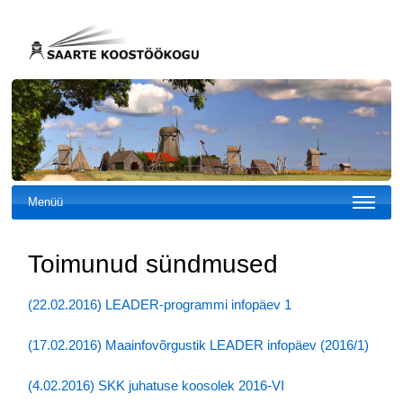
Menüü
Toimunud sündmused
(22.02.2016) LEADER-programmi infopäev 1
(17.02.2016) Maainfovõrgustik LEADER infopäev (2016/1)
(4.02.2016) SKK juhatuse koosolek 2016-VI