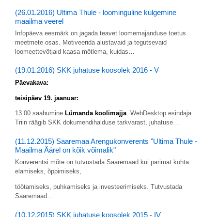
(26.01.2016) Ultima Thule - loominguline kulgemine
maailma veerel
Infopäeva eesmärk on jagada teavet loomemajanduse toetus
meetmete osas. Motiveerida alustavaid ja tegutsevaid
loomeettevõtjaid kaasa mõtlema, kuidas…
(19.01.2016) SKK juhatuse koosolek 2016 - V
Päevakava:
teisipäev 19. jaanuar:
13.00 saabumine
Lümanda koolimajja
. WebDesktop esindaja
Triin räägib SKK dokumendihalduse tarkvarast, juhatuse…
(11.12.2015) Saaremaa Arengukonverents "Ultima Thule -
Maailma Äärel on kõik võimalik"
Konverentsi mõte on tutvustada Saaremaad kui parimat kohta
elamiseks, õppimiseks,
töötamiseks, puhkamiseks ja investeerimiseks. Tutvustada
Saaremaad…
(10.12.2015) SKK juhatuse koosolek 2015 - IV