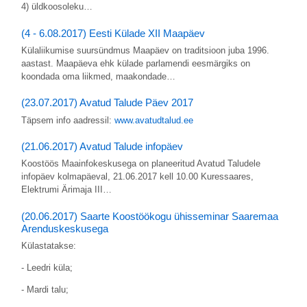
4) üldkoosoleku…
(4 - 6.08.2017) Eesti Külade XII Maapäev
Külaliikumise suursündmus Maapäev on traditsioon juba 1996.
aastast. Maapäeva ehk külade parlamendi eesmärgiks on
koondada oma liikmed, maakondade…
(23.07.2017) Avatud Talude Päev 2017
Täpsem info aadressil:
www.avatudtalud.ee
(21.06.2017) Avatud Talude infopäev
Koostöös Maainfokeskusega on planeeritud Avatud Taludele
infopäev kolmapäeval, 21.06.2017 kell 10.00 Kuressaares,
Elektrumi Ärimaja III…
(20.06.2017) Saarte Koostöökogu ühisseminar Saaremaa
Arenduskeskusega
Külastatakse:
- Leedri küla;
- Mardi talu;