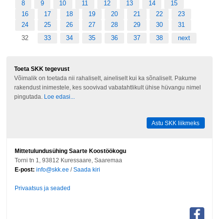
8
9
10
11
12
13
14
15
16
17
18
19
20
21
22
23
24
25
26
27
28
29
30
31
32
33
34
35
36
37
38
next
Toeta SKK tegevust
Võimalik on toetada nii rahaliselt, aineliselt kui ka sõnaliselt. Pakume
rakendust inimestele, kes soovivad vabatahtlikult ühise hüvangu nimel
pingutada.
Loe edasi...
Astu SKK liikmeks
Mittetulundusühing Saarte Koostöökogu
Torni tn 1, 93812 Kuressaare, Saaremaa
E-post:
info@skk.ee
/
Saada kiri
Privaatsus ja seaded