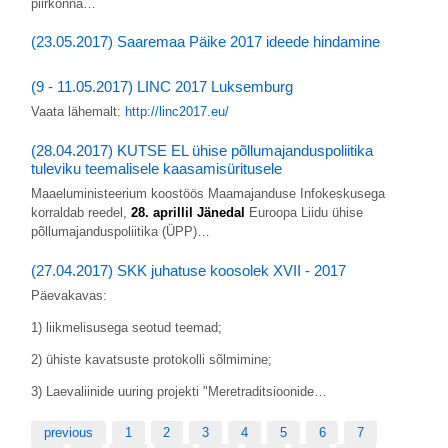
piirkonna…
(23.05.2017) Saaremaa Päike 2017 ideede hindamine
(9 - 11.05.2017) LINC 2017 Luksemburg
Vaata lähemalt:
http://linc2017.eu/
(28.04.2017) KUTSE EL ühise põllumajanduspoliitika
tuleviku teemalisele kaasamisüritusele
Maaeluministeerium koostöös Maamajanduse Infokeskusega
korraldab reedel,
28. aprillil Jänedal
Euroopa Liidu ühise
põllumajanduspoliitika (ÜPP)…
(27.04.2017) SKK juhatuse koosolek XVII - 2017
Päevakavas:
1) liikmelisusega seotud teemad;
2) ühiste kavatsuste protokolli sõlmimine;
3) Laevaliinide uuring projekti "Meretraditsioonide…
previous
1
2
3
4
5
6
7