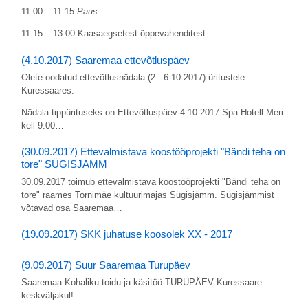
11:00 – 11:15
Paus
11:15 – 13:00 Kaasaegsetest õppevahenditest…
(4.10.2017) Saaremaa ettevõtluspäev
Olete oodatud ettevõtlusnädala (2 - 6.10.2017) üritustele
Kuressaares.
Nädala tippürituseks on Ettevõtluspäev 4.10.2017 Spa Hotell Meri
kell 9.00…
(30.09.2017) Ettevalmistava koostööprojekti "Bändi teha on
tore" SÜGISJÄMM
30.09.2017 toimub ettevalmistava koostööprojekti "Bändi teha on
tore" raames Tornimäe kultuurimajas Sügisjämm. Sügisjämmist
võtavad osa Saaremaa…
(19.09.2017) SKK juhatuse koosolek XX - 2017
(9.09.2017) Suur Saaremaa Turupäev
Saaremaa Kohaliku toidu ja käsitöö TURUPÄEV Kuressaare
keskväljakul!