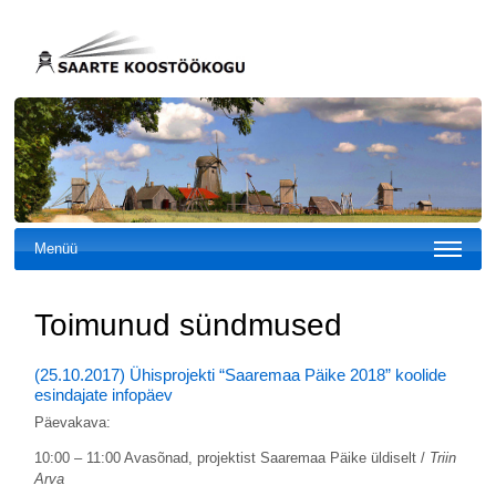
Menüü
Toimunud sündmused
(25.10.2017) Ühisprojekti “Saaremaa Päike 2018” koolide
esindajate infopäev
Päevakava:
10:00 – 11:00 Avasõnad, projektist Saaremaa Päike üldiselt /
Triin
Arva