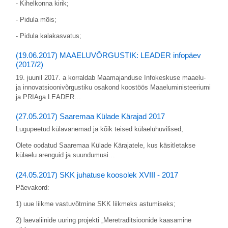
- Kihelkonna kirik;
- Pidula mõis;
- Pidula kalakasvatus;
(19.06.2017) MAAELUVÕRGUSTIK: LEADER infopäev
(2017/2)
19. juunil 2017. a korraldab Maamajanduse Infokeskuse maaelu-
ja innovatsioonivõrgustiku osakond koostöös Maaeluministeeriumi
ja PRIAga LEADER…
(27.05.2017) Saaremaa Külade Kärajad 2017
Lugupeetud külavanemad ja kõik teised külaeluhuvilised,
Olete oodatud Saaremaa Külade Kärajatele, kus käsitletakse
külaelu arenguid ja suundumusi…
(24.05.2017) SKK juhatuse koosolek XVIII - 2017
Päevakord:
1) uue liikme vastuvõtmine SKK liikmeks astumiseks;
2) laevaliinide uuring projekti „Meretraditsioonide kaasamine