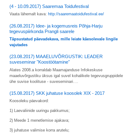
(4 - 10.09.2017) Saaremaa Toidufestival
Vaata lähemalt kava:
http://saaremaatoidufestival.ee/
(26.08.2017) Idee- ja kogemusreis Põhja-Harju
tegevuspiirkonda Prangli saarele
Täpsustatud päevadekava, mille leiate käesolevale lingile
vajutades
(23.08.2017) MAAELUVÕRGUSTIK: LEADER
suveseminar "Koostöötamine"
Alates 2008.a korraldab Maamajanduse Infokeskuse
maaeluvõrgustiku üksus igal suvel kohalikele tegevusgruppidele
ühe suvise koolituse - suveseminari.…
(15.08.2017) SKK juhatuse koosolek XIX - 2017
Koosoleku päevakord:
1) Laevaliinide uuringu pakkumus;
2) Meede 1 menetlemise ajakava;
3) juhatuse valimise korra arutelu;