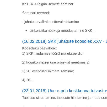
Kell 14.00 algab liikmete seminar
Seminari teemad:
- juhatuse valimise ettevalmistamine
piirkondliku nõukoja moodustamine SKK…
(16.02.2018) SKK juhatuse koosolek XXV - 
Koosoleku päevakord:
1) SKK hindamise töörühma eksperdid;
2) kogukonnateenuse projektid meetmes 2;
3) 26. veebruari liikmete seminar;
4) 26.…
(23.01.2018) Uue e-pria keskkonna tutvustu
Taotluse sisestamine, taotluste hindamine ja muud uue