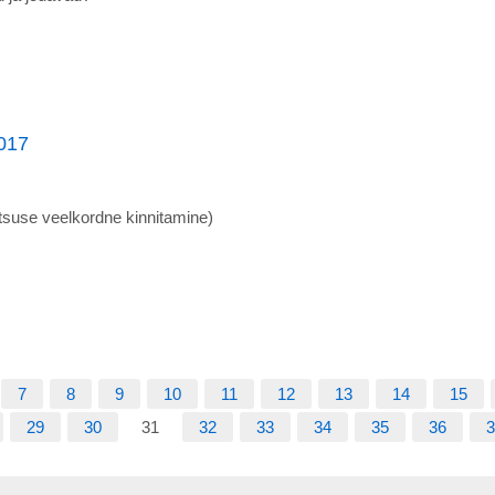
2017
tsuse veelkordne kinnitamine)
7
8
9
10
11
12
13
14
15
29
30
31
32
33
34
35
36
3