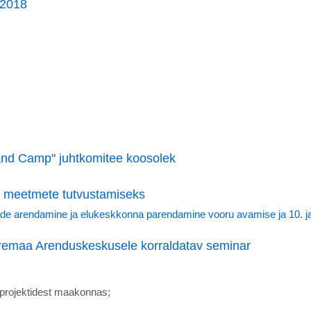
 2018
and Camp" juhtkomitee koosolek
 meetmete tutvustamiseks
e arendamine ja elukeskkonna parendamine vooru avamise ja 10. ja
remaa Arenduskeskusele korraldatav seminar
 projektidest maakonnas;