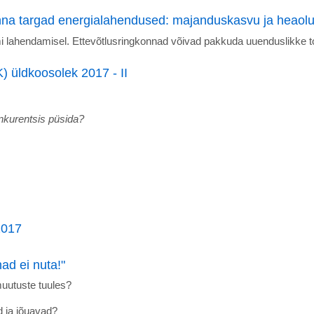
na targad energialahendused: majanduskasvu ja heaolu 
mi lahendamisel. Ettevõtlusringkonnad võivad pakkuda uuenduslikke to
 üldkoosolek 2017 - II
nkurentsis püsida?
2017
d ei nuta!"
muutuste tuules?
d ja jõuavad?