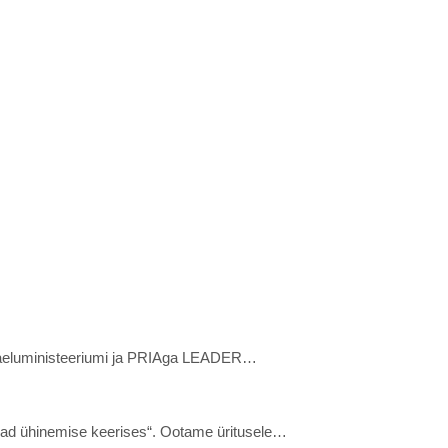
Maaeluministeeriumi ja PRIAga LEADER…
d ühinemise keerises“. Ootame üritusele…