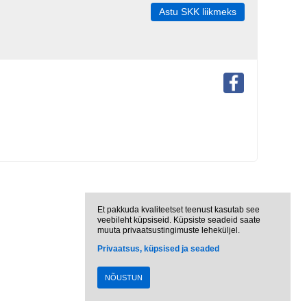
Astu SKK liikmeks
Et pakkuda kvaliteetset teenust kasutab see
veebileht küpsiseid. Küpsiste seadeid saate
muuta privaatsustingimuste leheküljel.
Privaatsus, küpsised ja seaded
NÕUSTUN