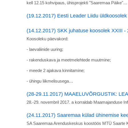
kell 12.15 kohvipaus, ühisprojekti "Saaremaa Päike"…
(19.12.2017) Eesti Leader Liidu üldkoosolek
(14.12.2017) SKK juhatuse koosolek XXIII -
Koosoleku päevakord:
- laevaliinide uuring;
- rakenduskava ja meetmelehtede muutmine;
- meede 2 ajakava kinnitamine;
- ühingu liikmelisusega…
(28-29.11.2017) MAAELUVÕRGUSTIK: LEAD
28.-29. novembril 2017. a korraldab Maamajanduse I
(24.11.2017) Saaremaa külad ühinemise kee
SA Saaremaa Arenduskeskus koostöös MTÜ Saarte Koo