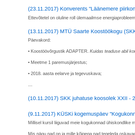
(23.11.2017) Konverents "Läänemere piirkon
Ettevõtetel on oluline roll ülemaailmse energiaproblee
(13.11.2017) MTÜ Saarte Koostöökogu (SKK)
Päevakord:
• Koostöövõrgustik ADAPTER.
Kuidas teaduse abil ko
• Meetme 1 paremusjärjestus;
• 2018. aasta eelarve ja tegevuskava;
…
(10.11.2017) SKK juhatuse koosolek XXII - 
(9.11.2017) KÜSKi kogemuspäev "Kogukonna
Millisel kursil liiguvad meie kogukonnad ühiskondlike 
Mis nägu nad on ja mille kõigega nad tegeleda oskava