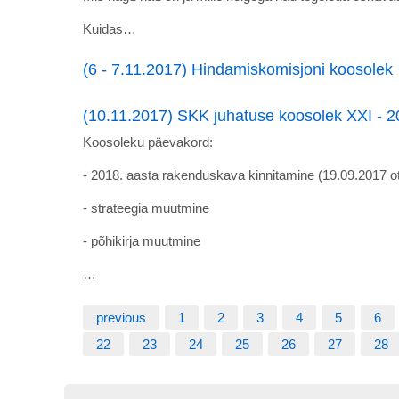
Kuidas…
(6 - 7.11.2017) Hindamiskomisjoni koosolek
(10.11.2017) SKK juhatuse koosolek XXI - 
Koosoleku päevakord:
- 2018. aasta rakenduskava kinnitamine (19.09.2017 o
- strateegia muutmine
- põhikirja muutmine
…
previous
1
2
3
4
5
6
22
23
24
25
26
27
28