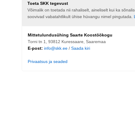
Toeta SKK tegevust
Võimalik on toetada nii rahaliselt, aineliselt kui ka sõna
soovivad vabatahtlikult ühise hüvangu nimel pingutada.
Mittetulundusühing Saarte Koostöökogu
Torni tn 1, 93812 Kuressaare, Saaremaa
E-post:
info@skk.ee
/
Saada kiri
Privaatsus ja seaded