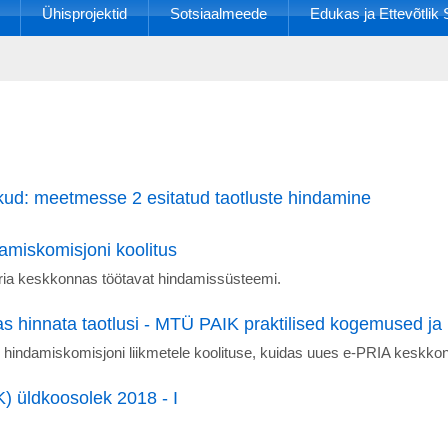
Ühisprojektid
Sotsiaalmeede
Edukas ja Ettevõtli
ud: meetmesse 2 esitatud taotluste hindamine
miskomisjoni koolitus
pria keskkonnas töötavat hindamissüsteemi.
s hinnata taotlusi - MTÜ PAIK praktilised kogemused j
indamiskomisjoni liikmetele koolituse, kuidas uues e-PRIA keskkonn
 üldkoosolek 2018 - I