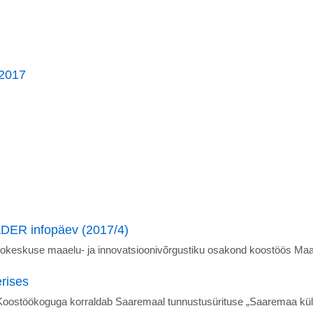
 2017
ER infopäev (2017/4)
nfokeskuse maaelu- ja innovatsioonivõrgustiku osakond koostöös 
rises
stöökoguga korraldab Saaremaal tunnustusürituse „Saaremaa küla