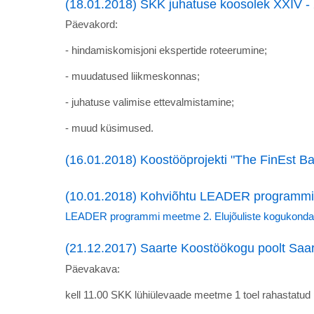
(18.01.2018) SKK juhatuse koosolek XXIV -
Päevakord:
- hindamiskomisjoni ekspertide roteerumine;
- muudatused liikmeskonnas;
- juhatuse valimise ettevalmistamine;
- muud küsimused.
(16.01.2018) Koostööprojekti "The FinEst B
(10.01.2018) Kohviõhtu LEADER programmi
LEADER programmi meetme 2. Elujõuliste kogukondad
(21.12.2017) Saarte Koostöökogu poolt Saa
Päevakava:
kell 11.00 SKK lühiülevaade meetme 1 toel rahastatud