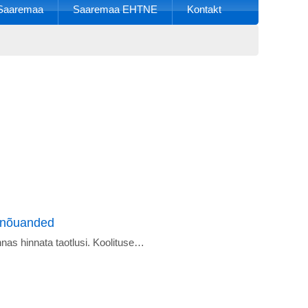
k Saaremaa
Saaremaa EHTNE
Kontakt
a nõuanded
as hinnata taotlusi. Koolituse…