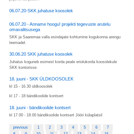
06.07.20-SKK juhatuse koosolek
06.07.20 - Anname hoogu! projekti tegevuste arutelu
omavalitsusega
SKK ja Saaremaa valla esindajate kohtumine kogukonna arengu
teemadel.
30.06.20 SKK juhatuse koosolek
Juhatus koguneb esimest korda peale eriolukorda koosolekule
SKK kontorisse.
18. juuni - SKK ÜLDKOOSOLEK
kl 15 - 16.30 üldkoosolek
kl 17 - 18 bändikoolide kontsert
18. juuni - bändikoolide kontsert
kl 17.00 - 18.00 bändikoolide kontsert Jööri külaplatsil
previous
1
2
3
4
5
6
7
8
9
10
11
12
13
14
15