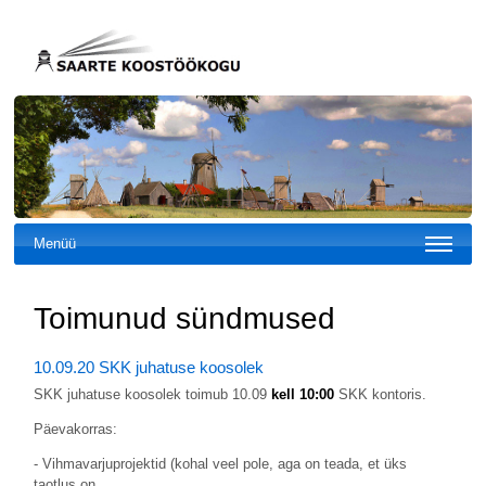
Menüü
Toimunud sündmused
10.09.20 SKK juhatuse koosolek
SKK juhatuse koosolek toimub 10.09
kell 10:00
SKK kontoris.
Päevakorras:
- Vihmavarjuprojektid (kohal veel pole, aga on teada, et üks
taotlus on…