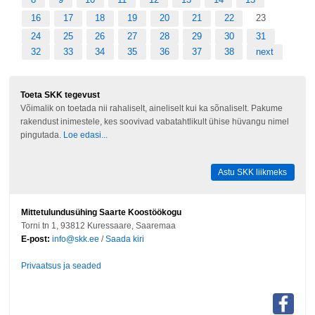
16
17
18
19
20
21
22
23
24
25
26
27
28
29
30
31
32
33
34
35
36
37
38
next
Toeta SKK tegevust
Võimalik on toetada nii rahaliselt, aineliselt kui ka sõnaliselt. Pakume
rakendust inimestele, kes soovivad vabatahtlikult ühise hüvangu nimel
pingutada.
Loe edasi...
Astu SKK liikmeks
Mittetulundusühing Saarte Koostöökogu
Torni tn 1, 93812 Kuressaare, Saaremaa
E-post:
info@skk.ee
/
Saada kiri
Privaatsus ja seaded