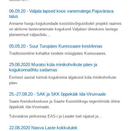
06.09.20 - Valjala lapsed koos vanematega Pajuvärava
talus
Anname hoogu kogukondade koostöövõrgustikele! projekti raames
on aktiivne lastevanemate kogukond Valjalast üheskoos lastega
planeerinud väljasõidu…
05.09.20 - Suur Turupäev Kuressaare kesklinnas
Traditsiooniline kohalike toodete müügipäev Kuressaares.
29.08.2020 Muratsi küla minikohvikute päev ja
kogukonnaõhtu sadamas
Esimest aastat toimub kogukonna algatusel küla minikohvikute
päev.
25.-27.08.20 - SAK ja SKK õppekäik Ida-Virumaale
Saare Arenduskeskuse ja Saarte Koostöökogu tegevtiimide ühine
õppekäik Ida-Virumaale.
Tutvutakse piirkonnas EAS-i ja Leader toel rajatud ja…
22.08.2020 Nasva Laste kokkutulek