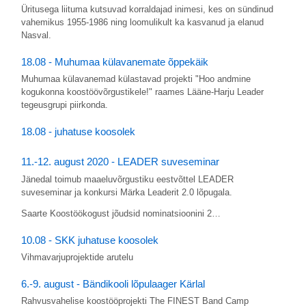
Üritusega liituma kutsuvad korraldajad inimesi, kes on sündinud
vahemikus 1955-1986 ning loomulikult ka kasvanud ja elanud
Nasval.
18.08 - Muhumaa külavanemate õppekäik
Muhumaa külavanemad külastavad projekti "Hoo andmine
kogukonna koostöövõrgustikele!" raames Lääne-Harju Leader
tegeusgrupi piirkonda.
18.08 - juhatuse koosolek
11.-12. august 2020 - LEADER suveseminar
Jänedal toimub maaeluvõrgustiku eestvõttel LEADER
suveseminar ja konkursi Märka Leaderit 2.0 lõpugala.
Saarte Koostöökogust jõudsid nominatsioonini 2…
10.08 - SKK juhatuse koosolek
Vihmavarjuprojektide arutelu
6.-9. august - Bändikooli lõpulaager Kärlal
Rahvusvahelise koostööprojekti The FINEST Band Camp