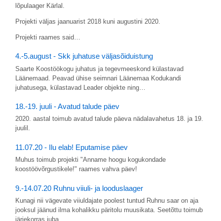
lõpulaager Kärlal.
Projekti väljas jaanuarist 2018 kuni augustini 2020.
Projekti raames said…
4.-5.august - Skk juhatuse väljasõiduistung
Saarte Koostöökogu juhatus ja tegevmeeskond külastavad
Läänemaad. Peavad ühise seimnari Läänemaa Kodukandi
juhatusega, külastavad Leader objekte ning…
18.-19. juuli - Avatud talude päev
2020. aastal toimub avatud talude päeva nädalavahetus 18. ja 19.
juulil.
11.07.20 - Ilu elab! Eputamise päev
Muhus toimub projekti "Anname hoogu kogukondade
koostöövõrgustikele!" raames vahva päev!
9.-14.07.20 Ruhnu viiuli- ja looduslaager
Kunagi nii vägevate viiuldajate poolest tuntud Ruhnu saar on aja
jooksul jäänud ilma kohalikku päritolu muusikata. Seetõttu toimub
järjekorras juba…