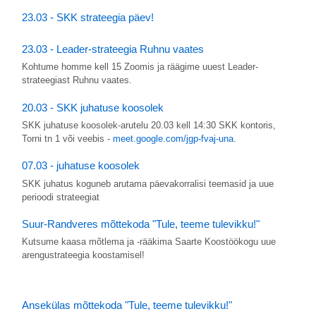
23.03 - SKK strateegia päev!
23.03 - Leader-strateegia Ruhnu vaates
Kohtume homme kell 15 Zoomis ja räägime uuest Leader-
strateegiast Ruhnu vaates.
20.03 - SKK juhatuse koosolek
SKK juhatuse koosolek-arutelu 20.03 kell 14:30 SKK kontoris,
Torni tn 1 või veebis -
meet.google.com/jgp-fvaj-una
.
07.03 - juhatuse koosolek
SKK juhatus koguneb arutama päevakorralisi teemasid ja uue
perioodi strateegiat
Suur-Randveres mõttekoda "Tule, teeme tulevikku!"
Kutsume kaasa mõtlema ja -rääkima Saarte Koostöökogu uue
arengustrateegia koostamisel!
Ansekülas mõttekoda "Tule, teeme tulevikku!"