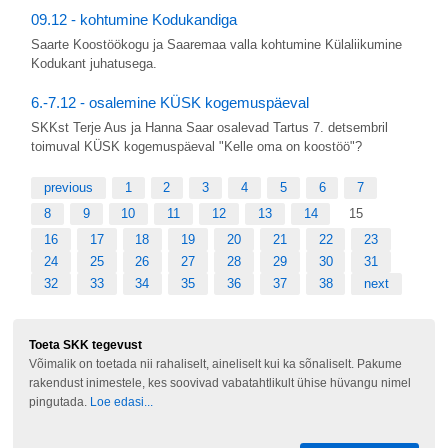
09.12 - kohtumine Kodukandiga
Saarte Koostöökogu ja Saaremaa valla kohtumine Külaliikumine
Kodukant juhatusega.
6.-7.12 - osalemine KÜSK kogemuspäeval
SKKst Terje Aus ja Hanna Saar osalevad Tartus 7. detsembril
toimuval KÜSK kogemuspäeval "Kelle oma on koostöö"?
previous
1
2
3
4
5
6
7
8
9
10
11
12
13
14
15
16
17
18
19
20
21
22
23
24
25
26
27
28
29
30
31
32
33
34
35
36
37
38
next
Toeta SKK tegevust
Võimalik on toetada nii rahaliselt, aineliselt kui ka sõnaliselt. Pakume
rakendust inimestele, kes soovivad vabatahtlikult ühise hüvangu nimel
pingutada.
Loe edasi...