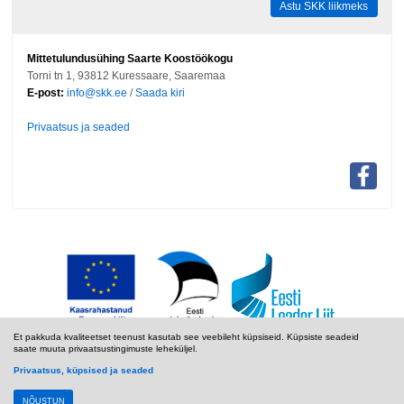
Astu SKK liikmeks
Mittetulundusühing Saarte Koostöökogu
Torni tn 1, 93812 Kuressaare, Saaremaa
E-post:
info@skk.ee
/
Saada kiri
Privaatsus ja seaded
Et pakkuda kvaliteetset teenust kasutab see veebileht küpsiseid. Küpsiste seadeid
saate muuta privaatsustingimuste leheküljel.
Privaatsus, küpsised ja seaded
NÕUSTUN