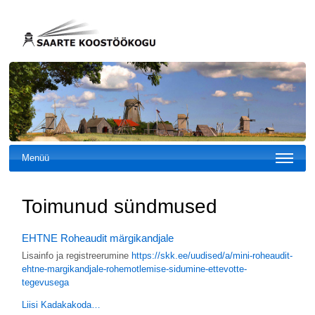
Menüü
Toimunud sündmused
EHTNE Roheaudit märgikandjale
Lisainfo ja registreerumine
https://skk.ee/uudised/a/mini-roheaudit-
ehtne-margikandjale-rohemotlemise-sidumine-ettevotte-
tegevusega
Liisi Kadakakoda…