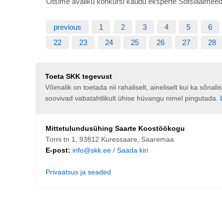
Otsime avaliku konkursi kaudu eksperte Sotsiaalmee
previous
1
2
3
4
5
6
22
23
24
25
26
27
28
Toeta SKK tegevust
Võimalik on toetada nii rahaliselt, aineliselt kui ka sõna
soovivad vabatahtlikult ühise hüvangu nimel pingutada.
Mittetulundusühing Saarte Koostöökogu
Torni tn 1, 93812 Kuressaare, Saaremaa
E-post:
info@skk.ee
/
Saada kiri
Privaatsus ja seaded