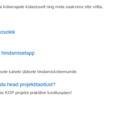
ma külamajade külastuselt ning mida saaksime ette võtta.
osolek
e hindamisetapp
ele kahele üldisele hindamiskriteeriumile.
a head projektitaotlust?
as KOP projekti praktiline koolituspäev!