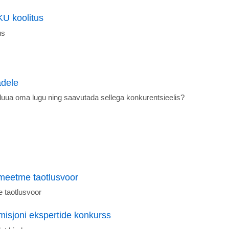
U koolitus
us
adele
a oma lugu ning saavutada sellega konkurentsieelis?
 meetme taotlusvoor
 taotlusvoor
isjoni ekspertide konkurss