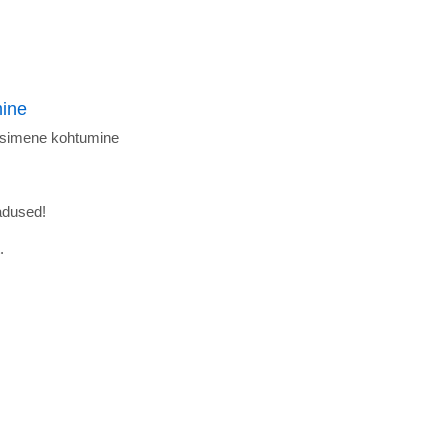
mine
 esimene kohtumine
adused!
.