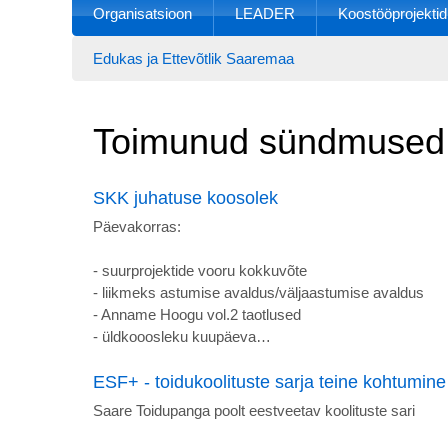
Organisatsioon
LEADER
Koostööprojektid
Edukas ja Ettevõtlik Saaremaa
Toimunud sündmused
SKK juhatuse koosolek
Päevakorras:
- suurprojektide vooru kokkuvõte
- liikmeks astumise avaldus/väljaastumise avaldus
- Anname Hoogu vol.2 taotlused
- üldkooosleku kuupäeva…
ESF+ - toidukoolituste sarja teine kohtumine
Saare Toidupanga poolt eestveetav koolituste sari