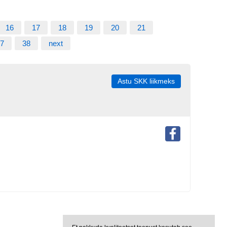
16
17
18
19
20
21
7
38
next
Astu SKK liikmeks