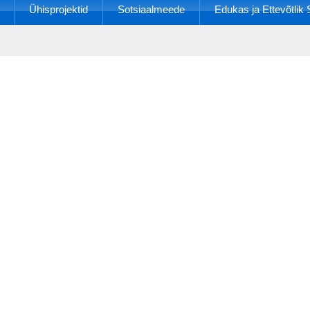
Ühisprojektid
Sotsiaalmeede
Edukas ja Ettevõtli