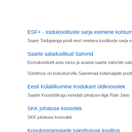
ESF+ - toidukoolituste sarja esimene kohtu
Saare Toidupanga poolt eest veetava koolituste sarja
Saarte saladuslikud Sahvrid
Esmakordselt astu sisse ja avasta saarte sahvrite sal
Sündmus on kutsutud ellu Saaremaa külamajade poolt
Eesti Külaliikumine Kodukant üldkoosolek
Saarte Koostöökogu esindab juhatuse liige Rain Jano
SKK juhatuse koosolek
SKK juhatuse koosolek
Kogukonnamajade tuleohutuse koolitus