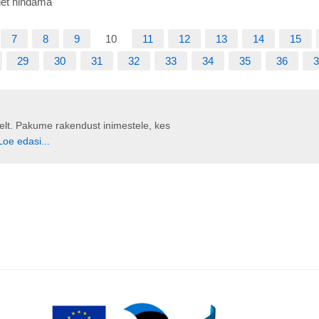
det hindama
7
8
9
10
11
12
13
14
15
29
30
31
32
33
34
35
36
3
liselt. Pakume rakendust inimestele, kes
Loe edasi...