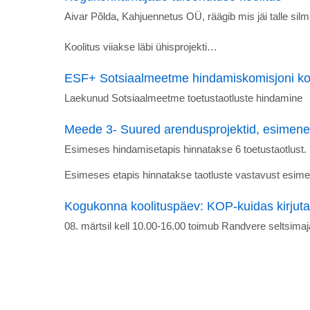
Aivar Põlda, Kahjuennetus OÜ, räägib mis jäi talle sil
Koolitus viiakse läbi ühisprojekti…
ESF+ Sotsiaalmeetme hindamiskomisjoni ko
Laekunud Sotsiaalmeetme toetustaotluste hindamine
Meede 3- Suured arendusprojektid, esimen
Esimeses hindamisetapis hinnatakse 6 toetustaotlust.
Esimeses etapis hinnatakse taotluste vastavust esimes
Kogukonna koolituspäev: KOP-kuidas kirjutad
08. märtsil kell 10.00-16.00 toimub Randvere seltsimaj