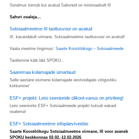
Sündmus toimub kui avatud Sahvreid on minimaalselt 6!
Sahvri osaleja…
Sotsiaalmeetme III taotlusvoor on avatud
III, kavandatult viimane, Sotsiaalmeetme taotlusvoor on avatud!
Vaata meetme tingimusi:
Saarte Koostöökogu – Sotsiaalmeede
Taotlemine käib läbi SPOKU…
Saaremaa külamajade ümarlaud
Selle aastane esimene külamajade eestvedajate võrgustiku
kohtumine!
ESF+ projekt: Leisi seenioride ülikool-vanus on privileeg!
Leisi seeniorite ESF+ Sotsiaalmeede projekt kutsub eakaid
osalema!
ESF+ Sotsiaalmeetme infopäev/veebis
Saarte Koostöökogu Sotsiaalmeetme viimane, III voor avaneb
SPOKU keskkonnas 02.02.-12.02.2026