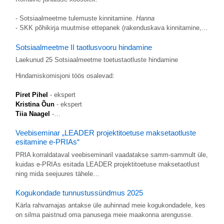
- Sotsiaalmeetme tulemuste kinnitamine.
Hanna
- SKK põhikirja muutmise ettepanek (rakenduskava kinnitamine,…
Sotsiaalmeetme II taotlusvooru hindamine
Laekunud 25 Sotsiaalmeetme toetustaotluste hindamine
Hindamiskomisjoni töös osalevad:
Piret Pihel
- ekspert
Kristina Õun
- ekspert
Tiia Naagel
-…
Veebiseminar „LEADER projektitoetuse maksetaotluste
esitamine e-PRIAs“
PRIA korraldataval veebiseminaril vaadatakse samm-sammult üle,
kuidas e-PRIAs esitada LEADER projektitoetuse maksetaotlust
ning mida seejuures tähele…
Kogukondade tunnustussündmus 2025
Kärla rahvamajas antakse üle auhinnad meie kogukondadele, kes
on silma paistnud oma panusega meie maakonna arengusse.