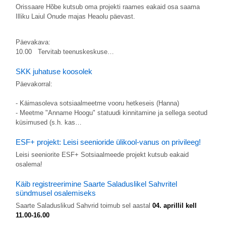
Orissaare Hõbe kutsub oma projekti raames eakaid osa saama
Illiku Laiul Onude majas Heaolu päevast.
Päevakava:
10.00 Tervitab teenuskeskuse…
SKK juhatuse koosolek
Päevakorral:
- Käimasoleva sotsiaalmeetme vooru hetkeseis (Hanna)
- Meetme "Anname Hoogu" statuudi kinnitamine ja sellega seotud
küsimused (s.h. kas…
ESF+ projekt: Leisi seenioride ülikool-vanus on privileeg!
Leisi seeniorite ESF+ Sotsiaalmeede projekt kutsub eakaid
osalema!
Käib registreerimine Saarte Saladuslikel Sahvritel
sündmusel osalemiseks
Saarte Saladuslikud Sahvrid toimub sel aastal
04. aprillil kell
11.00-16.00