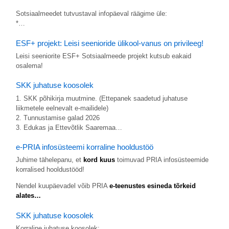
Sotsiaalmeedet tutvustaval infopäeval räägime üle:
*…
ESF+ projekt: Leisi seenioride ülikool-vanus on privileeg!
Leisi seeniorite ESF+ Sotsiaalmeede projekt kutsub eakaid
osalema!
SKK juhatuse koosolek
1. SKK põhikirja muutmine. (Ettepanek saadetud juhatuse
liikmetele eelnevalt e-mailidele)
2. Tunnustamise galad 2026
3. Edukas ja Ettevõtlik Saaremaa…
e-PRIA infosüsteemi korraline hooldustöö
Juhime tähelepanu, et
kord kuus
toimuvad PRIA infosüsteemide
korralised hooldustööd!
Nendel kuupäevadel võib PRIA
e-teenustes esineda tõrkeid
alates…
SKK juhatuse koosolek
Korraline juhatuse koosolek: