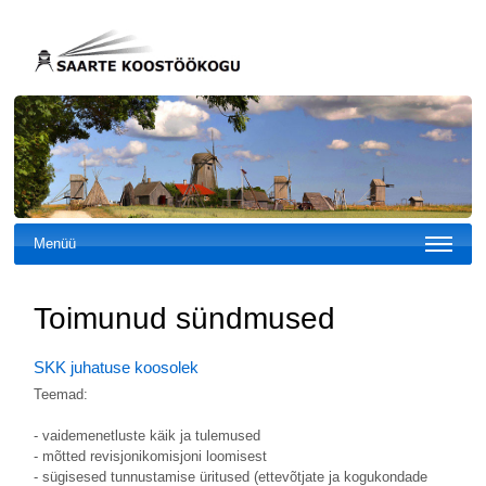
Menüü
Toimunud sündmused
SKK juhatuse koosolek
Teemad:
- vaidemenetluste käik ja tulemused
- mõtted revisjonikomisjoni loomisest
- sügisesed tunnustamise üritused (ettevõtjate ja kogukondade