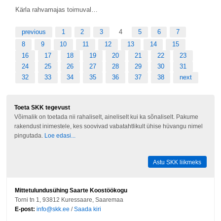
Kärla rahvamajas toimuval…
previous
1
2
3
4
5
6
7
8
9
10
11
12
13
14
15
16
17
18
19
20
21
22
23
24
25
26
27
28
29
30
31
32
33
34
35
36
37
38
next
Toeta SKK tegevust
Võimalik on toetada nii rahaliselt, aineliselt kui ka sõnaliselt. Pakume
rakendust inimestele, kes soovivad vabatahtlikult ühise hüvangu nimel
pingutada.
Loe edasi...
Astu SKK liikmeks
Mittetulundusühing Saarte Koostöökogu
Torni tn 1, 93812 Kuressaare, Saaremaa
E-post:
info@skk.ee
/
Saada kiri