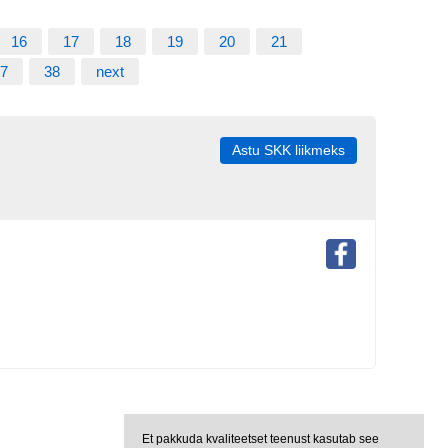
16
17
18
19
20
21
7
38
next
Astu SKK liikmeks
Et pakkuda kvaliteetset teenust kasutab see