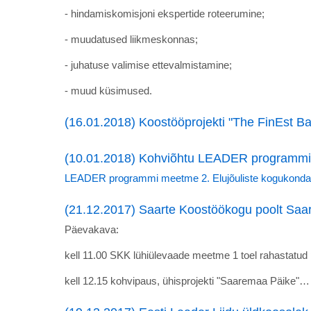
- hindamiskomisjoni ekspertide roteerumine;
- muudatused liikmeskonnas;
- juhatuse valimise ettevalmistamine;
- muud küsimused.
(16.01.2018) Koostööprojekti "The FinEst B
(10.01.2018) Kohviõhtu LEADER programmi
LEADER programmi meetme 2. Elujõuliste kogukondad
(21.12.2017) Saarte Koostöökogu poolt Saa
Päevakava:
kell 11.00 SKK lühiülevaade meetme 1 toel rahastatud
kell 12.15 kohvipaus, ühisprojekti "Saaremaa Päike"…