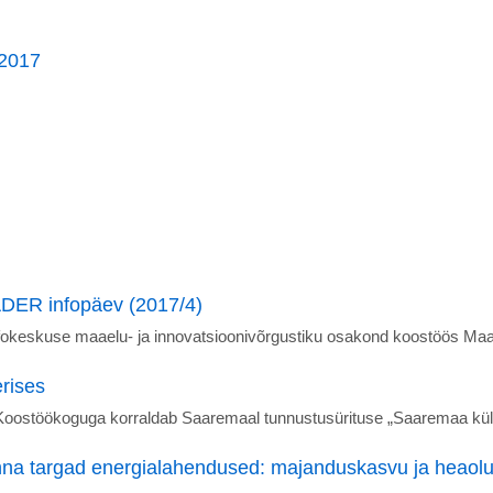
 2017
ER infopäev (2017/4)
nfokeskuse maaelu- ja innovatsioonivõrgustiku osakond koostöös 
rises
stöökoguga korraldab Saaremaal tunnustusürituse „Saaremaa küla
na targad energialahendused: majanduskasvu ja heaolu 