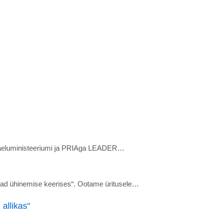
Maaeluministeeriumi ja PRIAga LEADER…
d ühinemise keerises“. Ootame üritusele…
allikas"