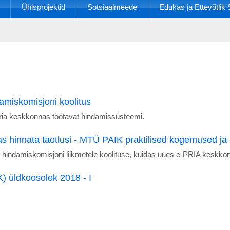
Ühisprojektid
Sotsiaalmeede
Edukas ja Ettevõtli
miskomisjoni koolitus
pria keskkonnas töötavat hindamissüsteemi.
s hinnata taotlusi - MTÜ PAIK praktilised kogemused j
indamiskomisjoni liikmetele koolituse, kuidas uues e-PRIA keskkonn
 üldkoosolek 2018 - I