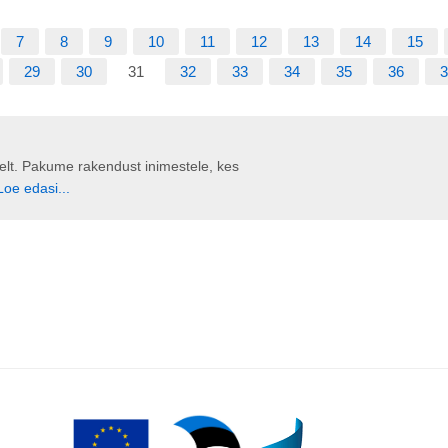
7
8
9
10
11
12
13
14
15
29
30
31
32
33
34
35
36
3
liselt. Pakume rakendust inimestele, kes
Loe edasi...