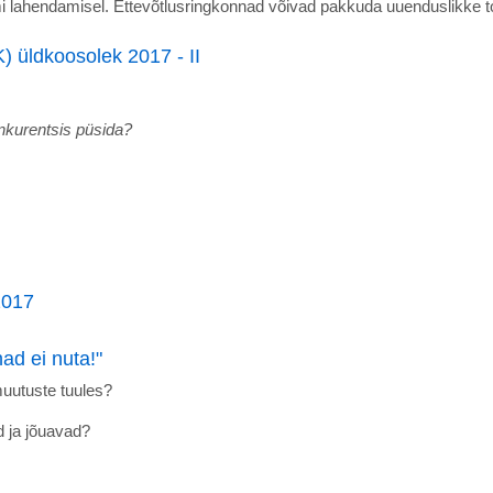
mi lahendamisel. Ettevõtlusringkonnad võivad pakkuda uuenduslikke to
 üldkoosolek 2017 - II
nkurentsis püsida?
2017
d ei nuta!"
muutuste tuules?
d ja jõuavad?