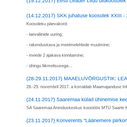
(19.12.2017) Eesti Leader Liidu üldkoosolek
(14.12.2017) SKK juhatuse koosolek XXIII -
Koosoleku päevakord:
- laevaliinide uuring;
- rakenduskava ja meetmelehtede muutmine;
- meede 2 ajakava kinnitamine;
- ühingu liikmelisusega…
(28-29.11.2017) MAAELUVÕRGUSTIK: LEAD
28.-29. novembril 2017. a korraldab Maamajanduse I
(24.11.2017) Saaremaa külad ühinemise kee
SA Saaremaa Arenduskeskus koostöös MTÜ Saarte Koo
(23.11.2017) Konverents "Läänemere piirkon