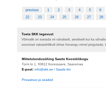
previous
1
2
3
4
5
6
22
23
24
25
26
27
28
Toeta SKK tegevust
Võimalik on toetada nii rahaliselt, aineliselt kui ka sõna
soovivad vabatahtlikult ühise hüvangu nimel pingutada.
Mittetulundusühing Saarte Koostöökogu
Torni tn 1, 93812 Kuressaare, Saaremaa
E-post:
info@skk.ee
/
Saada kiri
Privaatsus ja seaded