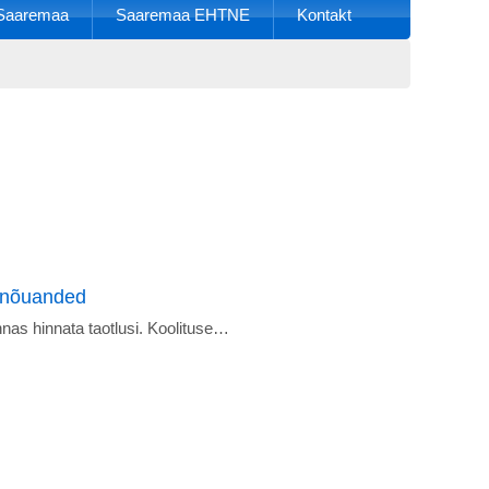
k Saaremaa
Saaremaa EHTNE
Kontakt
a nõuanded
as hinnata taotlusi. Koolituse…