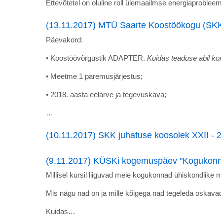
Ettevõtetel on oluline roll ülemaailmse energiaproblee
(13.11.2017) MTÜ Saarte Koostöökogu (SKK)
Päevakord:
• Koostöövõrgustik ADAPTER.
Kuidas teaduse abil ko
• Meetme 1 paremusjärjestus;
• 2018. aasta eelarve ja tegevuskava;
…
(10.11.2017) SKK juhatuse koosolek XXII - 
(9.11.2017) KÜSKi kogemuspäev "Kogukonna
Millisel kursil liiguvad meie kogukonnad ühiskondlike 
Mis nägu nad on ja mille kõigega nad tegeleda oskava
Kuidas…