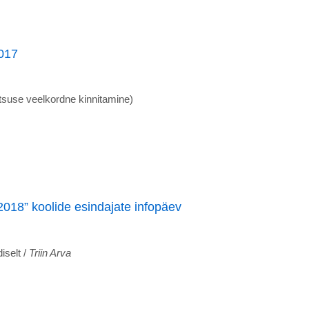
2017
tsuse veelkordne kinnitamine)
018” koolide esindajate infopäev
iselt /
Triin Arva