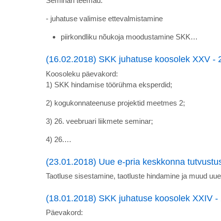
Seminari teemad:
- juhatuse valimise ettevalmistamine
piirkondliku nõukoja moodustamine SKK…
(16.02.2018) SKK juhatuse koosolek XXV - 
Koosoleku päevakord:
1) SKK hindamise töörühma eksperdid;
2) kogukonnateenuse projektid meetmes 2;
3) 26. veebruari liikmete seminar;
4) 26.…
(23.01.2018) Uue e-pria keskkonna tutvustu
Taotluse sisestamine, taotluste hindamine ja muud uue
(18.01.2018) SKK juhatuse koosolek XXIV -
Päevakord: