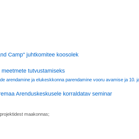
and Camp" juhtkomitee koosolek
 meetmete tutvustamiseks
e arendamine ja elukeskkonna parendamine vooru avamise ja 10. ja
remaa Arenduskeskusele korraldatav seminar
 projektidest maakonnas;