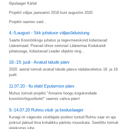
lõpulaager Kärlal.
Projekti väljas jaanuarist 2018 kuni augustini 2020.
Projekti raames said…
4.-5.august - Skk juhatuse väljasõiduistung
Saarte Koostöökogu juhatus ja tegevmeeskond külastavad
Läänemaad. Peavad ühise seimnari Läänemaa Kodukandi
juhatusega, külastavad Leader objekte ning…
18.-19. juuli - Avatud talude päev
2020. aastal toimub avatud talude päeva nädalavahetus 18. ja 19.
juulil.
11.07.20 - Ilu elab! Eputamise päev
Muhus toimub projekti "Anname hoogu kogukondade
koostöövõrgustikele!" raames vahva päev!
9.-14.07.20 Ruhnu viiuli- ja looduslaager
Kunagi nii vägevate viiuldajate poolest tuntud Ruhnu saar on aja
jooksul jäänud ilma kohalikku päritolu muusikata. Seetõttu toimub
järjekorras juba…