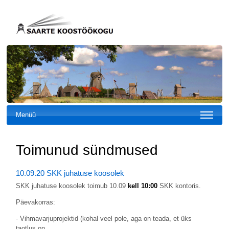
Menüü
Toimunud sündmused
10.09.20 SKK juhatuse koosolek
SKK juhatuse koosolek toimub 10.09
kell 10:00
SKK kontoris.
Päevakorras:
- Vihmavarjuprojektid (kohal veel pole, aga on teada, et üks
taotlus on…