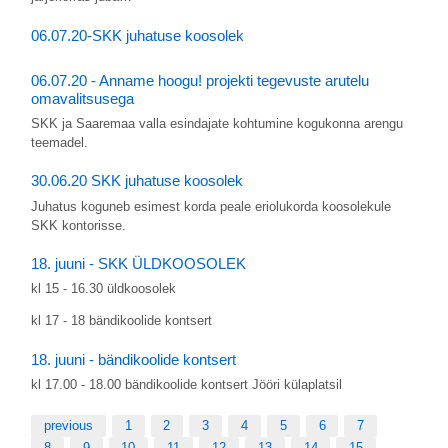
06.07.20-SKK juhatuse koosolek
06.07.20 - Anname hoogu! projekti tegevuste arutelu
omavalitsusega
SKK ja Saaremaa valla esindajate kohtumine kogukonna arengu
teemadel.
30.06.20 SKK juhatuse koosolek
Juhatus koguneb esimest korda peale eriolukorda koosolekule
SKK kontorisse.
18. juuni - SKK ÜLDKOOSOLEK
kl 15 - 16.30 üldkoosolek
kl 17 - 18 bändikoolide kontsert
18. juuni - bändikoolide kontsert
kl 17.00 - 18.00 bändikoolide kontsert Jööri külaplatsil
previous
1
2
3
4
5
6
7
8
9
10
11
12
13
14
15