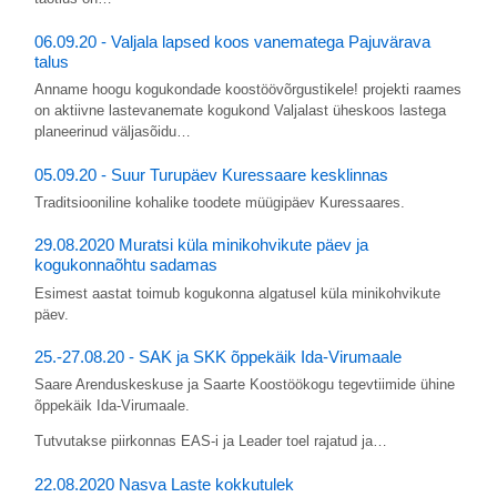
06.09.20 - Valjala lapsed koos vanematega Pajuvärava
talus
Anname hoogu kogukondade koostöövõrgustikele! projekti raames
on aktiivne lastevanemate kogukond Valjalast üheskoos lastega
planeerinud väljasõidu…
05.09.20 - Suur Turupäev Kuressaare kesklinnas
Traditsiooniline kohalike toodete müügipäev Kuressaares.
29.08.2020 Muratsi küla minikohvikute päev ja
kogukonnaõhtu sadamas
Esimest aastat toimub kogukonna algatusel küla minikohvikute
päev.
25.-27.08.20 - SAK ja SKK õppekäik Ida-Virumaale
Saare Arenduskeskuse ja Saarte Koostöökogu tegevtiimide ühine
õppekäik Ida-Virumaale.
Tutvutakse piirkonnas EAS-i ja Leader toel rajatud ja…
22.08.2020 Nasva Laste kokkutulek