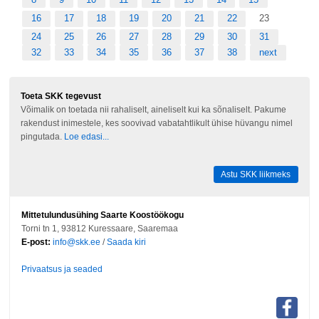
16
17
18
19
20
21
22
23
24
25
26
27
28
29
30
31
32
33
34
35
36
37
38
next
Toeta SKK tegevust
Võimalik on toetada nii rahaliselt, aineliselt kui ka sõnaliselt. Pakume
rakendust inimestele, kes soovivad vabatahtlikult ühise hüvangu nimel
pingutada.
Loe edasi...
Astu SKK liikmeks
Mittetulundusühing Saarte Koostöökogu
Torni tn 1, 93812 Kuressaare, Saaremaa
E-post:
info@skk.ee
/
Saada kiri
Privaatsus ja seaded