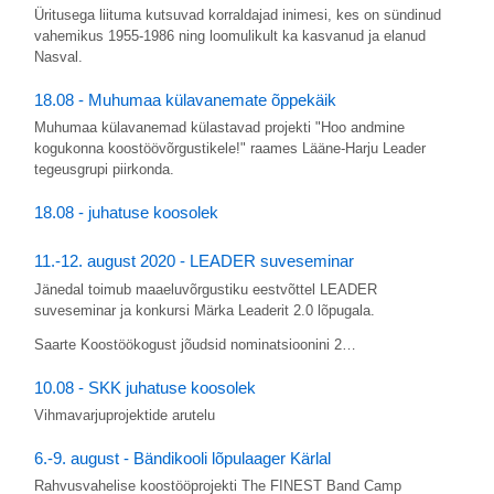
Üritusega liituma kutsuvad korraldajad inimesi, kes on sündinud
vahemikus 1955-1986 ning loomulikult ka kasvanud ja elanud
Nasval.
18.08 - Muhumaa külavanemate õppekäik
Muhumaa külavanemad külastavad projekti "Hoo andmine
kogukonna koostöövõrgustikele!" raames Lääne-Harju Leader
tegeusgrupi piirkonda.
18.08 - juhatuse koosolek
11.-12. august 2020 - LEADER suveseminar
Jänedal toimub maaeluvõrgustiku eestvõttel LEADER
suveseminar ja konkursi Märka Leaderit 2.0 lõpugala.
Saarte Koostöökogust jõudsid nominatsioonini 2…
10.08 - SKK juhatuse koosolek
Vihmavarjuprojektide arutelu
6.-9. august - Bändikooli lõpulaager Kärlal
Rahvusvahelise koostööprojekti The FINEST Band Camp