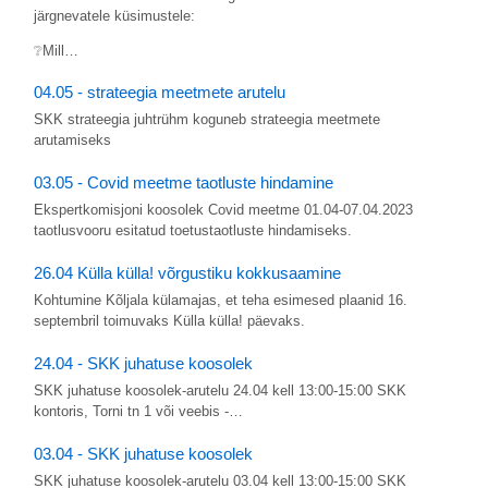
järgnevatele küsimustele:
❔Mill…
04.05 - strateegia meetmete arutelu
SKK strateegia juhtrühm koguneb strateegia meetmete
arutamiseks
03.05 - Covid meetme taotluste hindamine
Ekspertkomisjoni koosolek Covid meetme 01.04-07.04.2023
taotlusvooru esitatud toetustaotluste hindamiseks.
26.04 Külla külla! võrgustiku kokkusaamine
Kohtumine Kõljala külamajas, et teha esimesed plaanid 16.
septembril toimuvaks Külla külla! päevaks.
24.04 - SKK juhatuse koosolek
SKK juhatuse koosolek-arutelu 24.04 kell 13:00-15:00 SKK
kontoris, Torni tn 1 või veebis -…
03.04 - SKK juhatuse koosolek
SKK juhatuse koosolek-arutelu 03.04 kell 13:00-15:00 SKK