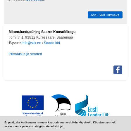
Astu SKK liikmeks
Mittetulundusühing Saarte Koostöökogu
Torni tn 1, 93812 Kuressaare, Saaremaa
E-post:
info@skk.ee
/
Saada kiri
Privaatsus ja seaded
Et pakkuda kvaliteetset teenust kasutab see veebileht küpsiseid. Küpsiste seadeid
saate muuta privaatsustingimuste leheküljel.