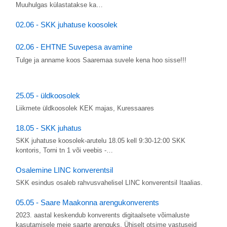
Muuhulgas külastatakse ka…
02.06 - SKK juhatuse koosolek
02.06 - EHTNE Suvepesa avamine
Tulge ja anname koos Saaremaa suvele kena hoo sisse!!!
25.05 - üldkoosolek
Liikmete üldkoosolek KEK majas, Kuressaares
18.05 - SKK juhatus
SKK juhatuse koosolek-arutelu 18.05 kell 9:30-12:00 SKK
kontoris, Torni tn 1 või veebis -…
Osalemine LINC konverentsil
SKK esindus osaleb rahvusvahelisel LINC konverentsil Itaalias.
05.05 - Saare Maakonna arengukonverents
2023. aastal keskendub konverents digitaalsete võimaluste
kasutamisele meie saarte arenguks. Ühiselt otsime vastuseid