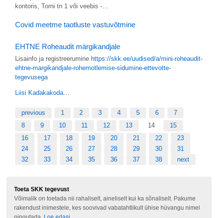
kontoris, Torni tn 1 või veebis -…
Covid meetme taotluste vastuvõtmine
EHTNE Roheaudit märgikandjale
Lisainfo ja registreerumine
https://skk.ee/uudised/a/mini-roheaudit-
ehtne-margikandjale-rohemotlemise-sidumine-ettevotte-
tegevusega
Liisi Kadakakoda…
previous
1
2
3
4
5
6
7
8
9
10
11
12
13
14
15
16
17
18
19
20
21
22
23
24
25
26
27
28
29
30
31
32
33
34
35
36
37
38
next
Toeta SKK tegevust
Võimalik on toetada nii rahaliselt, aineliselt kui ka sõnaliselt. Pakume
rakendust inimestele, kes soovivad vabatahtlikult ühise hüvangu nimel
pingutada.
Loe edasi...