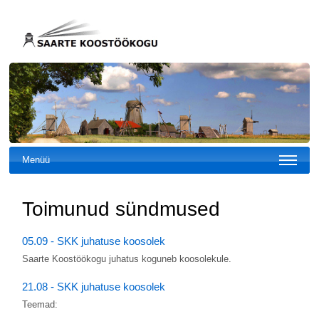
Menüü
Toimunud sündmused
05.09 - SKK juhatuse koosolek
Saarte Koostöökogu juhatus koguneb koosolekule.
21.08 - SKK juhatuse koosolek
Teemad: