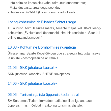
- info eelmise koosoleku vahel toimunud sündmustest;
- Majandusaasta aruandega seonduv;
- Haldusasi 3-23-617 (Lisas otsus ja advokaadi…
Loeng-kohtumine dr Elisabet Sahtourisega
15. augustil toimub Kuressaares, Amante majas kell 18-21 loeng-
kohtumine „Evolutsiooni õppetunnid inimühiskondadele. Saar kui
eriline majandusmudel.“
10.08 - Kohtumine Bornholmi esindajatega
Ühisseminar Saarte Koostöökogu uue strateegia tutvustamiseks
ja ühiste koostööplaanide aruteluks.
21.06 - SKK juhatuse koosolek
SKK juhatuse koosolek EHTNE suvepesas
14.06 - SKK juhatuse koosolek
06.06 - Turismiasjaliste õppereis kodusaarel
SA Saaremaa Turism korraldab traditsioonilise iga-aastase
õppereisi, mis mõeldud maakonna turismiasjalistele.