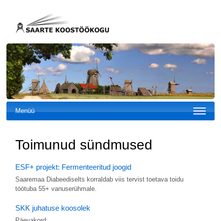
Menüü
Toimunud sündmused
ESF+ projekt: Fermenteeritud joogid
Saaremaa Diabeediselts korraldab viis tervist toetava toidu
töötuba 55+ vanuserühmale.
SKK juhatuse koosolek
Päevakord: