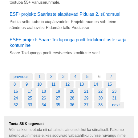
töötuba 55+ vanuserühmale.
ESF+projekt: Saarlaste aiapäevad Pidulas 2. sündmus!
Pidula selts kutsub aiapäevadele. Projekti raames viib teine
sündmus aiahuvilisi Pidumäe tallu Pidulasse
ESF+ projekt: Saare Toidupanga poolt toidukoolituste sarja
kohtumine
Saare Toidupanga poolt eestveetav koolituste sari!
previous
1
2
3
4
5
6
7
8
9
10
11
12
13
14
15
16
17
18
19
20
21
22
23
24
25
26
27
28
29
30
31
32
33
34
35
36
37
38
next
Toeta SKK tegevust
Võimalik on toetada nii rahaliselt, aineliselt kui ka sõnaliselt. Pakume
rakendust inimestele, kes soovivad vabatahtlikult ühise hüvangu nimel