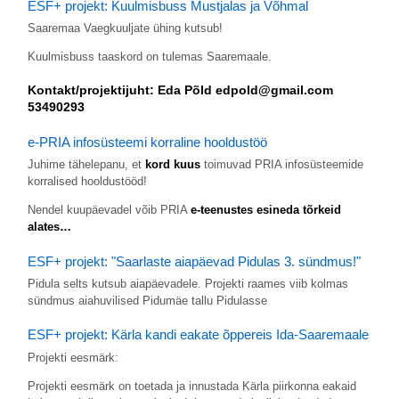
ESF+ projekt: Kuulmisbuss Mustjalas ja Võhmal
Saaremaa Vaegkuuljate ühing kutsub!
Kuulmisbuss taaskord on tulemas Saaremaale.
Kontakt/projektijuht: Eda Põld edpold@gmail.com
53490293
e-PRIA infosüsteemi korraline hooldustöö
Juhime tähelepanu, et
kord kuus
toimuvad PRIA infosüsteemide
korralised hooldustööd!
Nendel kuupäevadel võib PRIA
e-teenustes esineda tõrkeid
alates…
ESF+ projekt: "Saarlaste aiapäevad Pidulas 3. sündmus!"
Pidula selts kutsub aiapäevadele. Projekti raames viib kolmas
sündmus aiahuvilised Pidumäe tallu Pidulasse
ESF+ projekt: Kärla kandi eakate õppereis Ida-Saaremaale
Projekti eesmärk:
Projekti eesmärk on toetada ja innustada Kärla piirkonna eakaid