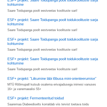
ESF+ projekt: Saare Toidupanga poolt toidukoolituste sarja
kohtumine
Saare Toidupanga poolt eestveetav koolituste sari!
ESF+ projekt: Saare Toidupanga poolt toidukoolituste sarja
kohtumine
Saare Toidupanga poolt eestveetav koolituste sari!
ESF+ projekt: Saare Toidupanga poolt toidukoolituste sarja
kohtumine
Saare Toidupanga poolt eestveetav koolituste sari!
ESF+ projekt: Saare Toidupanga poolt toidukoolituste sarja
kohtumine
Saare Toidupanga poolt eestveetav koolituste sari!
ESF+ projekt: "Liikumine läbi lõbusa mini-orienteerumise"
MTÜ Rõõmupall kutsub osalema erivajadusega inimesi vanuses
16+ ja vanemaealisi 55+
ESF+ projekt: Fermenteeritud toidud
Saaremaa Diabeediselts korraldab viis tervist toetava toidu