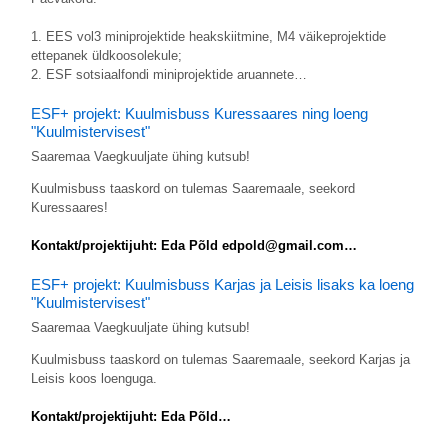
1. EES vol3 miniprojektide heakskiitmine, M4 väikeprojektide
ettepanek üldkoosolekule;
2. ESF sotsiaalfondi miniprojektide aruannete…
ESF+ projekt: Kuulmisbuss Kuressaares ning loeng
"Kuulmistervisest"
Saaremaa Vaegkuuljate ühing kutsub!
Kuulmisbuss taaskord on tulemas Saaremaale, seekord
Kuressaares!
Kontakt/projektijuht: Eda Põld edpold@gmail.com…
ESF+ projekt: Kuulmisbuss Karjas ja Leisis lisaks ka loeng
"Kuulmistervisest"
Saaremaa Vaegkuuljate ühing kutsub!
Kuulmisbuss taaskord on tulemas Saaremaale, seekord Karjas ja
Leisis koos loenguga.
Kontakt/projektijuht: Eda Põld…