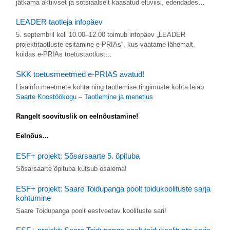
jätkama aktiivset ja sotsiaalselt kaasatud eluviisi, edendades…
LEADER taotleja infopäev
5. septembril kell 10.00–12.00 toimub infopäev „LEADER
projektitaotluste esitamine e-PRIAs“, kus vaatame lähemalt,
kuidas e-PRIAs toetustaotlust…
SKK toetusmeetmed e-PRIAS avatud!
Lisainfo meetmete kohta ning taotlemise tingimuste kohta leiab
Saarte Koostöökogu – Taotlemine ja menetlus
Rangelt soovituslik on eelnõustamine!
Eelnõus…
ESF+ projekt: Sõsarsaarte 5. õpituba
Sõsarsaarte õpituba kutsub osalema!
ESF+ projekt: Saare Toidupanga poolt toidukoolituste sarja
kohtumine
Saare Toidupanga poolt eestveetav koolituste sari!