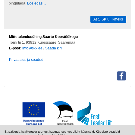
pingutada.
Loe edasi...
Astu SKK liikmeks
Mittetulundusühing Saarte Koostöökogu
Torni tn 1, 93812 Kuressaare, Saaremaa
E-post:
info@skk.ee
/
Saada kiri
Privaatsus ja seaded
Et pakkuda kvaliteetset teenust kasutab see veebileht küpsiseid. Küpsiste seadeid